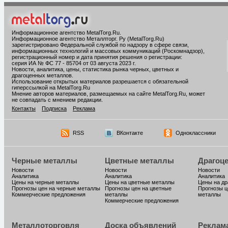
Информационное агентство MetalTorg.Ru
.
Информационное агентство Металлторг. Ру (MetalTorg.Ru)
зарегистрировано Федеральной службой по надзору в сфере связи,
информационных технологий и массовых коммуникаций (Роскомнадзор),
регистрационный номер и дата принятия решения о регистрации:
серия ИА № ФС 77 - 85704 от 03 августа 2023 г.
Новости, аналитика, цены, статистика рынка черных, цветных и
драгоценных металлов.
Использование открытых материалов разрешается с обязательной
гиперссылкой на MetalTorg.Ru
Мнение авторов материалов, размещаемых на сайте MetalTorg.Ru, может
не совпадать с мнением редакции.
Контакты
Подписка
Реклама
RSS
ВКонтакте
Одноклассники
Черные металлы
Цветные металлы
Драгоц
Новости
Новости
Новости
Аналитика
Аналитика
Аналитика
Цены на черные металлы
Цены на цветные металлы
Цены на д
Прогнозы цен на черные металлы
Прогнозы цен на цветные
Прогнозы ц
Коммерческие предложения
металлы
металлы
Коммерческие предложения
Металлоторговля
Доска объявлений
Реклам