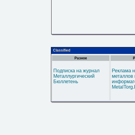
Classified
Разное
Р
Подписка на журнал
Реклама н
Металлургический
металлов 
Бюллетень
информаг
MetalTorg