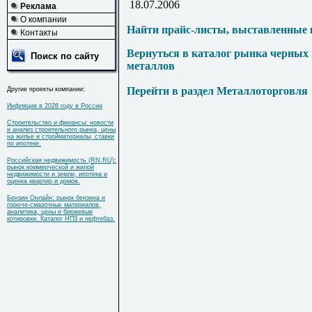
18.07.2006
Реклама
О компании
Найти прайс-листы, выставленные 
Контакты
Вернуться в каталог рынка черных
Поиск по сайту
металлов
Перейти в раздел Металлоторговля
Другие проекты компании:
Инфляция в 2026 году в России
Строительство и финансы: новости
и анализ строительного рынка, цены
на жилье и стройматериалы, ставки
по ипотеке.
Российская недвижимость (RN.RU):
рынок коммерческой и жилой
недвижимости и земли, ипотека и
оценка квартир и домов.
Бензин Онлайн: рынок бензина и
горюче-смазочных материалов,
аналитика, цены и биржевые
котировки. Каталог НПЗ и нефтебаз.