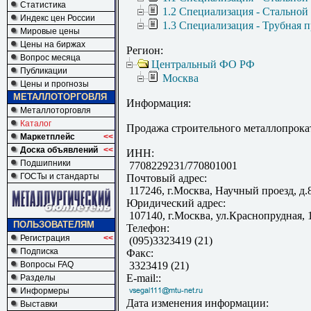
Статистика
1.2 Специализация - Стальной
Индекс цен России
1.3 Специализация - Трубная 
Мировые цены
Цены на биржах
Регион:
Вопрос месяца
Центральный ФО РФ
Публикации
Москва
Цены и прогнозы
МЕТАЛЛОТОРГОВЛЯ
Информация:
Металлоторговля
Каталог
Продажа строительного металлопрокат
Маркетплейс
<<
Доска объявлений
<<
ИНН:
Подшипники
7708229231/770801001
ГОСТы и стандарты
Почтовый адрес:
117246, г.Москва, Научный проезд, д.8
Юридический адрес:
107140, г.Москва, ул.Краснопрудная, 1
ПОЛЬЗОВАТЕЛЯМ
Телефон:
Регистрация
<<
(095)3323419 (21)
Подписка
Факс:
Вопросы FAQ
3323419 (21)
E-mail::
Разделы
Информеры
Дата изменения информации:
Выставки