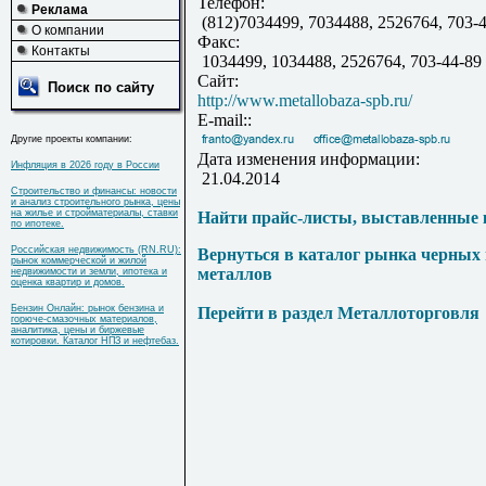
Телефон:
Реклама
(812)7034499, 7034488, 2526764, 703-4
О компании
Факс:
Контакты
1034499, 1034488, 2526764, 703-44-89
Сайт:
Поиск по сайту
http://www.metallobaza-spb.ru/
E-mail::
Другие проекты компании:
Дата изменения информации:
Инфляция в 2026 году в России
21.04.2014
Строительство и финансы: новости
и анализ строительного рынка, цены
на жилье и стройматериалы, ставки
Найти прайс-листы, выставленные 
по ипотеке.
Российская недвижимость (RN.RU):
Вернуться в каталог рынка черных
рынок коммерческой и жилой
металлов
недвижимости и земли, ипотека и
оценка квартир и домов.
Бензин Онлайн: рынок бензина и
Перейти в раздел Металлоторговля
горюче-смазочных материалов,
аналитика, цены и биржевые
котировки. Каталог НПЗ и нефтебаз.