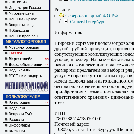
Статистика
Индекс цен России
Регион:
Мировые цены
Северо-Западный ФО РФ
Цены на биржах
Санкт-Петербург
Вопрос месяца
Публикации
Информация:
Цены и прогнозы
МЕТАЛЛОТОРГОВЛЯ
Широкий сортамент водогазопроводн
Металлоторговля
другой трубной продукции, сортового
Каталог
сопутствующих комплектующих издели
Маркетплейс
<<
уголок, швеллер. На базе «обязательны
начиная с комплектации и далее - дост
Доска объявлений
<<
размер мы предлагаем на выбор и ряд
Подшипники
услуг: • обработку транзитных груз
ГОСТы и стандарты
железнодорожным и автотранспортом 
бесплатного хранения металлопродукц
приобретения • возможность заключе
ПОЛЬЗОВАТЕЛЯМ
ответственного хранения • цинковани
труб
Регистрация
<<
Подписка
ИНН:
Вопросы FAQ
7805288514/780501001
Разделы
Почтовый адрес:
Информеры
198095, Санкт-Петербург, ул. Шкапин
Выставки