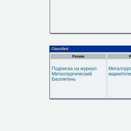
Classified
Разное
Р
Подписка на журнал
Металлур
Металлургический
маркетпл
Бюллетень