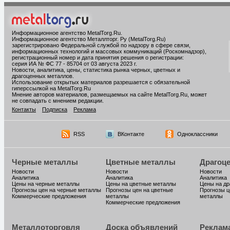
Информационное агентство MetalTorg.Ru
.
Информационное агентство Металлторг. Ру (MetalTorg.Ru)
зарегистрировано Федеральной службой по надзору в сфере связи,
информационных технологий и массовых коммуникаций (Роскомнадзор),
регистрационный номер и дата принятия решения о регистрации:
серия ИА № ФС 77 - 85704 от 03 августа 2023 г.
Новости, аналитика, цены, статистика рынка черных, цветных и
драгоценных металлов.
Использование открытых материалов разрешается с обязательной
гиперссылкой на MetalTorg.Ru
Мнение авторов материалов, размещаемых на сайте MetalTorg.Ru, может
не совпадать с мнением редакции.
Контакты
Подписка
Реклама
RSS
ВКонтакте
Одноклассники
Черные металлы
Цветные металлы
Драгоц
Новости
Новости
Новости
Аналитика
Аналитика
Аналитика
Цены на черные металлы
Цены на цветные металлы
Цены на д
Прогнозы цен на черные металлы
Прогнозы цен на цветные
Прогнозы ц
Коммерческие предложения
металлы
металлы
Коммерческие предложения
Металлоторговля
Доска объявлений
Реклам