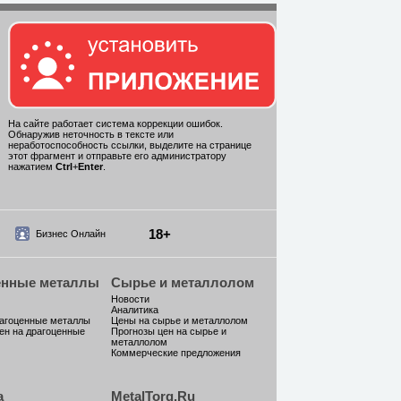
На сайте работает система коррекции ошибок.
Обнаружив неточность в тексте или
неработоспособность ссылки, выделите на странице
этот фрагмент и отправьте его администратору
нажатием
Ctrl
+
Enter
.
18+
Бизнес Онлайн
енные металлы
Сырье и металлолом
Новости
Аналитика
рагоценные металлы
Цены на сырье и металлолом
ен на драгоценные
Прогнозы цен на сырье и
металлолом
Коммерческие предложения
а
MetalTorg.Ru