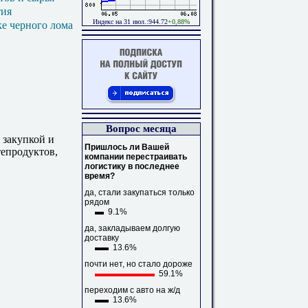
тия
Индекс на 31 июл.:944.72
+0,88%
ке черного лома
Вопрос месяца
 закупкой и
Пришлось ли Вашей
тепродуктов,
компании перестраивать
логистику в последнее
время?
да, стали закупаться только
рядом
9.1%
да, закладываем долгую
доставку
13.6%
почти нет, но стало дороже
59.1%
переходим с авто на ж/д
13.6%