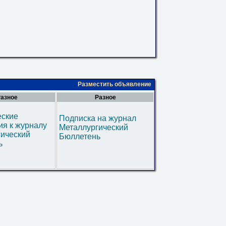
Разместить объявление
азное
Разное
еские
Подписка на журнал
я к журналу
Металлургический
гический
Бюллетень
ь