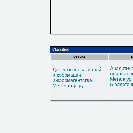
Classified
Разное
Р
Аналитич
Доступ к оперативной
приложени
информации
Металлур
информагентства
Бюллетен
Металлторг.ру