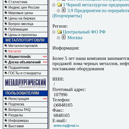
Статистика
3 Черной металлургии предприя
Индекс цен России
3.9 Предприятия по переработ
Мировые цены
(Вторчерметы)
Цены на биржах
Вопрос месяца
Регион:
Публикации
Центральный ФО РФ
Цены и прогнозы
Москва
МЕТАЛЛОТОРГОВЛЯ
Металлоторговля
Информация:
Каталог
Маркетплейс
<<
Более 5 лет наша компания занимается
Доска объявлений
<<
продажей лома черных металлов, неф
Подшипники
поставками оборудования
ГОСТы и стандарты
ИНН:
/
Почтовый адрес:
ПОЛЬЗОВАТЕЛЯМ
107996
Регистрация
<<
Телефон:
Подписка
()6848165
Вопросы FAQ
Факс:
6848165
Разделы
E-mail::
Информеры
Выставки