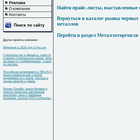
Реклама
Найти прайс-листы, выставленные 
О компании
Контакты
Вернуться в каталог рынка черных
металлов
Поиск по сайту
Перейти в раздел Металлоторговля
Другие проекты компании:
Инфляция в 2026 году в России
Строительство и финансы: новости
и анализ строительного рынка, цены
на жилье и стройматериалы, ставки
по ипотеке.
Российская недвижимость (RN.RU):
рынок коммерческой и жилой
недвижимости и земли, ипотека и
оценка квартир и домов.
Бензин Онлайн: рынок бензина и
горюче-смазочных материалов,
аналитика, цены и биржевые
котировки. Каталог НПЗ и нефтебаз.