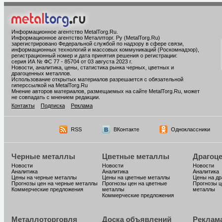
Информационное агентство MetalTorg.Ru
.
Информационное агентство Металлторг. Ру (MetalTorg.Ru)
зарегистрировано Федеральной службой по надзору в сфере связи,
информационных технологий и массовых коммуникаций (Роскомнадзор),
регистрационный номер и дата принятия решения о регистрации:
серия ИА № ФС 77 - 85704 от 03 августа 2023 г.
Новости, аналитика, цены, статистика рынка черных, цветных и
драгоценных металлов.
Использование открытых материалов разрешается с обязательной
гиперссылкой на MetalTorg.Ru
Мнение авторов материалов, размещаемых на сайте MetalTorg.Ru, может
не совпадать с мнением редакции.
Контакты
Подписка
Реклама
RSS
ВКонтакте
Одноклассники
Черные металлы
Цветные металлы
Драгоц
Новости
Новости
Новости
Аналитика
Аналитика
Аналитика
Цены на черные металлы
Цены на цветные металлы
Цены на д
Прогнозы цен на черные металлы
Прогнозы цен на цветные
Прогнозы ц
Коммерческие предложения
металлы
металлы
Коммерческие предложения
Металлоторговля
Доска объявлений
Реклам