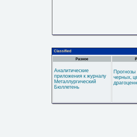
Classified
Разное
Р
Аналитические
Прогнозы 
приложения к журналу
черных, ц
Металлургический
драгоценн
Бюллетень