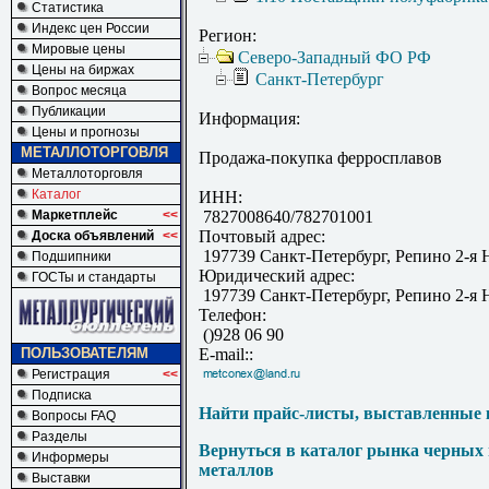
Статистика
Индекс цен России
Регион:
Мировые цены
Северо-Западный ФО РФ
Цены на биржах
Санкт-Петербург
Вопрос месяца
Публикации
Информация:
Цены и прогнозы
МЕТАЛЛОТОРГОВЛЯ
Продажа-покупка ферросплавов
Металлоторговля
Каталог
ИНН:
Маркетплейс
<<
7827008640/782701001
Почтовый адрес:
Доска объявлений
<<
197739 Санкт-Петербург, Репино 2-я Н
Подшипники
Юридический адрес:
ГОСТы и стандарты
197739 Санкт-Петербург, Репино 2-я Н
Телефон:
()928 06 90
ПОЛЬЗОВАТЕЛЯМ
E-mail::
Регистрация
<<
Подписка
Найти прайс-листы, выставленные 
Вопросы FAQ
Разделы
Вернуться в каталог рынка черных
Информеры
металлов
Выставки