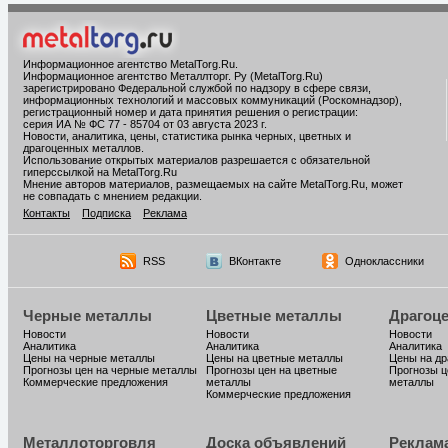
Информационное агентство MetalTorg.Ru
.
Информационное агентство Металлторг. Ру (MetalTorg.Ru)
зарегистрировано Федеральной службой по надзору в сфере связи,
информационных технологий и массовых коммуникаций (Роскомнадзор),
регистрационный номер и дата принятия решения о регистрации:
серия ИА № ФС 77 - 85704 от 03 августа 2023 г.
Новости, аналитика, цены, статистика рынка черных, цветных и
драгоценных металлов.
Использование открытых материалов разрешается с обязательной
гиперссылкой на MetalTorg.Ru
Мнение авторов материалов, размещаемых на сайте MetalTorg.Ru, может
не совпадать с мнением редакции.
Контакты
Подписка
Реклама
RSS
ВКонтакте
Одноклассники
Черные металлы
Цветные металлы
Драгоц
Новости
Новости
Новости
Аналитика
Аналитика
Аналитика
Цены на черные металлы
Цены на цветные металлы
Цены на д
Прогнозы цен на черные металлы
Прогнозы цен на цветные
Прогнозы ц
Коммерческие предложения
металлы
металлы
Коммерческие предложения
Металлоторговля
Доска объявлений
Реклам