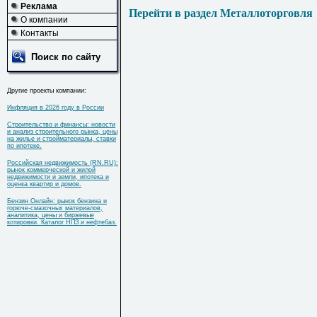
Реклама
Перейти в раздел Металлоторговля
О компании
Контакты
Поиск по сайту
Другие проекты компании:
Инфляция в 2026 году в России
Строительство и финансы: новости
и анализ строительного рынка, цены
на жилье и стройматериалы, ставки
по ипотеке.
Российская недвижимость (RN.RU):
рынок коммерческой и жилой
недвижимости и земли, ипотека и
оценка квартир и домов.
Бензин Онлайн: рынок бензина и
горюче-смазочных материалов,
аналитика, цены и биржевые
котировки. Каталог НПЗ и нефтебаз.