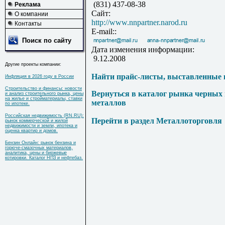
(831) 437-08-38
Реклама
Сайт:
О компании
http://www.nnpartner.narod.ru
Контакты
E-mail::
Поиск по сайту
Дата изменения информации:
9.12.2008
Другие проекты компании:
Найти прайс-листы, выставленные 
Инфляция в 2026 году в России
Строительство и финансы: новости
Вернуться в каталог рынка черных
и анализ строительного рынка, цены
на жилье и стройматериалы, ставки
металлов
по ипотеке.
Российская недвижимость (RN.RU):
Перейти в раздел Металлоторговля
рынок коммерческой и жилой
недвижимости и земли, ипотека и
оценка квартир и домов.
Бензин Онлайн: рынок бензина и
горюче-смазочных материалов,
аналитика, цены и биржевые
котировки. Каталог НПЗ и нефтебаз.