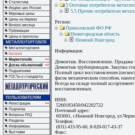
Статистика
5 Оптовые потребители металло
Индекс цен России
5.5 Прочие потребители метал
Мировые цены
Цены на биржах
Регион:
Вопрос месяца
Приволжский ФО РФ
Публикации
Нижегородская область
Цены и прогнозы
Нижний Новгород
МЕТАЛЛОТОРГОВЛЯ
Металлоторговля
Информация:
Каталог
Маркетплейс
<<
Демонтаж. Восстановление. Продажа т
Доска объявлений
<<
Демонтаж трубопроводов. Закупка ста
Подшипники
Полный цикл восстановления (пескост
ГОСТы и стандарты
фасок механическим способом, нанесе
Всегда на складе полный ассортимент 
восстановленных.
ПОЛЬЗОВАТЕЛЯМ
ИНН:
Регистрация
<<
5260183450/042202722
Подписка
Почтовый адрес:
Вопросы FAQ
603001, г.Нижний Новгород, ул.Черни
Разделы
Телефон:
Информеры
(831) 433-95-60, 8-920-017-43-37
Факс:
Выставки