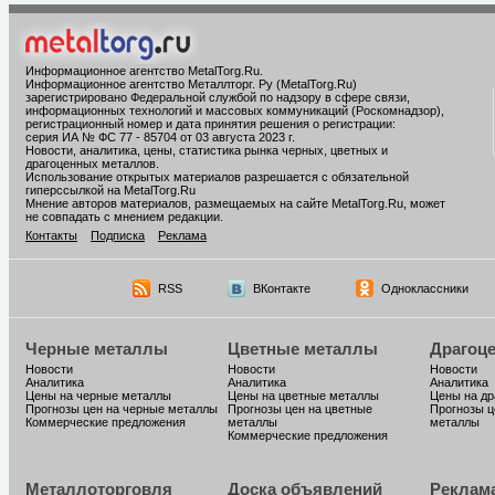
Информационное агентство MetalTorg.Ru
.
Информационное агентство Металлторг. Ру (MetalTorg.Ru)
зарегистрировано Федеральной службой по надзору в сфере связи,
информационных технологий и массовых коммуникаций (Роскомнадзор),
регистрационный номер и дата принятия решения о регистрации:
серия ИА № ФС 77 - 85704 от 03 августа 2023 г.
Новости, аналитика, цены, статистика рынка черных, цветных и
драгоценных металлов.
Использование открытых материалов разрешается с обязательной
гиперссылкой на MetalTorg.Ru
Мнение авторов материалов, размещаемых на сайте MetalTorg.Ru, может
не совпадать с мнением редакции.
Контакты
Подписка
Реклама
RSS
ВКонтакте
Одноклассники
Черные металлы
Цветные металлы
Драгоц
Новости
Новости
Новости
Аналитика
Аналитика
Аналитика
Цены на черные металлы
Цены на цветные металлы
Цены на д
Прогнозы цен на черные металлы
Прогнозы цен на цветные
Прогнозы ц
Коммерческие предложения
металлы
металлы
Коммерческие предложения
Металлоторговля
Доска объявлений
Реклам