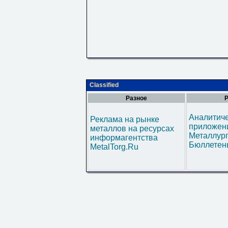
Classified
Разное
Р
Аналитич
Реклама на рынке
приложени
металлов на ресурсах
Металлур
информагентства
Бюллетен
MetalTorg.Ru