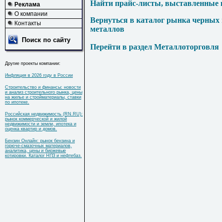
Найти прайс-листы, выставленные 
Реклама
О компании
Вернуться в каталог рынка черных
Контакты
металлов
Поиск по сайту
Перейти в раздел Металлоторговля
Другие проекты компании:
Инфляция в 2026 году в России
Строительство и финансы: новости
и анализ строительного рынка, цены
на жилье и стройматериалы, ставки
по ипотеке.
Российская недвижимость (RN.RU):
рынок коммерческой и жилой
недвижимости и земли, ипотека и
оценка квартир и домов.
Бензин Онлайн: рынок бензина и
горюче-смазочных материалов,
аналитика, цены и биржевые
котировки. Каталог НПЗ и нефтебаз.