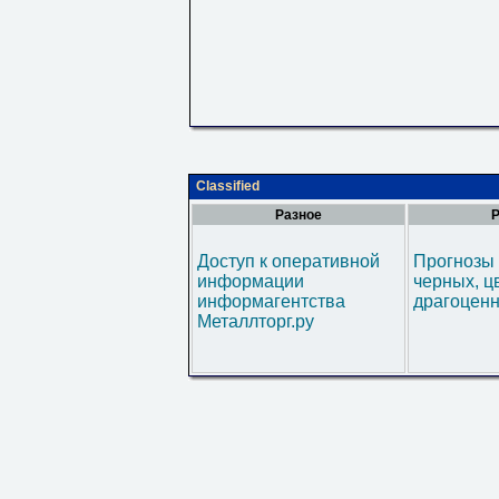
Classified
Разное
Р
Доступ к оперативной
Прогнозы 
информации
черных, ц
информагентства
драгоценн
Металлторг.ру