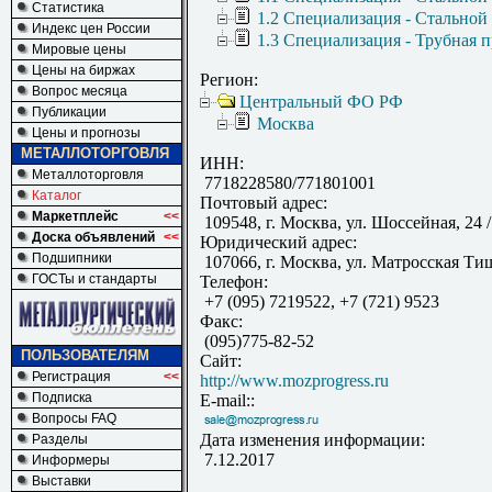
Статистика
1.2 Специализация - Стальной
Индекс цен России
1.3 Специализация - Трубная 
Мировые цены
Цены на биржах
Регион:
Вопрос месяца
Центральный ФО РФ
Публикации
Москва
Цены и прогнозы
МЕТАЛЛОТОРГОВЛЯ
ИНН:
Металлоторговля
7718228580/771801001
Каталог
Почтовый адрес:
Маркетплейс
<<
109548, г. Москва, ул. Шоссейная, 24 /
Доска объявлений
<<
Юридический адрес:
Подшипники
107066, г. Москва, ул. Матросская Тиши
ГОСТы и стандарты
Телефон:
+7 (095) 7219522, +7 (721) 9523
Факс:
(095)775-82-52
ПОЛЬЗОВАТЕЛЯМ
Сайт:
Регистрация
<<
http://www.mozprogress.ru
Подписка
E-mail::
Вопросы FAQ
Дата изменения информации:
Разделы
7.12.2017
Информеры
Выставки