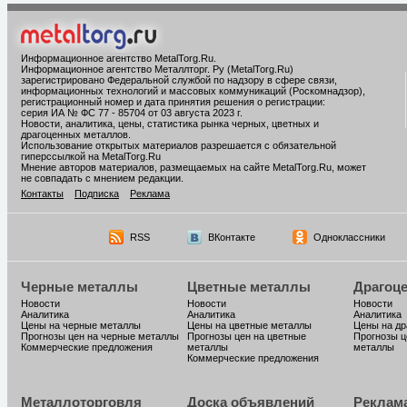
Информационное агентство MetalTorg.Ru
.
Информационное агентство Металлторг. Ру (MetalTorg.Ru)
зарегистрировано Федеральной службой по надзору в сфере связи,
информационных технологий и массовых коммуникаций (Роскомнадзор),
регистрационный номер и дата принятия решения о регистрации:
серия ИА № ФС 77 - 85704 от 03 августа 2023 г.
Новости, аналитика, цены, статистика рынка черных, цветных и
драгоценных металлов.
Использование открытых материалов разрешается с обязательной
гиперссылкой на MetalTorg.Ru
Мнение авторов материалов, размещаемых на сайте MetalTorg.Ru, может
не совпадать с мнением редакции.
Контакты
Подписка
Реклама
RSS
ВКонтакте
Одноклассники
Черные металлы
Цветные металлы
Драгоц
Новости
Новости
Новости
Аналитика
Аналитика
Аналитика
Цены на черные металлы
Цены на цветные металлы
Цены на д
Прогнозы цен на черные металлы
Прогнозы цен на цветные
Прогнозы ц
Коммерческие предложения
металлы
металлы
Коммерческие предложения
Металлоторговля
Доска объявлений
Реклам