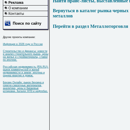
Найти прайс-листы, выставленные 
Реклама
О компании
Вернуться в каталог рынка черных
Контакты
металлов
Поиск по сайту
Перейти в раздел Металлоторговля
Другие проекты компании:
Инфляция в 2026 году в России
Строительство и финансы: новости
и анализ строительного рынка, цены
на жилье и стройматериалы, ставки
по ипотеке.
Российская недвижимость (RN.RU):
рынок коммерческой и жилой
недвижимости и земли, ипотека и
оценка квартир и домов.
Бензин Онлайн: рынок бензина и
горюче-смазочных материалов,
аналитика, цены и биржевые
котировки. Каталог НПЗ и нефтебаз.