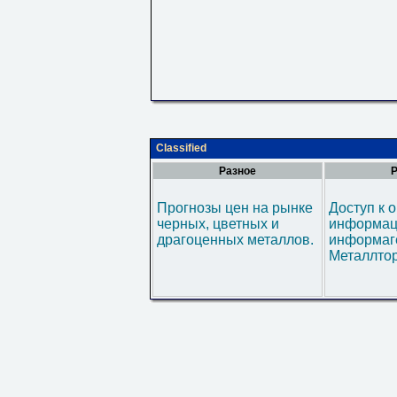
Classified
Разное
Р
Прогнозы цен на рынке
Доступ к 
черных, цветных и
информац
драгоценных металлов.
информаг
Металлтор