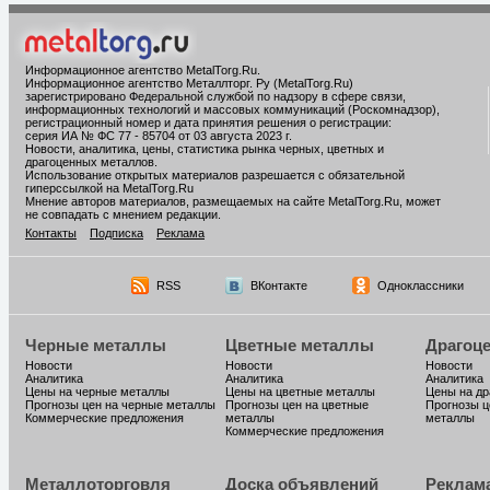
Информационное агентство MetalTorg.Ru
.
Информационное агентство Металлторг. Ру (MetalTorg.Ru)
зарегистрировано Федеральной службой по надзору в сфере связи,
информационных технологий и массовых коммуникаций (Роскомнадзор),
регистрационный номер и дата принятия решения о регистрации:
серия ИА № ФС 77 - 85704 от 03 августа 2023 г.
Новости, аналитика, цены, статистика рынка черных, цветных и
драгоценных металлов.
Использование открытых материалов разрешается с обязательной
гиперссылкой на MetalTorg.Ru
Мнение авторов материалов, размещаемых на сайте MetalTorg.Ru, может
не совпадать с мнением редакции.
Контакты
Подписка
Реклама
RSS
ВКонтакте
Одноклассники
Черные металлы
Цветные металлы
Драгоц
Новости
Новости
Новости
Аналитика
Аналитика
Аналитика
Цены на черные металлы
Цены на цветные металлы
Цены на д
Прогнозы цен на черные металлы
Прогнозы цен на цветные
Прогнозы ц
Коммерческие предложения
металлы
металлы
Коммерческие предложения
Металлоторговля
Доска объявлений
Реклам