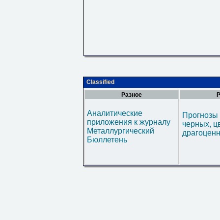
Classified
Разное
Р
Аналитические
Прогнозы 
приложения к журналу
черных, ц
Металлургический
драгоценн
Бюллетень