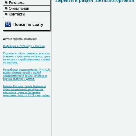
Перейти в раздел Металлоторговля
Реклама
О компании
Контакты
Поиск по сайту
Другие проекты компании:
Инфляция в 2026 году в России
Строительство и финансы: новости
и анализ строительного рынка, цены
на жилье и стройматериалы, ставки
по ипотеке.
Российская недвижимость (RN.RU):
рынок коммерческой и жилой
недвижимости и земли, ипотека и
оценка квартир и домов.
Бензин Онлайн: рынок бензина и
горюче-смазочных материалов,
аналитика, цены и биржевые
котировки. Каталог НПЗ и нефтебаз.