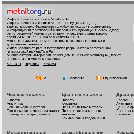
Информационное агентство MetalTorg.Ru
.
Информационное агентство Металлторг. Ру (MetalTorg.Ru)
зарегистрировано Федеральной службой по надзору в сфере связи,
информационных технологий и массовых коммуникаций (Роскомнадзор),
регистрационный номер и дата принятия решения о регистрации:
серия ИА № ФС 77 - 85704 от 03 августа 2023 г.
Новости, аналитика, цены, статистика рынка черных, цветных и
драгоценных металлов.
Использование открытых материалов разрешается с обязательной
гиперссылкой на MetalTorg.Ru
Мнение авторов материалов, размещаемых на сайте MetalTorg.Ru, может
не совпадать с мнением редакции.
Контакты
Подписка
Реклама
RSS
ВКонтакте
Одноклассники
Черные металлы
Цветные металлы
Драгоц
Новости
Новости
Новости
Аналитика
Аналитика
Аналитика
Цены на черные металлы
Цены на цветные металлы
Цены на д
Прогнозы цен на черные металлы
Прогнозы цен на цветные
Прогнозы ц
Коммерческие предложения
металлы
металлы
Коммерческие предложения
Металлоторговля
Доска объявлений
Реклам