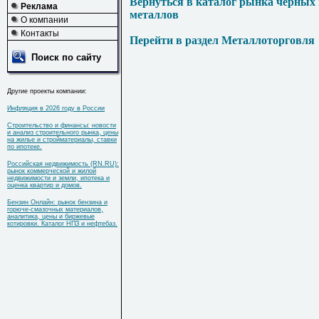
Вернуться в каталог рынка черных
Реклама
металлов
О компании
Контакты
Перейти в раздел Металлоторговля
Поиск по сайту
Другие проекты компании:
Инфляция в 2026 году в России
Строительство и финансы: новости
и анализ строительного рынка, цены
на жилье и стройматериалы, ставки
по ипотеке.
Российская недвижимость (RN.RU):
рынок коммерческой и жилой
недвижимости и земли, ипотека и
оценка квартир и домов.
Бензин Онлайн: рынок бензина и
горюче-смазочных материалов,
аналитика, цены и биржевые
котировки. Каталог НПЗ и нефтебаз.