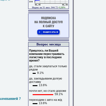
Индекс на 31 июл.:944.72
+0,88%
Вопрос месяца
Пришлось ли Вашей
компании перестраивать
логистику в последнее
время?
да, стали закупаться только
рядом
9.1%
да, закладываем долгую
доставку
13.6%
почти нет, но стало дороже
59.1%
компанией ?
переходим с авто на ж/д
13.6%