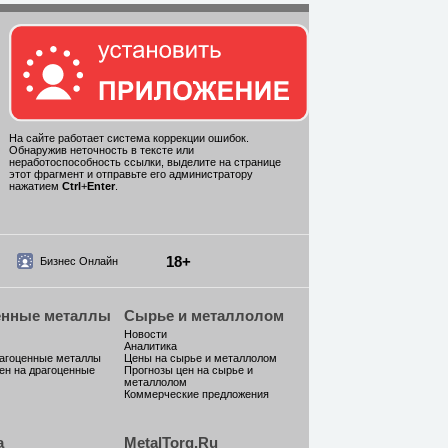
На сайте работает система коррекции ошибок.
Обнаружив неточность в тексте или
неработоспособность ссылки, выделите на странице
этот фрагмент и отправьте его администратору
нажатием
Ctrl
+
Enter
.
18+
Бизнес Онлайн
енные металлы
Сырье и металлолом
Новости
Аналитика
рагоценные металлы
Цены на сырье и металлолом
ен на драгоценные
Прогнозы цен на сырье и
металлолом
Коммерческие предложения
а
MetalTorg.Ru