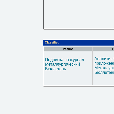
Classified
Разное
Р
Аналитич
Подписка на журнал
приложени
Металлургический
Металлур
Бюллетень
Бюллетен