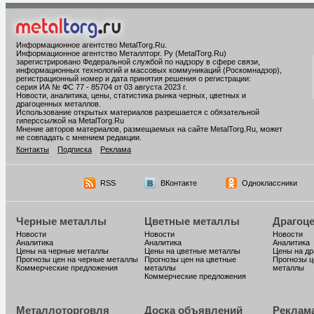
Информационное агентство MetalTorg.Ru
.
Информационное агентство Металлторг. Ру (MetalTorg.Ru)
зарегистрировано Федеральной службой по надзору в сфере связи,
информационных технологий и массовых коммуникаций (Роскомнадзор),
регистрационный номер и дата принятия решения о регистрации:
серия ИА № ФС 77 - 85704 от 03 августа 2023 г.
Новости, аналитика, цены, статистика рынка черных, цветных и
драгоценных металлов.
Использование открытых материалов разрешается с обязательной
гиперссылкой на MetalTorg.Ru
Мнение авторов материалов, размещаемых на сайте MetalTorg.Ru, может
не совпадать с мнением редакции.
Контакты
Подписка
Реклама
RSS
ВКонтакте
Одноклассники
Черные металлы
Цветные металлы
Драгоц
Новости
Новости
Новости
Аналитика
Аналитика
Аналитика
Цены на черные металлы
Цены на цветные металлы
Цены на д
Прогнозы цен на черные металлы
Прогнозы цен на цветные
Прогнозы ц
Коммерческие предложения
металлы
металлы
Коммерческие предложения
Металлоторговля
Доска объявлений
Реклам