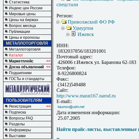
Статистика
спецстали
Индекс цен России
Мировые цены
Регион:
Цены на биржах
Приволжский ФО РФ
Вопрос месяца
Удмуртия
Публикации
Ижевск
Цены и прогнозы
МЕТАЛЛОТОРГОВЛЯ
ИНН:
Металлоторговля
1832037856/183201001
Каталог
Почтовый адрес:
Маркетплейс
<<
426006 г.Ижевск ул. Баранова 62-183
Доска объявлений
<<
Телефон:
Подшипники
8-9226800824
Факс:
ГОСТы и стандарты
(3412)549488
Сайт:
http://www.marat167.narod.ru
ПОЛЬЗОВАТЕЛЯМ
E-mail::
Регистрация
<<
Дата изменения информации:
Подписка
25.07.2005
Вопросы FAQ
Разделы
Найти прайс-листы, выставленные 
Информеры
Выставки