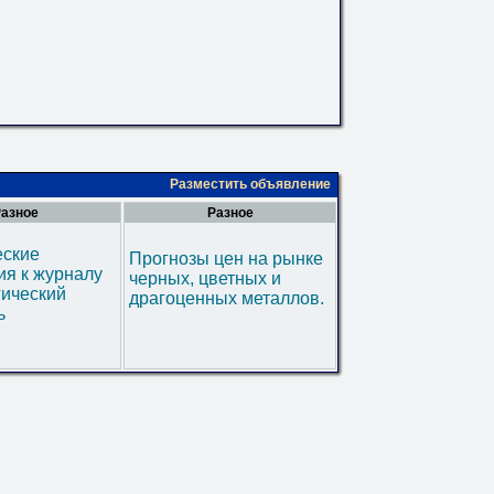
Разместить объявление
азное
Разное
еские
Прогнозы цен на рынке
я к журналу
черных, цветных и
гический
драгоценных металлов.
ь