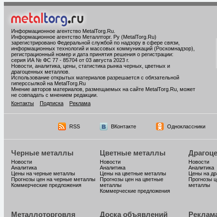
Информационное агентство MetalTorg.Ru
.
Информационное агентство Металлторг. Ру (MetalTorg.Ru)
зарегистрировано Федеральной службой по надзору в сфере связи,
информационных технологий и массовых коммуникаций (Роскомнадзор),
регистрационный номер и дата принятия решения о регистрации:
серия ИА № ФС 77 - 85704 от 03 августа 2023 г.
Новости, аналитика, цены, статистика рынка черных, цветных и
драгоценных металлов.
Использование открытых материалов разрешается с обязательной
гиперссылкой на MetalTorg.Ru
Мнение авторов материалов, размещаемых на сайте MetalTorg.Ru, может
не совпадать с мнением редакции.
Контакты
Подписка
Реклама
RSS
ВКонтакте
Одноклассники
Черные металлы
Цветные металлы
Драгоц
Новости
Новости
Новости
Аналитика
Аналитика
Аналитика
Цены на черные металлы
Цены на цветные металлы
Цены на д
Прогнозы цен на черные металлы
Прогнозы цен на цветные
Прогнозы ц
Коммерческие предложения
металлы
металлы
Коммерческие предложения
Металлоторговля
Доска объявлений
Реклам