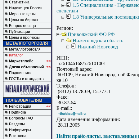
Статистика
1.5 Специализация - Нержаве
Индекс цен России
спецстали
Мировые цены
1.8 Универсальные поставщик
Цены на биржах
Вопрос месяца
Регион:
Публикации
Приволжский ФО РФ
Цены и прогнозы
Нижегородская область
МЕТАЛЛОТОРГОВЛЯ
Нижний Новгород
Металлоторговля
Каталог
ИНН:
Маркетплейс
<<
5261046168/526101001
Доска объявлений
<<
Почтовый адрес:
Подшипники
603109, Нижний Новгород, наб.Федоро
ГОСТы и стандарты
кв.10
Телефон:
(8312) 13-78-69, 15-777-1
Факс:
ПОЛЬЗОВАТЕЛЯМ
30-87-64
Регистрация
<<
E-mail::
Подписка
Вопросы FAQ
Дата изменения информации:
Разделы
28.11.2005
Информеры
Найти прайс-листы, выставленные 
Выставки