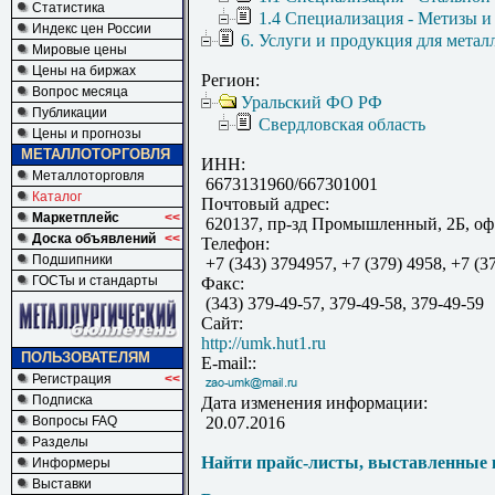
Статистика
1.4 Специализация - Метизы и
Индекс цен России
6. Услуги и продукция для метал
Мировые цены
Цены на биржах
Регион:
Вопрос месяца
Уральский ФО РФ
Публикации
Свердловская область
Цены и прогнозы
МЕТАЛЛОТОРГОВЛЯ
ИНН:
Металлоторговля
6673131960/667301001
Каталог
Почтовый адрес:
Маркетплейс
<<
620137, пр-зд Промышленный, 2Б, оф
Доска объявлений
<<
Телефон:
Подшипники
+7 (343) 3794957, +7 (379) 4958, +7 (3
ГОСТы и стандарты
Факс:
(343) 379-49-57, 379-49-58, 379-49-59
Сайт:
http://umk.hut1.ru
ПОЛЬЗОВАТЕЛЯМ
E-mail::
Регистрация
<<
Подписка
Дата изменения информации:
Вопросы FAQ
20.07.2016
Разделы
Найти прайс-листы, выставленные 
Информеры
Выставки