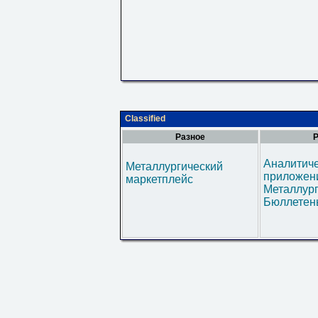
Classified
Разное
Р
Аналитич
Металлургический
приложени
маркетплейс
Металлур
Бюллетен