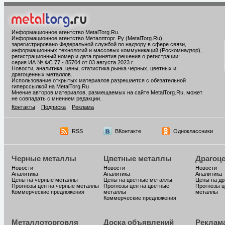
Информационное агентство MetalTorg.Ru
.
Информационное агентство Металлторг. Ру (MetalTorg.Ru)
зарегистрировано Федеральной службой по надзору в сфере связи,
информационных технологий и массовых коммуникаций (Роскомнадзор),
регистрационный номер и дата принятия решения о регистрации:
серия ИА № ФС 77 - 85704 от 03 августа 2023 г.
Новости, аналитика, цены, статистика рынка черных, цветных и
драгоценных металлов.
Использование открытых материалов разрешается с обязательной
гиперссылкой на MetalTorg.Ru
Мнение авторов материалов, размещаемых на сайте MetalTorg.Ru, может
не совпадать с мнением редакции.
Контакты
Подписка
Реклама
RSS
ВКонтакте
Одноклассники
Черные металлы
Цветные металлы
Драгоц
Новости
Новости
Новости
Аналитика
Аналитика
Аналитика
Цены на черные металлы
Цены на цветные металлы
Цены на д
Прогнозы цен на черные металлы
Прогнозы цен на цветные
Прогнозы ц
Коммерческие предложения
металлы
металлы
Коммерческие предложения
Металлоторговля
Доска объявлений
Реклам