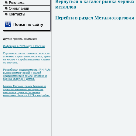
Вернуться в каталог рынка черных
Реклама
металлов
О компании
Контакты
Перейти в раздел Металлоторговля
Поиск по сайту
Другие проекты компании:
Инфляция в 2026 году в России
Строительство и финансы: новости
и анализ строительного рынка, цены
на жилье и стройматериалы, ставки
по ипотеке.
Российская недвижимость (RN.RU):
рынок коммерческой и жилой
недвижимости и земли, ипотека и
оценка квартир и домов.
Бензин Онлайн: рынок бензина и
горюче-смазочных материалов,
аналитика, цены и биржевые
котировки. Каталог НПЗ и нефтебаз.