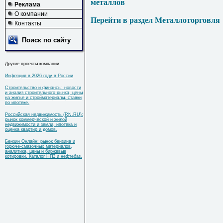
металлов
Реклама
О компании
Перейти в раздел Металлоторговля
Контакты
Поиск по сайту
Другие проекты компании:
Инфляция в 2026 году в России
Строительство и финансы: новости
и анализ строительного рынка, цены
на жилье и стройматериалы, ставки
по ипотеке.
Российская недвижимость (RN.RU):
рынок коммерческой и жилой
недвижимости и земли, ипотека и
оценка квартир и домов.
Бензин Онлайн: рынок бензина и
горюче-смазочных материалов,
аналитика, цены и биржевые
котировки. Каталог НПЗ и нефтебаз.