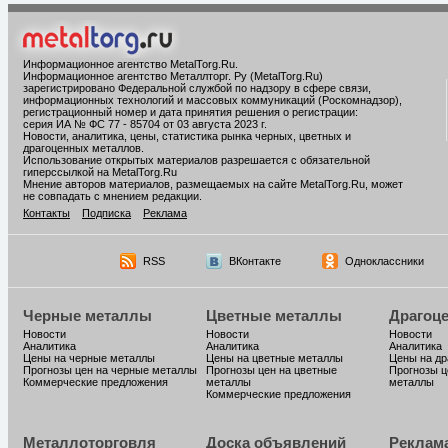
Информационное агентство MetalTorg.Ru
.
Информационное агентство Металлторг. Ру (MetalTorg.Ru)
зарегистрировано Федеральной службой по надзору в сфере связи,
информационных технологий и массовых коммуникаций (Роскомнадзор),
регистрационный номер и дата принятия решения о регистрации:
серия ИА № ФС 77 - 85704 от 03 августа 2023 г.
Новости, аналитика, цены, статистика рынка черных, цветных и
драгоценных металлов.
Использование открытых материалов разрешается с обязательной
гиперссылкой на MetalTorg.Ru
Мнение авторов материалов, размещаемых на сайте MetalTorg.Ru, может
не совпадать с мнением редакции.
Контакты
Подписка
Реклама
RSS
ВКонтакте
Одноклассники
Черные металлы
Цветные металлы
Драгоц
Новости
Новости
Новости
Аналитика
Аналитика
Аналитика
Цены на черные металлы
Цены на цветные металлы
Цены на д
Прогнозы цен на черные металлы
Прогнозы цен на цветные
Прогнозы ц
Коммерческие предложения
металлы
металлы
Коммерческие предложения
Металлоторговля
Доска объявлений
Реклам