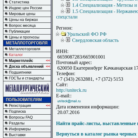
Статистика
1.4 Специализация - Метизы и
Индекс цен России
1.5 Специализация - Нержаве
Мировые цены
спецстали
Цены на биржах
Вопрос месяца
Регион:
Публикации
Уральский ФО РФ
Цены и прогнозы
Свердловская область
МЕТАЛЛОТОРГОВЛЯ
Металлоторговля
ИНН:
Каталог
6659087283/665901001
Маркетплейс
<<
Почтовый адрес:
Доска объявлений
<<
620050 Екатеринбург Качканарская 1
Подшипники
Телефон:
ГОСТы и стандарты
+7 (343) 2632881, +7 (372) 5153
Сайт:
http://uniteck.ru
E-mail::
ПОЛЬЗОВАТЕЛЯМ
Регистрация
<<
Дата изменения информации:
Подписка
20.07.2016
Вопросы FAQ
Найти прайс-листы, выставленные 
Разделы
Информеры
Вернуться в каталог рынка черных
Выставки