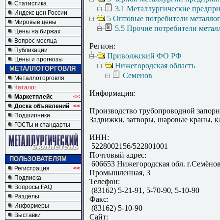
Статистика
3.1 Металлургические предпр
Индекс цен России
5 Оптовые потребители металло
Мировые цены
5.5 Прочие потребители метал
Цены на биржах
Вопрос месяца
Регион:
Публикации
Приволжский ФО РФ
Цены и прогнозы
Нижегородская область
МЕТАЛЛОТОРГОВЛЯ
Семенов
Металлоторговля
Каталог
Информация:
Маркетплейс
<<
Доска объявлений
<<
Производство трубопроводной запорн
Подшипники
Задвижки, затворы, шаровые краны, к
ГОСТы и стандарты
ИНН:
5228002156/522801001
Почтовый адрес:
ПОЛЬЗОВАТЕЛЯМ
606653 Нижегородская обл. г.Семёнов
Регистрация
<<
Промышленная, 3
Подписка
Телефон:
Вопросы FAQ
(83162) 5-21-91, 5-70-90, 5-10-90
Разделы
Факс:
Информеры
(83162) 5-10-90
Выставки
Сайт: