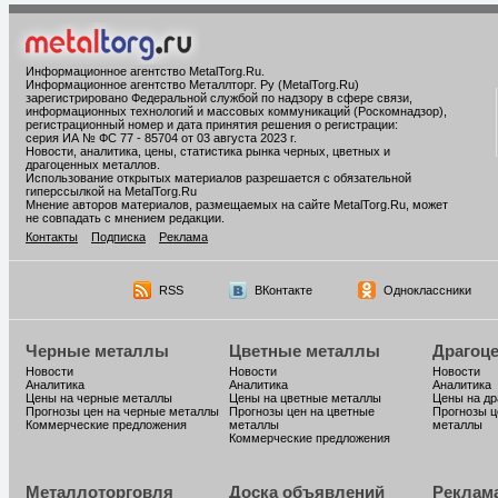
Информационное агентство MetalTorg.Ru
.
Информационное агентство Металлторг. Ру (MetalTorg.Ru)
зарегистрировано Федеральной службой по надзору в сфере связи,
информационных технологий и массовых коммуникаций (Роскомнадзор),
регистрационный номер и дата принятия решения о регистрации:
серия ИА № ФС 77 - 85704 от 03 августа 2023 г.
Новости, аналитика, цены, статистика рынка черных, цветных и
драгоценных металлов.
Использование открытых материалов разрешается с обязательной
гиперссылкой на MetalTorg.Ru
Мнение авторов материалов, размещаемых на сайте MetalTorg.Ru, может
не совпадать с мнением редакции.
Контакты
Подписка
Реклама
RSS
ВКонтакте
Одноклассники
Черные металлы
Цветные металлы
Драгоц
Новости
Новости
Новости
Аналитика
Аналитика
Аналитика
Цены на черные металлы
Цены на цветные металлы
Цены на д
Прогнозы цен на черные металлы
Прогнозы цен на цветные
Прогнозы ц
Коммерческие предложения
металлы
металлы
Коммерческие предложения
Металлоторговля
Доска объявлений
Реклам