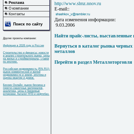
Реклама
http://www.slmz.nnov.ru
О компании
E-mail::
Контакты
Дата изменения информации:
Поиск по сайту
9.03.2006
Найти прайс-листы, выставленные 
Другие проекты компании:
Вернуться в каталог рынка черных
Инфляция в 2026 году в России
металлов
Строительство и финансы: новости
и анализ строительного рынка, цены
на жилье и стройматериалы, ставки
Перейти в раздел Металлоторговля
по ипотеке.
Российская недвижимость (RN.RU):
рынок коммерческой и жилой
недвижимости и земли, ипотека и
оценка квартир и домов.
Бензин Онлайн: рынок бензина и
горюче-смазочных материалов,
аналитика, цены и биржевые
котировки. Каталог НПЗ и нефтебаз.