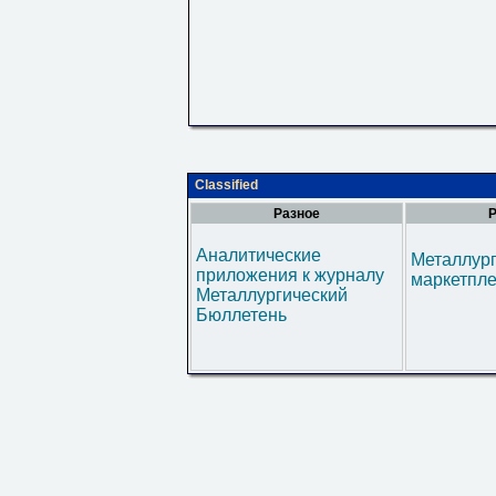
Classified
Разное
Р
Аналитические
Металлур
приложения к журналу
маркетпл
Металлургический
Бюллетень