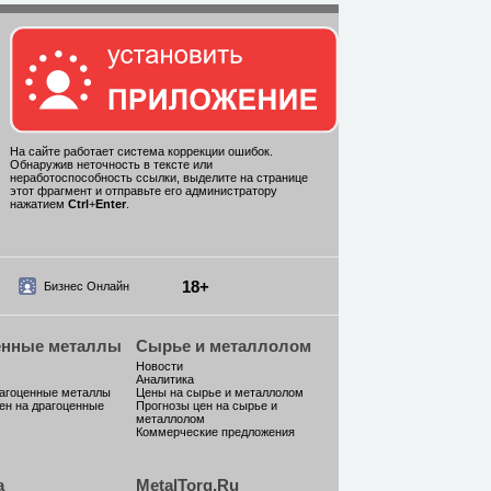
На сайте работает система коррекции ошибок.
Обнаружив неточность в тексте или
неработоспособность ссылки, выделите на странице
этот фрагмент и отправьте его администратору
нажатием
Ctrl
+
Enter
.
18+
Бизнес Онлайн
енные металлы
Сырье и металлолом
Новости
Аналитика
рагоценные металлы
Цены на сырье и металлолом
ен на драгоценные
Прогнозы цен на сырье и
металлолом
Коммерческие предложения
а
MetalTorg.Ru