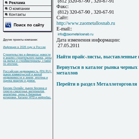
(812 )320-67-90 , 320-67-91
Реклама
Факс:
О компании
(812) 320-67-90 , 320-67-91
Контакты
Сайт:
http://www.zaometallosnab.ru
Поиск по сайту
E-mail::
Дата изменения информации:
Другие проекты компании:
27.05.2011
Инфляция в 2026 году в России
Строительство и финансы: новости
Найти прайс-листы, выставленные 
и анализ строительного рынка, цены
на жилье и стройматериалы, ставки
по ипотеке.
Вернуться в каталог рынка черных
Российская недвижимость (RN.RU):
металлов
рынок коммерческой и жилой
недвижимости и земли, ипотека и
оценка квартир и домов.
Перейти в раздел Металлоторговля
Бензин Онлайн: рынок бензина и
горюче-смазочных материалов,
аналитика, цены и биржевые
котировки. Каталог НПЗ и нефтебаз.