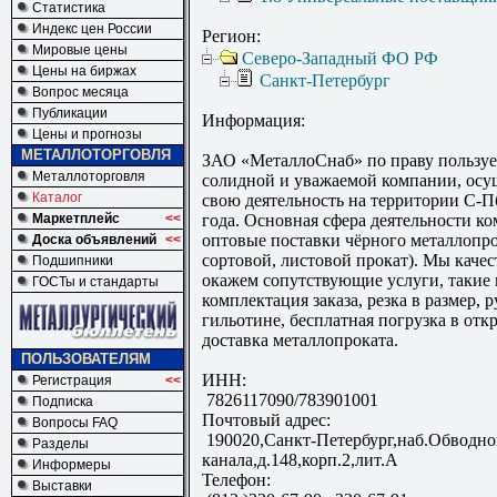
Статистика
Индекс цен России
Регион:
Мировые цены
Северо-Западный ФО РФ
Цены на биржах
Санкт-Петербург
Вопрос месяца
Публикации
Информация:
Цены и прогнозы
МЕТАЛЛОТОРГОВЛЯ
ЗАО «МеталлоСнаб» по праву пользуе
Металлоторговля
солидной и уважаемой компании, ос
Каталог
свою деятельность на территории С-П
Маркетплейс
<<
года. Основная сфера деятельности 
оптовые поставки чёрного металлопр
Доска объявлений
<<
сортовой, листовой прокат). Мы качес
Подшипники
окажем сопутствующие услуги, такие 
ГОСТы и стандарты
комплектация заказа, резка в размер, р
гильотине, бесплатная погрузка в отк
доставка металлопроката.
ПОЛЬЗОВАТЕЛЯМ
ИНН:
Регистрация
<<
7826117090/783901001
Подписка
Почтовый адрес:
Вопросы FAQ
190020,Санкт-Петербург,наб.Обводно
Разделы
канала,д.148,корп.2,лит.А
Информеры
Телефон:
Выставки