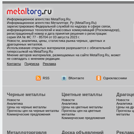
Информационное агентство MetalTorg.Ru
.
Информационное агентство Металлторг. Ру (MetalTorg.Ru)
зарегистрировано Федеральной службой по надзору в сфере связи,
информационных технологий и массовых коммуникаций (Роскомнадзор),
регистрационный номер и дата принятия решения о регистрации:
серия ИА № ФС 77 - 85704 от 03 августа 2023 г.
Новости, аналитика, цены, статистика рынка черных, цветных и
драгоценных металлов.
Использование открытых материалов разрешается с обязательной
гиперссылкой на MetalTorg.Ru
Мнение авторов материалов, размещаемых на сайте MetalTorg.Ru, может
не совпадать с мнением редакции.
Контакты
Подписка
Реклама
RSS
ВКонтакте
Одноклассники
Черные металлы
Цветные металлы
Драгоц
Новости
Новости
Новости
Аналитика
Аналитика
Аналитика
Цены на черные металлы
Цены на цветные металлы
Цены на д
Прогнозы цен на черные металлы
Прогнозы цен на цветные
Прогнозы ц
Коммерческие предложения
металлы
металлы
Коммерческие предложения
Металлоторговля
Доска объявлений
Реклам