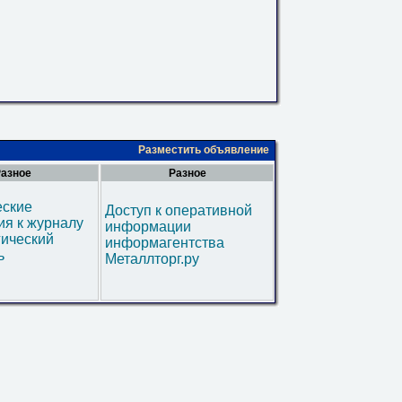
Разместить объявление
азное
Разное
еские
Доступ к оперативной
я к журналу
информации
гический
информагентства
ь
Металлторг.ру