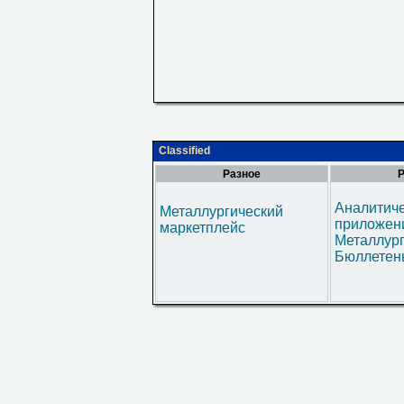
Classified
Разное
Р
Аналитич
Металлургический
приложени
маркетплейс
Металлур
Бюллетен