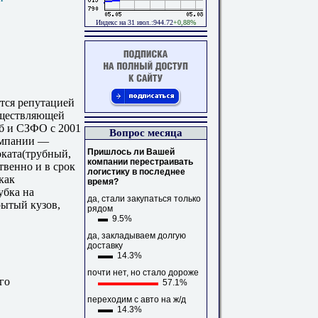
Индекс на 31 июл.:944.72
+0,88%
тся репутацией
уществляющей
б и СЗФО с 2001
Вопрос месяца
компании —
Пришлось ли Вашей
оката(трубный,
компании перестраивать
твенно и в срок
логистику в последнее
как
время?
убка на
да, стали закупаться только
рытый кузов,
рядом
9.5%
да, закладываем долгую
доставку
14.3%
почти нет, но стало дороже
го
57.1%
переходим с авто на ж/д
14.3%