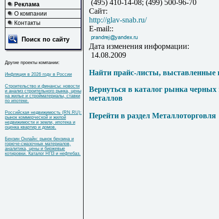
(495) 410-14-08; (499) 500-96-70
Реклама
Сайт:
О компании
http://glav-snab.ru/
Контакты
E-mail::
Поиск по сайту
Дата изменения информации:
14.08.2009
Другие проекты компании:
Найти прайс-листы, выставленные 
Инфляция в 2026 году в России
Строительство и финансы: новости
Вернуться в каталог рынка черных
и анализ строительного рынка, цены
на жилье и стройматериалы, ставки
металлов
по ипотеке.
Российская недвижимость (RN.RU):
Перейти в раздел Металлоторговля
рынок коммерческой и жилой
недвижимости и земли, ипотека и
оценка квартир и домов.
Бензин Онлайн: рынок бензина и
горюче-смазочных материалов,
аналитика, цены и биржевые
котировки. Каталог НПЗ и нефтебаз.