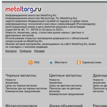
Информационное агентство MetalTorg.Ru
.
Информационное агентство Металлторг. Ру (MetalTorg.Ru)
зарегистрировано Федеральной службой по надзору в сфере связи,
информационных технологий и массовых коммуникаций (Роскомнадзор),
регистрационный номер и дата принятия решения о регистрации:
серия ИА № ФС 77 - 85704 от 03 августа 2023 г.
Новости, аналитика, цены, статистика рынка черных, цветных и
драгоценных металлов.
Использование открытых материалов разрешается с обязательной
гиперссылкой на MetalTorg.Ru
Мнение авторов материалов, размещаемых на сайте MetalTorg.Ru, может
не совпадать с мнением редакции.
Контакты
Подписка
Реклама
RSS
ВКонтакте
Одноклассники
Черные металлы
Цветные металлы
Драгоц
Новости
Новости
Новости
Аналитика
Аналитика
Аналитика
Цены на черные металлы
Цены на цветные металлы
Цены на д
Прогнозы цен на черные металлы
Прогнозы цен на цветные
Прогнозы ц
Коммерческие предложения
металлы
металлы
Коммерческие предложения
Металлоторговля
Доска объявлений
Реклам