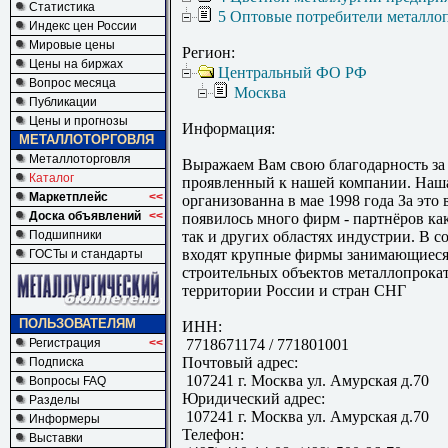
Статистика
5 Оптовые потребители металло
Индекс цен России
Мировые цены
Регион:
Цены на биржах
Центральный ФО РФ
Вопрос месяца
Москва
Публикации
Цены и прогнозы
Информация:
МЕТАЛЛОТОРГОВЛЯ
Металлоторговля
Выражаем Вам свою благодарность за 
Каталог
проявленный к нашей компании. Наш
Маркетплейс
<<
организованна в мае 1998 года За это 
Доска объявлений
<<
появилось много фирм - партнёров ка
Подшипники
так и других областях индустрии. В с
входят крупные фирмы занимающиес
ГОСТы и стандарты
строительных объектов металлопрокато
территории России и стран СНГ
ПОЛЬЗОВАТЕЛЯМ
ИНН:
Регистрация
<<
7718671174 / 771801001
Почтовый адрес:
Подписка
107241 г. Москва ул. Амурская д.70
Вопросы FAQ
Юридический адрес:
Разделы
107241 г. Москва ул. Амурская д.70
Информеры
Телефон:
Выставки