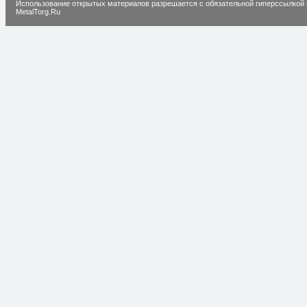
Использование открытых материалов разрешается с обязательной гиперссылкой 
MetalTorg.Ru