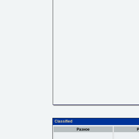
Classified
Разное
Р