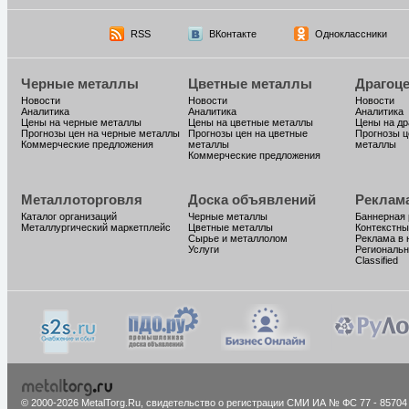
RSS
ВКонтакте
Одноклассники
Черные металлы
Цветные металлы
Драгоц
Новости
Новости
Новости
Аналитика
Аналитика
Аналитика
Цены на черные металлы
Цены на цветные металлы
Цены на д
Прогнозы цен на черные металлы
Прогнозы цен на цветные
Прогнозы ц
Коммерческие предложения
металлы
металлы
Коммерческие предложения
Металлоторговля
Доска объявлений
Реклам
Каталог организаций
Черные металлы
Баннерная
Металлургический маркетплейс
Цветные металлы
Контекстны
Сырье и металлолом
Реклама в 
Услуги
Региональн
Classified
© 2000-2026 MetalTorg.Ru,
cвидетельство о регистрации СМИ ИА № ФС 77 - 85704