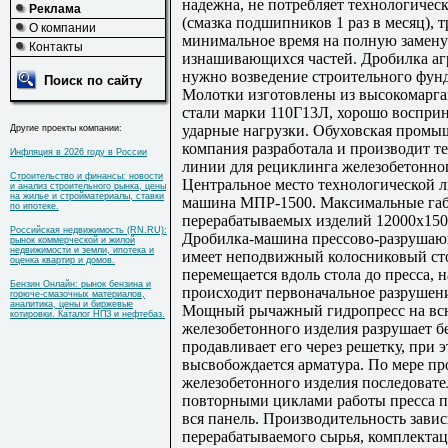
надежна, не потребляет технологичес
Реклама
(смазка подшипников 1 раз в месяц), т
О компании
минимальное время на полную замену
Контакты
изнашивающихся частей. Дробилка агр
нужно возведение строительного фун
Поиск по сайту
Молотки изготовлены из высокомарг
стали марки 110Г13Л, хорошо воспр
ударные нагрузки. Обуховская промы
Другие проекты компании:
компания разработала и производит т
Инфляция в 2026 году в России
линии для рециклинга железобетонног
Строительство и финансы: новости
Центральное место технологической 
и анализ строительного рынка, цены
на жилье и стройматериалы, ставки
машина МПР-1500. Максимальные га
по ипотеке.
перерабатываемых изделий 12000х15
Российская недвижимость (RN.RU):
Дробилка-машина прессово-разруша
рынок коммерческой и жилой
недвижимости и земли, ипотека и
имеет неподвижный колосниковый сто
оценка квартир и домов.
перемещается вдоль стола до пресса, н
Бензин Онлайн: рынок бензина и
происходит первоначальное разрушен
горюче-смазочных материалов,
аналитика, цены и биржевые
Мощный рычажный гидропресс на в
котировки. Каталог НПЗ и нефтебаз.
железобетонного изделия разрушает б
продавливает его через решетку, при 
высвобождается арматура. По мере п
железобетонного изделия последоват
повторными циклами работы пресса п
вся панель. Производительность завис
перерабатываемого сырья, комплектац