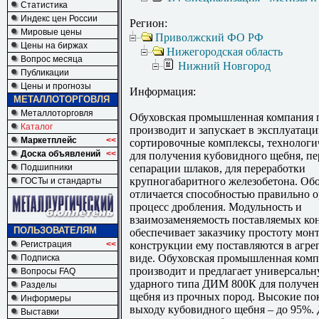
Статистика
Индекс цен России
Регион:
Мировые цены
Приволжский ФО РФ
Цены на биржах
Нижегородская область
Вопрос месяца
Нижний Новгород
Публикации
Цены и прогнозы
Информация:
МЕТАЛЛОТОРГОВЛЯ
Металлоторговля
Обуховская промышленная компания п
Каталог
производит и запускает в эксплуатац
Маркетплейс
<<
сортировочные комплексы, технологи
Доска объявлений
<<
для получения кубовидного щебня, пе
Подшипники
сепарации шлаков, для переработки
крупногабаритного железобетона. Об
ГОСТы и стандарты
отличается способностью правильно о
процесс дробления. Модульность и
взаимозаменяемость поставляемых ко
ПОЛЬЗОВАТЕЛЯМ
обеспечивает заказчику простоту мон
Регистрация
<<
конструкции ему поставляются в агр
виде. Обуховская промышленная ком
Подписка
производит и предлагает универсаль
Вопросы FAQ
ударного типа ДИМ 800К для получен
Разделы
щебня из прочных пород. Высокие пок
Информеры
выходу кубовидного щебня – до 95%.
Выставки