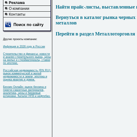
Реклама
Найти прайс-листы, выставленные 
О компании
Контакты
Вернуться в каталог рынка черных
металлов
Поиск по сайту
Перейти в раздел Металлоторговля
Другие проекты компании:
Инфляция в 2026 году в России
Строительство и финансы: новости
и анализ строительного рынка, цены
на жилье и стройматериалы, ставки
по ипотеке.
Российская недвижимость (RN.RU):
рынок коммерческой и жилой
недвижимости и земли, ипотека и
оценка квартир и домов.
Бензин Онлайн: рынок бензина и
горюче-смазочных материалов,
аналитика, цены и биржевые
котировки. Каталог НПЗ и нефтебаз.