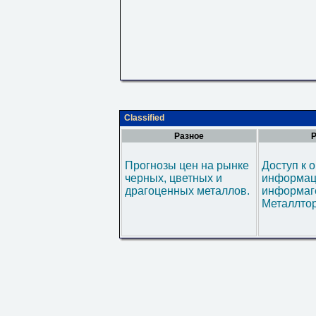
Classified
Разное
Р
Прогнозы цен на рынке
Доступ к 
черных, цветных и
информац
драгоценных металлов.
информаг
Металлтор