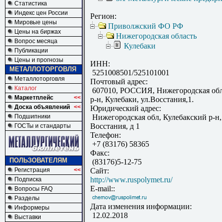
Статистика
Индекс цен России
Регион:
Мировые цены
Приволжский ФО РФ
Цены на биржах
Нижегородская область
Вопрос месяца
Кулебаки
Публикации
Цены и прогнозы
ИНН:
МЕТАЛЛОТОРГОВЛЯ
5251008501/525101001
Металлоторговля
Почтовый адрес:
Каталог
607010, РОССИЯ, Нижегородская обл
Маркетплейс
<<
р-н, Кулебаки, ул.Восстания,1.
Доска объявлений
<<
Юридический адрес:
Подшипники
Нижегородская обл, Кулебакский р-н, 
Восстания, д 1
ГОСТы и стандарты
Телефон:
+7 (83176) 58365
Факс:
ПОЛЬЗОВАТЕЛЯМ
(83176)5-12-75
Регистрация
<<
Сайт:
http://www.ruspolymet.ru/
Подписка
E-mail::
Вопросы FAQ
Разделы
Дата изменения информации:
Информеры
12.02.2018
Выставки