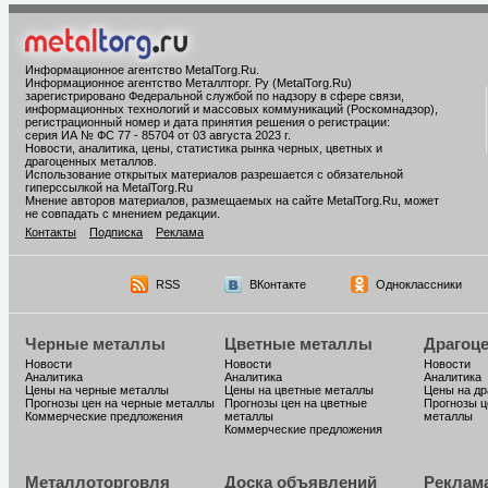
Информационное агентство MetalTorg.Ru
.
Информационное агентство Металлторг. Ру (MetalTorg.Ru)
зарегистрировано Федеральной службой по надзору в сфере связи,
информационных технологий и массовых коммуникаций (Роскомнадзор),
регистрационный номер и дата принятия решения о регистрации:
серия ИА № ФС 77 - 85704 от 03 августа 2023 г.
Новости, аналитика, цены, статистика рынка черных, цветных и
драгоценных металлов.
Использование открытых материалов разрешается с обязательной
гиперссылкой на MetalTorg.Ru
Мнение авторов материалов, размещаемых на сайте MetalTorg.Ru, может
не совпадать с мнением редакции.
Контакты
Подписка
Реклама
RSS
ВКонтакте
Одноклассники
Черные металлы
Цветные металлы
Драгоц
Новости
Новости
Новости
Аналитика
Аналитика
Аналитика
Цены на черные металлы
Цены на цветные металлы
Цены на д
Прогнозы цен на черные металлы
Прогнозы цен на цветные
Прогнозы ц
Коммерческие предложения
металлы
металлы
Коммерческие предложения
Металлоторговля
Доска объявлений
Реклам