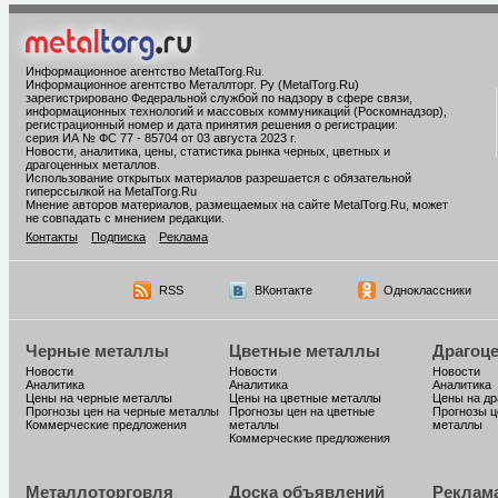
Информационное агентство MetalTorg.Ru
.
Информационное агентство Металлторг. Ру (MetalTorg.Ru)
зарегистрировано Федеральной службой по надзору в сфере связи,
информационных технологий и массовых коммуникаций (Роскомнадзор),
регистрационный номер и дата принятия решения о регистрации:
серия ИА № ФС 77 - 85704 от 03 августа 2023 г.
Новости, аналитика, цены, статистика рынка черных, цветных и
драгоценных металлов.
Использование открытых материалов разрешается с обязательной
гиперссылкой на MetalTorg.Ru
Мнение авторов материалов, размещаемых на сайте MetalTorg.Ru, может
не совпадать с мнением редакции.
Контакты
Подписка
Реклама
RSS
ВКонтакте
Одноклассники
Черные металлы
Цветные металлы
Драгоц
Новости
Новости
Новости
Аналитика
Аналитика
Аналитика
Цены на черные металлы
Цены на цветные металлы
Цены на д
Прогнозы цен на черные металлы
Прогнозы цен на цветные
Прогнозы ц
Коммерческие предложения
металлы
металлы
Коммерческие предложения
Металлоторговля
Доска объявлений
Реклам