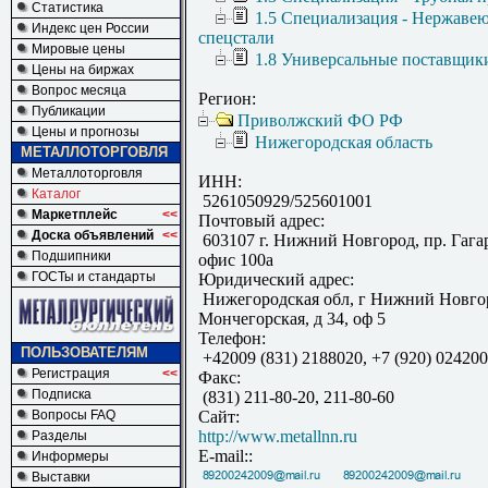
Статистика
1.5 Специализация - Нержаве
Индекс цен России
спецстали
Мировые цены
1.8 Универсальные поставщик
Цены на биржах
Вопрос месяца
Регион:
Публикации
Приволжский ФО РФ
Цены и прогнозы
Нижегородская область
МЕТАЛЛОТОРГОВЛЯ
Металлоторговля
ИНН:
Каталог
5261050929/525601001
Маркетплейс
<<
Почтовый адрес:
Доска объявлений
<<
603107 г. Нижний Новгород, пр. Гагар
Подшипники
офис 100а
ГОСТы и стандарты
Юридический адрес:
Нижегородская обл, г Нижний Новгор
Мончегорская, д 34, оф 5
Телефон:
ПОЛЬЗОВАТЕЛЯМ
+42009 (831) 2188020, +7 (920) 02420
Регистрация
<<
Факс:
Подписка
(831) 211-80-20, 211-80-60
Вопросы FAQ
Сайт:
http://www.metallnn.ru
Разделы
E-mail::
Информеры
Выставки