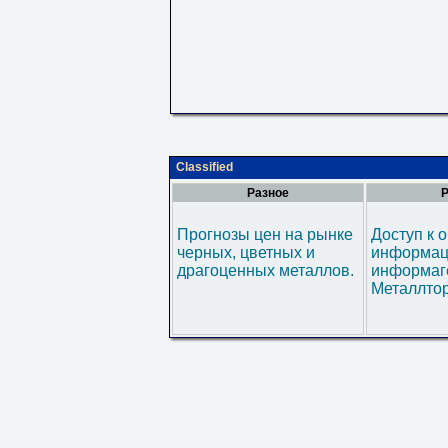
Classified
Разное
Р
Прогнозы цен на рынке
Доступ к 
черных, цветных и
информац
драгоценных металлов.
информаг
Металлтор