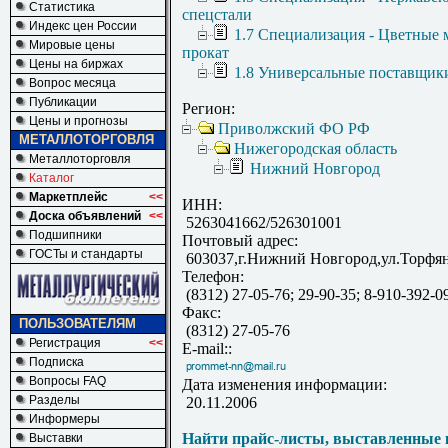
Статистика
спецстали
Индекс цен России
1.7 Специализация - Цветные 
Мировые цены
прокат
Цены на биржах
1.8 Универсальные поставщик
Вопрос месяца
Публикации
Регион:
Цены и прогнозы
Приволжский ФО РФ
МЕТАЛЛОТОРГОВЛЯ
Нижегородская область
Металлоторговля
Нижний Новгород
Каталог
Маркетплейс
<<
ИНН:
Доска объявлений
<<
5263041662/526301001
Подшипники
Почтовый адрес:
ГОСТы и стандарты
603037,г.Нижний Новгород,ул.Торфян
Телефон:
(8312) 27-05-76; 29-90-35; 8-910-392-0
Факс:
ПОЛЬЗОВАТЕЛЯМ
(8312) 27-05-76
Регистрация
<<
E-mail::
Подписка
Вопросы FAQ
Дата изменения информации:
Разделы
20.11.2006
Информеры
Найти прайс-листы, выставленные 
Выставки