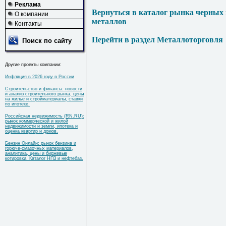
Реклама
Вернуться в каталог рынка черных
О компании
металлов
Контакты
Перейти в раздел Металлоторговля
Поиск по сайту
Другие проекты компании:
Инфляция в 2026 году в России
Строительство и финансы: новости
и анализ строительного рынка, цены
на жилье и стройматериалы, ставки
по ипотеке.
Российская недвижимость (RN.RU):
рынок коммерческой и жилой
недвижимости и земли, ипотека и
оценка квартир и домов.
Бензин Онлайн: рынок бензина и
горюче-смазочных материалов,
аналитика, цены и биржевые
котировки. Каталог НПЗ и нефтебаз.