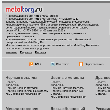
Информационное агентство MetalTorg.Ru
.
Информационное агентство Металлторг. Ру (MetalTorg.Ru)
зарегистрировано Федеральной службой по надзору в сфере связи,
информационных технологий и массовых коммуникаций (Роскомнадзор),
регистрационный номер и дата принятия решения о регистрации:
серия ИА № ФС 77 - 85704 от 03 августа 2023 г.
Новости, аналитика, цены, статистика рынка черных, цветных и
драгоценных металлов.
Использование открытых материалов разрешается с обязательной
гиперссылкой на MetalTorg.Ru
Мнение авторов материалов, размещаемых на сайте MetalTorg.Ru, может
не совпадать с мнением редакции.
Контакты
Подписка
Реклама
RSS
ВКонтакте
Одноклассники
Черные металлы
Цветные металлы
Драгоц
Новости
Новости
Новости
Аналитика
Аналитика
Аналитика
Цены на черные металлы
Цены на цветные металлы
Цены на д
Прогнозы цен на черные металлы
Прогнозы цен на цветные
Прогнозы ц
Коммерческие предложения
металлы
металлы
Коммерческие предложения
Металлоторговля
Доска объявлений
Реклам