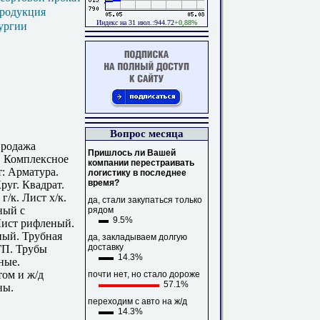
продукция
Индекс на 31 июл.:944.72
+0,88%
ургии
Вопрос месяца
Продажа
Пришлось ли Вашей
. Комплексное
компании перестраивать
: Арматура.
логистику в последнее
время?
руг. Квадрат.
г/к. Лист х/к.
да, стали закупаться только
ный с
рядом
9.5%
ист рифленый.
ый. Трубная
да, закладываем долгую
доставку
ГП. Трубы
14.3%
ные.
том и ж/д
почти нет, но стало дороже
57.1%
ны.
переходим с авто на ж/д
14.3%