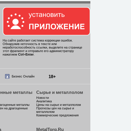
На сайте работает система коррекции ошибок.
Обнаружив неточность в тексте или
неработоспособность ссылки, выделите на странице
этот фрагмент и отправьте его администратору
нажатием
Ctrl
+
Enter
.
18+
Бизнес Онлайн
енные металлы
Сырье и металлолом
Новости
Аналитика
рагоценные металлы
Цены на сырье и металлолом
ен на драгоценные
Прогнозы цен на сырье и
металлолом
Коммерческие предложения
а
MetalTorg.Ru