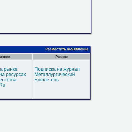
Разместить объявление
азное
Разное
а рынке
Подписка на журнал
на ресурсах
Металлургический
ентства
Бюллетень
.Ru