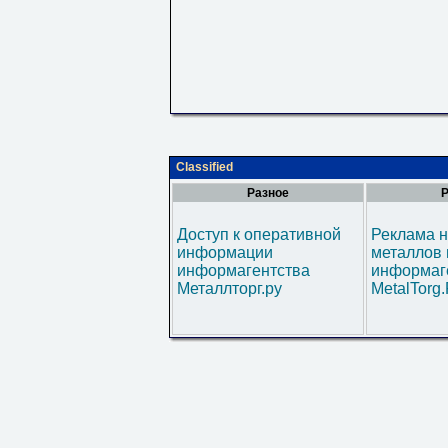
Classified
Разное
Р
Доступ к оперативной
Реклама н
информации
металлов 
информагентства
информаг
Металлторг.ру
MetalTorg