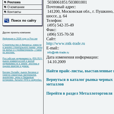
5038061851/503801001
Реклама
Почтовый адрес:
О компании
141200, Московская обл., г. Пушкино,
Контакты
шоссе, д. 64
Телефон:
Поиск по сайту
(495) 542-35-49
Факс:
Другие проекты компании:
(496) 535-70-58
Сайт:
Инфляция в 2026 году в России
http://www.mtk-trade.ru
Строительство и финансы: новости
E-mail::
и анализ строительного рынка, цены
на жилье и стройматериалы, ставки
по ипотеке.
Дата изменения информации:
Российская недвижимость (RN.RU):
14.10.2009
рынок коммерческой и жилой
недвижимости и земли, ипотека и
оценка квартир и домов.
Найти прайс-листы, выставленные 
Бензин Онлайн: рынок бензина и
горюче-смазочных материалов,
аналитика, цены и биржевые
Вернуться в каталог рынка черных
котировки. Каталог НПЗ и нефтебаз.
металлов
Перейти в раздел Металлоторговля