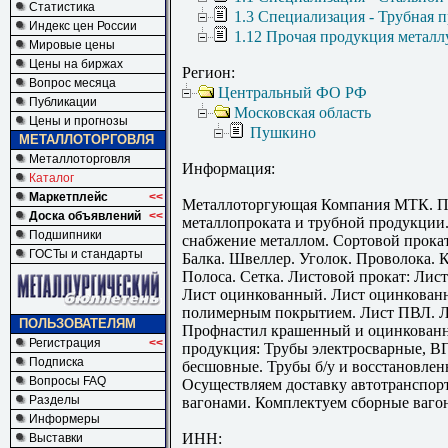
Статистика
1.3 Специализация - Трубная 
Индекс цен России
1.12 Прочая продукция металл
Мировые цены
Цены на биржах
Регион:
Вопрос месяца
Центральный ФО РФ
Публикации
Московская область
Цены и прогнозы
Пушкино
МЕТАЛЛОТОРГОВЛЯ
Металлоторговля
Информация:
Каталог
Маркетплейс
<<
Металлоторгующая Компания МТК. 
Доска объявлений
<<
металлопроката и трубной продукции
Подшипники
снабжение металлом. Сортовой прокат
ГОСТы и стандарты
Балка. Швеллер. Уголок. Проволока. К
Полоса. Сетка. Листовой прокат: Лист 
Лист оцинкованный. Лист оцинкован
полимерным покрытием. Лист ПВЛ. Л
ПОЛЬЗОВАТЕЛЯМ
Профнастил крашенный и оцинкованн
Регистрация
<<
продукция: Трубы электросварные, В
Подписка
бесшовные. Трубы б/у и восстановлен
Вопросы FAQ
Осуществляем доставку автотранспор
Разделы
вагонами. Комплектуем сборные ваго
Информеры
ИНН:
Выставки