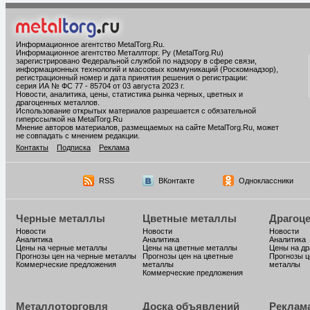
Информационное агентство MetalTorg.Ru
.
Информационное агентство Металлторг. Ру (MetalTorg.Ru)
зарегистрировано Федеральной службой по надзору в сфере связи,
информационных технологий и массовых коммуникаций (Роскомнадзор),
регистрационный номер и дата принятия решения о регистрации:
серия ИА № ФС 77 - 85704 от 03 августа 2023 г.
Новости, аналитика, цены, статистика рынка черных, цветных и
драгоценных металлов.
Использование открытых материалов разрешается с обязательной
гиперссылкой на MetalTorg.Ru
Мнение авторов материалов, размещаемых на сайте MetalTorg.Ru, может
не совпадать с мнением редакции.
Контакты
Подписка
Реклама
RSS
ВКонтакте
Одноклассники
Черные металлы
Цветные металлы
Драгоц
Новости
Новости
Новости
Аналитика
Аналитика
Аналитика
Цены на черные металлы
Цены на цветные металлы
Цены на д
Прогнозы цен на черные металлы
Прогнозы цен на цветные
Прогнозы ц
Коммерческие предложения
металлы
металлы
Коммерческие предложения
Металлоторговля
Доска объявлений
Реклам