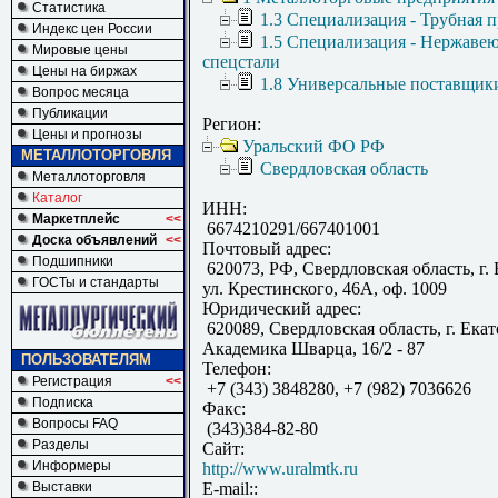
Статистика
1.3 Специализация - Трубная 
Индекс цен России
1.5 Специализация - Нержаве
Мировые цены
спецстали
Цены на биржах
1.8 Универсальные поставщик
Вопрос месяца
Публикации
Регион:
Цены и прогнозы
Уральский ФО РФ
МЕТАЛЛОТОРГОВЛЯ
Свердловская область
Металлоторговля
Каталог
ИНН:
Маркетплейс
<<
6674210291/667401001
Доска объявлений
<<
Почтовый адрес:
Подшипники
620073, РФ, Свердловская область, г. 
ГОСТы и стандарты
ул. Крестинского, 46А, оф. 1009
Юридический адрес:
620089, Свердловская область, г. Екат
Академика Шварца, 16/2 - 87
ПОЛЬЗОВАТЕЛЯМ
Телефон:
Регистрация
<<
+7 (343) 3848280, +7 (982) 7036626
Подписка
Факс:
Вопросы FAQ
(343)384-82-80
Разделы
Сайт:
Информеры
http://www.uralmtk.ru
Выставки
E-mail::