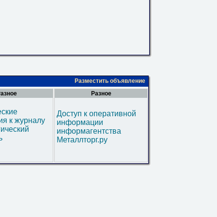
Разместить объявление
азное
Разное
еские
Доступ к оперативной
я к журналу
информации
гический
информагентства
ь
Металлторг.ру