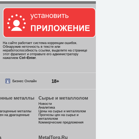
На сайте работает система коррекции ошибок.
Обнаружив неточность в тексте или
неработоспособность ссылки, выделите на странице
этот фрагмент и отправьте его администратору
нажатием
Ctrl
+
Enter
.
18+
Бизнес Онлайн
енные металлы
Сырье и металлолом
Новости
Аналитика
рагоценные металлы
Цены на сырье и металлолом
ен на драгоценные
Прогнозы цен на сырье и
металлолом
Коммерческие предложения
а
MetalTorg.Ru