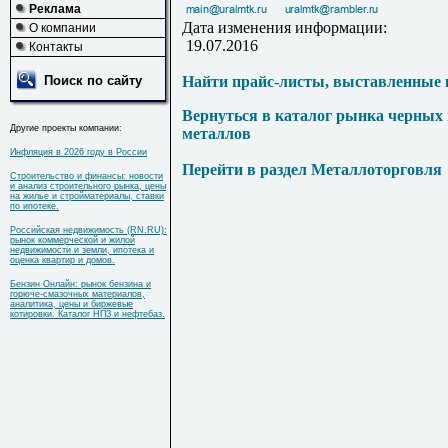
Реклама
Дата изменения информации:
О компании
19.07.2016
Контакты
Поиск по сайту
Найти прайс-листы, выставленные 
Вернуться в каталог рынка черных
Другие проекты компании:
металлов
Инфляция в 2026 году в России
Перейти в раздел Металлоторговля
Строительство и финансы: новости
и анализ строительного рынка, цены
на жилье и стройматериалы, ставки
по ипотеке.
Российская недвижимость (RN.RU):
рынок коммерческой и жилой
недвижимости и земли, ипотека и
оценка квартир и домов.
Бензин Онлайн: рынок бензина и
горюче-смазочных материалов,
аналитика, цены и биржевые
котировки. Каталог НПЗ и нефтебаз.