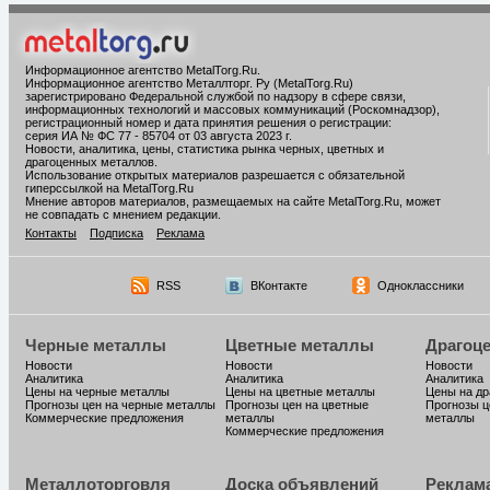
Информационное агентство MetalTorg.Ru
.
Информационное агентство Металлторг. Ру (MetalTorg.Ru)
зарегистрировано Федеральной службой по надзору в сфере связи,
информационных технологий и массовых коммуникаций (Роскомнадзор),
регистрационный номер и дата принятия решения о регистрации:
серия ИА № ФС 77 - 85704 от 03 августа 2023 г.
Новости, аналитика, цены, статистика рынка черных, цветных и
драгоценных металлов.
Использование открытых материалов разрешается с обязательной
гиперссылкой на MetalTorg.Ru
Мнение авторов материалов, размещаемых на сайте MetalTorg.Ru, может
не совпадать с мнением редакции.
Контакты
Подписка
Реклама
RSS
ВКонтакте
Одноклассники
Черные металлы
Цветные металлы
Драгоц
Новости
Новости
Новости
Аналитика
Аналитика
Аналитика
Цены на черные металлы
Цены на цветные металлы
Цены на д
Прогнозы цен на черные металлы
Прогнозы цен на цветные
Прогнозы ц
Коммерческие предложения
металлы
металлы
Коммерческие предложения
Металлоторговля
Доска объявлений
Реклам