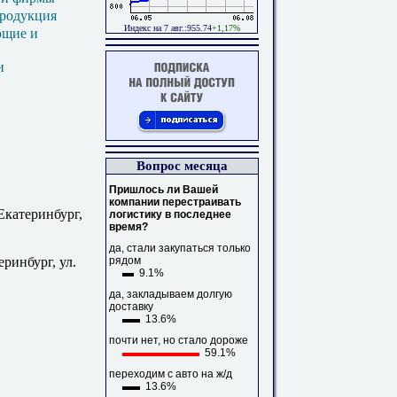
продукция
Индекс на 7 авг.:955.74
+1,17%
ющие и
и
Вопрос месяца
Пришлось ли Вашей
компании перестраивать
Екатеринбург,
логистику в последнее
время?
да, стали закупаться только
рядом
еринбург, ул.
9.1%
да, закладываем долгую
доставку
13.6%
почти нет, но стало дороже
59.1%
переходим с авто на ж/д
13.6%