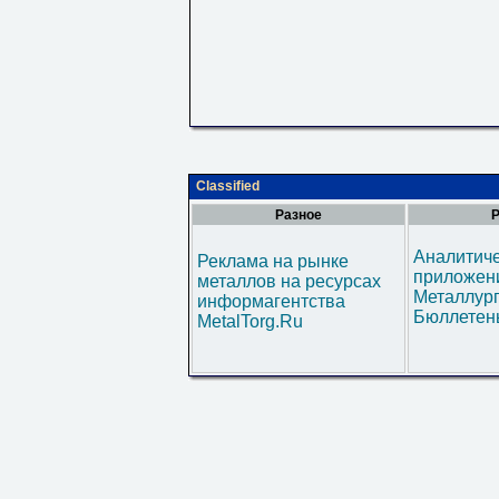
Classified
Разное
Р
Аналитич
Реклама на рынке
приложени
металлов на ресурсах
Металлур
информагентства
Бюллетен
MetalTorg.Ru