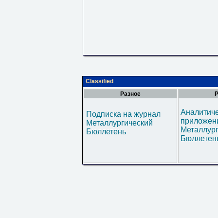
Classified
Разное
Р
Аналитич
Подписка на журнал
приложени
Металлургический
Металлур
Бюллетень
Бюллетен