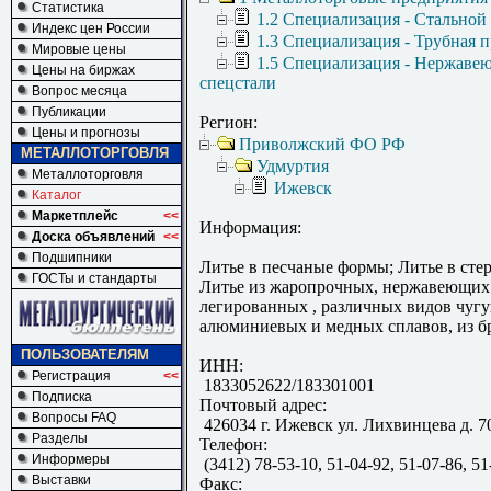
Статистика
1.2 Специализация - Стальной
Индекс цен России
1.3 Специализация - Трубная 
Мировые цены
1.5 Специализация - Нержаве
Цены на биржах
спецстали
Вопрос месяца
Публикации
Регион:
Цены и прогнозы
Приволжский ФО РФ
МЕТАЛЛОТОРГОВЛЯ
Удмуртия
Металлоторговля
Ижевск
Каталог
Маркетплейс
<<
Информация:
Доска объявлений
<<
Подшипники
Литье в песчаные формы; Литье в сте
ГОСТы и стандарты
Литье из жаропрочных, нержавеющих 
легированных , различных видов чугу
алюминиевых и медных сплавов, из б
ПОЛЬЗОВАТЕЛЯМ
ИНН:
Регистрация
<<
1833052622/183301001
Подписка
Почтовый адрес:
Вопросы FAQ
426034 г. Ижевск ул. Лихвинцева д. 7
Разделы
Телефон:
Информеры
(3412) 78-53-10, 51-04-92, 51-07-86, 51
Выставки
Факс: