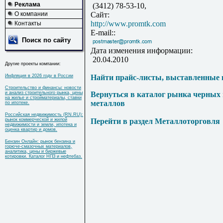
Реклама
(3412) 78-53-10,
О компании
Сайт:
http://www.promtk.com
Контакты
E-mail::
Поиск по сайту
Дата изменения информации:
20.04.2010
Другие проекты компании:
Инфляция в 2026 году в России
Найти прайс-листы, выставленные 
Строительство и финансы: новости
и анализ строительного рынка, цены
Вернуться в каталог рынка черных
на жилье и стройматериалы, ставки
металлов
по ипотеке.
Российская недвижимость (RN.RU):
рынок коммерческой и жилой
Перейти в раздел Металлоторговля
недвижимости и земли, ипотека и
оценка квартир и домов.
Бензин Онлайн: рынок бензина и
горюче-смазочных материалов,
аналитика, цены и биржевые
котировки. Каталог НПЗ и нефтебаз.