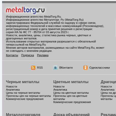
Информационное агентство MetalTorg.Ru
.
Информационное агентство Металлторг. Ру (MetalTorg.Ru)
зарегистрировано Федеральной службой по надзору в сфере связи,
информационных технологий и массовых коммуникаций (Роскомнадзор),
регистрационный номер и дата принятия решения о регистрации:
серия ИА № ФС 77 - 85704 от 03 августа 2023 г.
Новости, аналитика, цены, статистика рынка черных, цветных и
драгоценных металлов.
Использование открытых материалов разрешается с обязательной
гиперссылкой на MetalTorg.Ru
Мнение авторов материалов, размещаемых на сайте MetalTorg.Ru, может
не совпадать с мнением редакции.
Контакты
Подписка
Реклама
RSS
ВКонтакте
Одноклассники
Черные металлы
Цветные металлы
Драгоц
Новости
Новости
Новости
Аналитика
Аналитика
Аналитика
Цены на черные металлы
Цены на цветные металлы
Цены на д
Прогнозы цен на черные металлы
Прогнозы цен на цветные
Прогнозы ц
Коммерческие предложения
металлы
металлы
Коммерческие предложения
Металлоторговля
Доска объявлений
Реклам