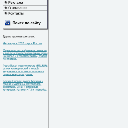
Реклама
О компании
Контакты
Поиск по сайту
Другие проекты компании:
Инфляция в 2026 году в России
Строительство и финансы: новости
и анализ строительного рынка, цены
на жилье и стройматериалы, ставки
по ипотеке.
Российская недвижимость (RN.RU):
рынок коммерческой и жилой
недвижимости и земли, ипотека и
оценка квартир и домов.
Бензин Онлайн: рынок бензина и
горюче-смазочных материалов,
аналитика, цены и биржевые
котировки. Каталог НПЗ и нефтебаз.