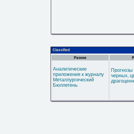
Classified
Разное
Р
Аналитические
Прогнозы 
приложения к журналу
черных, ц
Металлургический
драгоценн
Бюллетень