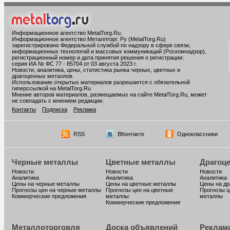
Информационное агентство MetalTorg.Ru
.
Информационное агентство Металлторг. Ру (MetalTorg.Ru)
зарегистрировано Федеральной службой по надзору в сфере связи,
информационных технологий и массовых коммуникаций (Роскомнадзор),
регистрационный номер и дата принятия решения о регистрации:
серия ИА № ФС 77 - 85704 от 03 августа 2023 г.
Новости, аналитика, цены, статистика рынка черных, цветных и
драгоценных металлов.
Использование открытых материалов разрешается с обязательной
гиперссылкой на MetalTorg.Ru
Мнение авторов материалов, размещаемых на сайте MetalTorg.Ru, может
не совпадать с мнением редакции.
Контакты
Подписка
Реклама
RSS
ВКонтакте
Одноклассники
Черные металлы
Цветные металлы
Драгоц
Новости
Новости
Новости
Аналитика
Аналитика
Аналитика
Цены на черные металлы
Цены на цветные металлы
Цены на д
Прогнозы цен на черные металлы
Прогнозы цен на цветные
Прогнозы ц
Коммерческие предложения
металлы
металлы
Коммерческие предложения
Металлоторговля
Доска объявлений
Реклам