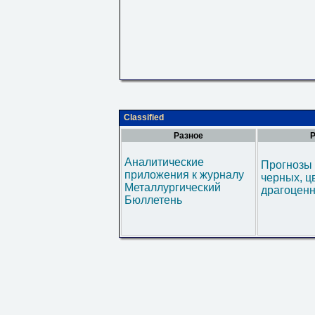
Classified
Разное
Р
Аналитические
Прогнозы 
приложения к журналу
черных, ц
Металлургический
драгоценн
Бюллетень