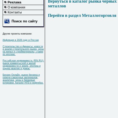
Вернуться в каталог рынка черных
Реклама
металлов
О компании
Контакты
Перейти в раздел Металлоторговля
Поиск по сайту
Другие проекты компании:
Инфляция в 2026 году в России
Строительство и финансы: новости
и анализ строительного рынка, цены
на жилье и стройматериалы, ставки
по ипотеке.
Российская недвижимость (RN.RU):
рынок коммерческой и жилой
недвижимости и земли, ипотека и
оценка квартир и домов.
Бензин Онлайн: рынок бензина и
горюче-смазочных материалов,
аналитика, цены и биржевые
котировки. Каталог НПЗ и нефтебаз.