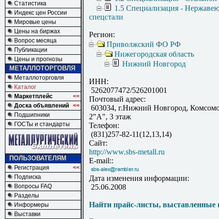
Статистика
1.5 Специализация - Нержаве
Индекс цен России
спецстали
Мировые цены
Цены на биржах
Регион:
Вопрос месяца
Приволжский ФО РФ
Публикации
Нижегородская область
Цены и прогнозы
Нижний Новгород
МЕТАЛЛОТОРГОВЛЯ
Металлоторговля
ИНН:
Каталог
5262077472/526201001
Маркетплейс
<<
Почтовый адрес:
Доска объявлений
<<
603034, г.Нижний Новгород, Комсомо
Подшипники
2"А", 3 этаж
ГОСТы и стандарты
Телефон:
(831)257-82-11(12,13,14)
Сайт:
http://www.sbs-metall.ru
ПОЛЬЗОВАТЕЛЯМ
E-mail::
Регистрация
<<
Подписка
Дата изменения информации:
Вопросы FAQ
25.06.2008
Разделы
Найти прайс-листы, выставленные 
Информеры
Выставки