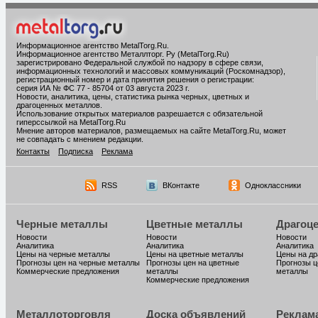
Информационное агентство MetalTorg.Ru
.
Информационное агентство Металлторг. Ру (MetalTorg.Ru)
зарегистрировано Федеральной службой по надзору в сфере связи,
информационных технологий и массовых коммуникаций (Роскомнадзор),
регистрационный номер и дата принятия решения о регистрации:
серия ИА № ФС 77 - 85704 от 03 августа 2023 г.
Новости, аналитика, цены, статистика рынка черных, цветных и
драгоценных металлов.
Использование открытых материалов разрешается с обязательной
гиперссылкой на MetalTorg.Ru
Мнение авторов материалов, размещаемых на сайте MetalTorg.Ru, может
не совпадать с мнением редакции.
Контакты
Подписка
Реклама
RSS
ВКонтакте
Одноклассники
Черные металлы
Цветные металлы
Драгоц
Новости
Новости
Новости
Аналитика
Аналитика
Аналитика
Цены на черные металлы
Цены на цветные металлы
Цены на д
Прогнозы цен на черные металлы
Прогнозы цен на цветные
Прогнозы ц
Коммерческие предложения
металлы
металлы
Коммерческие предложения
Металлоторговля
Доска объявлений
Реклам