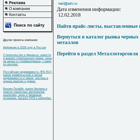
Реклама
О компании
Дата изменения информации:
12.02.2018
Контакты
Поиск по сайту
Найти прайс-листы, выставленные 
Вернуться в каталог рынка черных
Другие проекты компании:
металлов
Инфляция в 2026 году в России
Перейти в раздел Металлоторговля
Строительство и финансы: новости
и анализ строительного рынка, цены
на жилье и стройматериалы, ставки
по ипотеке.
Российская недвижимость (RN.RU):
рынок коммерческой и жилой
недвижимости и земли, ипотека и
оценка квартир и домов.
Бензин Онлайн: рынок бензина и
горюче-смазочных материалов,
аналитика, цены и биржевые
котировки. Каталог НПЗ и нефтебаз.