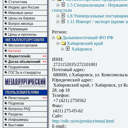
Статистика
1.5 Специализация - Нержаве
Индекс цен России
спецстали
Мировые цены
1.8 Универсальные поставщик
Цены на биржах
1.11 Импорт / экспорт (кроме з
Вопрос месяца
Публикации
Регион:
Цены и прогнозы
Дальневосточный ФО РФ
МЕТАЛЛОТОРГОВЛЯ
Хабаровский край
Металлоторговля
Хабаровск
Каталог
Маркетплейс
<<
ИНН:
Доска объявлений
<<
2721152035/272101001
Подшипники
Почтовый адрес:
ГОСТы и стандарты
680000, г.Хабаровск, ул. Комсомольска
Юридический адрес:
Хабаровский край, г Хабаровск, ул К
28, оф 18
ПОЛЬЗОВАТЕЛЯМ
Телефон:
Регистрация
<<
+7 (421) 2750562
Подписка
Факс:
Вопросы FAQ
(421) 275-05-62
Разделы
Сайт:
Информеры
http://sdlc.ru/ru/product/metal.html
Выставки
E-mail::