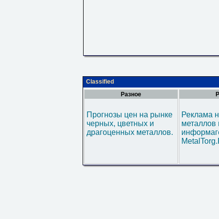
Classified
Разное
Р
Прогнозы цен на рынке
Реклама н
черных, цветных и
металлов 
драгоценных металлов.
информаг
MetalTorg