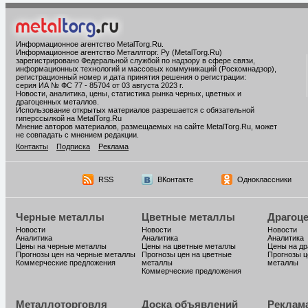
Информационное агентство MetalTorg.Ru
.
Информационное агентство Металлторг. Ру (MetalTorg.Ru)
зарегистрировано Федеральной службой по надзору в сфере связи,
информационных технологий и массовых коммуникаций (Роскомнадзор),
регистрационный номер и дата принятия решения о регистрации:
серия ИА № ФС 77 - 85704 от 03 августа 2023 г.
Новости, аналитика, цены, статистика рынка черных, цветных и
драгоценных металлов.
Использование открытых материалов разрешается с обязательной
гиперссылкой на MetalTorg.Ru
Мнение авторов материалов, размещаемых на сайте MetalTorg.Ru, может
не совпадать с мнением редакции.
Контакты
Подписка
Реклама
RSS
ВКонтакте
Одноклассники
Черные металлы
Цветные металлы
Драгоц
Новости
Новости
Новости
Аналитика
Аналитика
Аналитика
Цены на черные металлы
Цены на цветные металлы
Цены на д
Прогнозы цен на черные металлы
Прогнозы цен на цветные
Прогнозы ц
Коммерческие предложения
металлы
металлы
Коммерческие предложения
Металлоторговля
Доска объявлений
Реклам