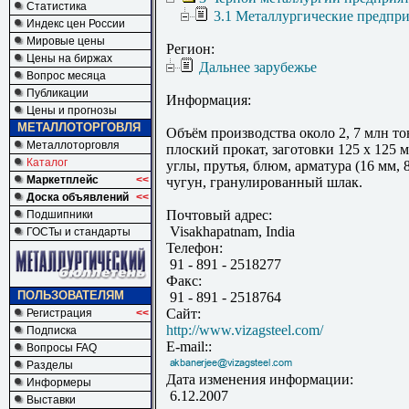
Статистика
3.1 Металлургические предпр
Индекс цен России
Мировые цены
Регион:
Цены на биржах
Дальнее зарубежье
Вопрос месяца
Публикации
Информация:
Цены и прогнозы
МЕТАЛЛОТОРГОВЛЯ
Объём производства около 2, 7 млн тон
Металлоторговля
плоский прокат, заготовки 125 x 125 м
Каталог
углы, прутья, блюм, арматура (16 мм, 8
Маркетплейс
<<
чугун, гранулированный шлак.
Доска объявлений
<<
Почтовый адрес:
Подшипники
Visakhapatnam, India
ГОСТы и стандарты
Телефон:
91 - 891 - 2518277
Факс:
ПОЛЬЗОВАТЕЛЯМ
91 - 891 - 2518764
Сайт:
Регистрация
<<
http://www.vizagsteel.com/
Подписка
E-mail::
Вопросы FAQ
Разделы
Дата изменения информации:
Информеры
6.12.2007
Выставки