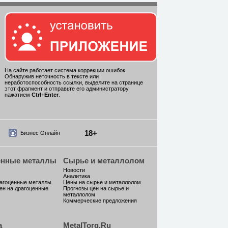
На сайте работает система коррекции ошибок.
Обнаружив неточность в тексте или
неработоспособность ссылки, выделите на странице
этот фрагмент и отправьте его администратору
нажатием
Ctrl
+
Enter
.
18+
Бизнес Онлайн
енные металлы
Сырье и металлолом
Новости
Аналитика
рагоценные металлы
Цены на сырье и металлолом
ен на драгоценные
Прогнозы цен на сырье и
металлолом
Коммерческие предложения
а
MetalTorg.Ru