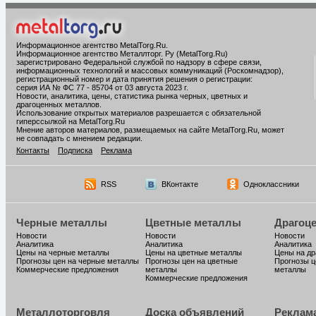
Информационное агентство MetalTorg.Ru
.
Информационное агентство Металлторг. Ру (MetalTorg.Ru)
зарегистрировано Федеральной службой по надзору в сфере связи,
информационных технологий и массовых коммуникаций (Роскомнадзор),
регистрационный номер и дата принятия решения о регистрации:
серия ИА № ФС 77 - 85704 от 03 августа 2023 г.
Новости, аналитика, цены, статистика рынка черных, цветных и
драгоценных металлов.
Использование открытых материалов разрешается с обязательной
гиперссылкой на MetalTorg.Ru
Мнение авторов материалов, размещаемых на сайте MetalTorg.Ru, может
не совпадать с мнением редакции.
Контакты
Подписка
Реклама
RSS
ВКонтакте
Одноклассники
Черные металлы
Цветные металлы
Драгоц
Новости
Новости
Новости
Аналитика
Аналитика
Аналитика
Цены на черные металлы
Цены на цветные металлы
Цены на д
Прогнозы цен на черные металлы
Прогнозы цен на цветные
Прогнозы ц
Коммерческие предложения
металлы
металлы
Коммерческие предложения
Металлоторговля
Доска объявлений
Реклам