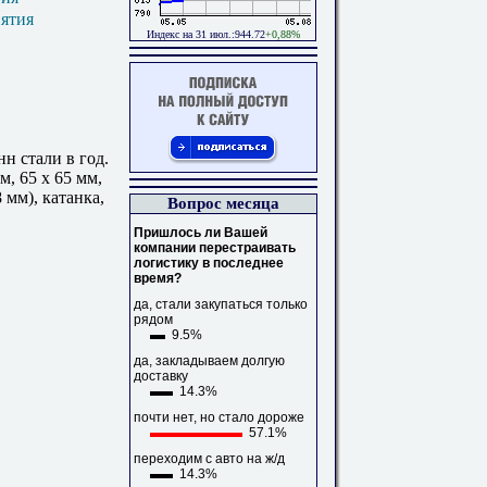
иятия
Индекс на 31 июл.:944.72
+0,88%
н стали в год.
м, 65 x 65 мм,
 мм), катанка,
Вопрос месяца
Пришлось ли Вашей
компании перестраивать
логистику в последнее
время?
да, стали закупаться только
рядом
9.5%
да, закладываем долгую
доставку
14.3%
почти нет, но стало дороже
57.1%
переходим с авто на ж/д
14.3%