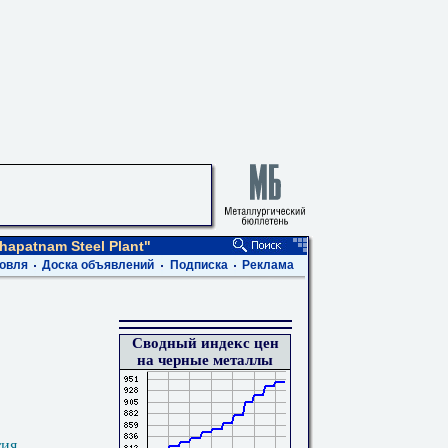
khapatnam Steel Plant"
овля
Доска объявлений
Подписка
Реклама
Сводный индекс цен
на черные металлы
тия