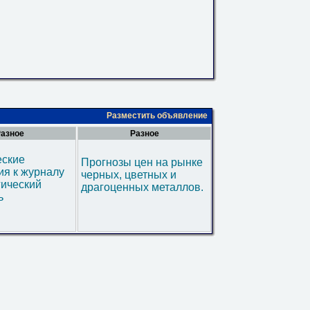
Разместить объявление
азное
Разное
еские
Прогнозы цен на рынке
я к журналу
черных, цветных и
гический
драгоценных металлов.
ь