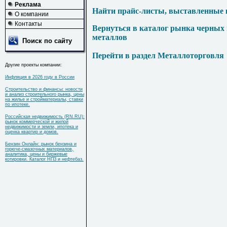
Реклама
Найти прайс-листы, выставленные 
О компании
Контакты
Вернуться в каталог рынка черных
металлов
Поиск по сайту
Перейти в раздел Металлоторговля
Другие проекты компании:
Инфляция в 2026 году в России
Строительство и финансы: новости
и анализ строительного рынка, цены
на жилье и стройматериалы, ставки
по ипотеке.
Российская недвижимость (RN.RU):
рынок коммерческой и жилой
недвижимости и земли, ипотека и
оценка квартир и домов.
Бензин Онлайн: рынок бензина и
горюче-смазочных материалов,
аналитика, цены и биржевые
котировки. Каталог НПЗ и нефтебаз.