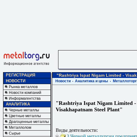
РЕГИСТРАЦИЯ
"Rashtriya Ispat Nigam Limited - Visa
НОВОСТИ
Новости
Аналитика и цены
Металлоторг
Рынка металлов
Новости компаний
Информагентства
"Rashtriya Ispat Nigam Limited -
АНАЛИТИКА
Visakhapatnam Steel Plant"
Черные металлы
Цветные металлы
Драгоценные металлы
Металлолом
Виды деятельности:
Сырье
3 Черной металлургии предприя