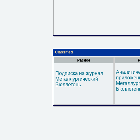
Classified
Разное
Р
Аналитич
Подписка на журнал
приложени
Металлургический
Металлур
Бюллетень
Бюллетен