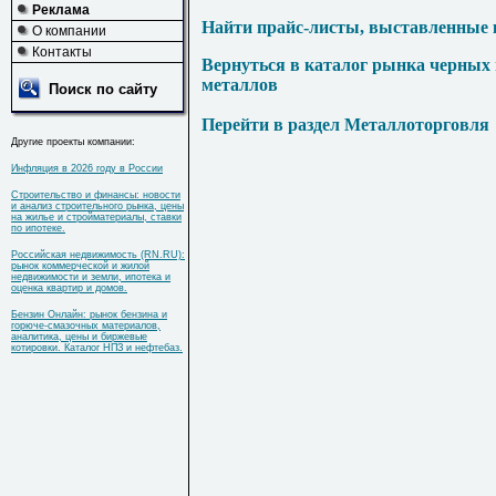
Реклама
Найти прайс-листы, выставленные 
О компании
Контакты
Вернуться в каталог рынка черных
металлов
Поиск по сайту
Перейти в раздел Металлоторговля
Другие проекты компании:
Инфляция в 2026 году в России
Строительство и финансы: новости
и анализ строительного рынка, цены
на жилье и стройматериалы, ставки
по ипотеке.
Российская недвижимость (RN.RU):
рынок коммерческой и жилой
недвижимости и земли, ипотека и
оценка квартир и домов.
Бензин Онлайн: рынок бензина и
горюче-смазочных материалов,
аналитика, цены и биржевые
котировки. Каталог НПЗ и нефтебаз.