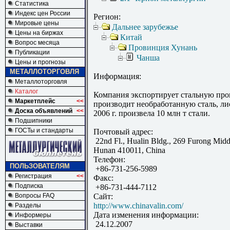
Статистика
Индекс цен России
Регион:
Мировые цены
Дальнее зарубежье
Цены на биржах
Китай
Вопрос месяца
Провинция Хунань
Публикации
Чанша
Цены и прогнозы
МЕТАЛЛОТОРГОВЛЯ
Информация:
Металлоторговля
Каталог
Компания экспортирует стальную про
Маркетплейс
<<
производит необработанную сталь, ли
Доска объявлений
<<
2006 г. произвела 10 млн т стали.
Подшипники
ГОСТы и стандарты
Почтовый адрес:
22nd Fl., Hualin Bldg., 269 Furong Midd
Hunan 410011, China
Телефон:
ПОЛЬЗОВАТЕЛЯМ
+86-731-256-5989
Регистрация
<<
Факс:
Подписка
+86-731-444-7112
Вопросы FAQ
Сайт:
http://www.chinavalin.com/
Разделы
Дата изменения информации:
Информеры
24.12.2007
Выставки