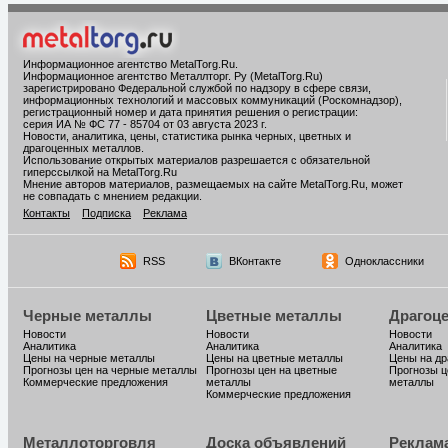
Информационное агентство MetalTorg.Ru
.
Информационное агентство Металлторг. Ру (MetalTorg.Ru)
зарегистрировано Федеральной службой по надзору в сфере связи,
информационных технологий и массовых коммуникаций (Роскомнадзор),
регистрационный номер и дата принятия решения о регистрации:
серия ИА № ФС 77 - 85704 от 03 августа 2023 г.
Новости, аналитика, цены, статистика рынка черных, цветных и
драгоценных металлов.
Использование открытых материалов разрешается с обязательной
гиперссылкой на MetalTorg.Ru
Мнение авторов материалов, размещаемых на сайте MetalTorg.Ru, может
не совпадать с мнением редакции.
Контакты
Подписка
Реклама
RSS
ВКонтакте
Одноклассники
Черные металлы
Цветные металлы
Драгоц
Новости
Новости
Новости
Аналитика
Аналитика
Аналитика
Цены на черные металлы
Цены на цветные металлы
Цены на д
Прогнозы цен на черные металлы
Прогнозы цен на цветные
Прогнозы ц
Коммерческие предложения
металлы
металлы
Коммерческие предложения
Металлоторговля
Доска объявлений
Реклам