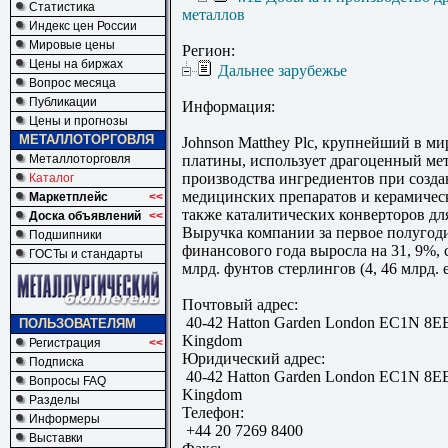
Статистика
металлов
Индекс цен России
Мировые цены
Регион:
Цены на биржах
Дальнее зарубежье
Вопрос месяца
Публикации
Информация:
Цены и прогнозы
МЕТАЛЛОТОРГОВЛЯ
Johnson Matthey Plc, крупнейший в м
Металлоторговля
платины, использует драгоценный мет
производства ингредиентов при созд
Каталог
медицинских препаратов и керамичес
Маркетплейс
<<
также каталитических конверторов дл
Доска объявлений
<<
Выручка компании за первое полугод
Подшипники
финансового года выросла на 31, 9%, с
ГОСТы и стандарты
млрд. фунтов стерлингов (4, 46 млрд. 
Почтовый адрес:
40-42 Hatton Garden London EC1N 8EE
ПОЛЬЗОВАТЕЛЯМ
Kingdom
Регистрация
<<
Юридический адрес:
Подписка
40-42 Hatton Garden London EC1N 8EE
Вопросы FAQ
Kingdom
Разделы
Телефон:
Информеры
+44 20 7269 8400
Выставки