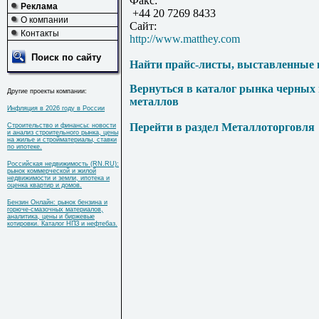
Факс:
Реклама
+44 20 7269 8433
О компании
Сайт:
Контакты
http://www.matthey.com
Поиск по сайту
Найти прайс-листы, выставленные 
Вернуться в каталог рынка черных
Другие проекты компании:
металлов
Инфляция в 2026 году в России
Перейти в раздел Металлоторговля
Строительство и финансы: новости
и анализ строительного рынка, цены
на жилье и стройматериалы, ставки
по ипотеке.
Российская недвижимость (RN.RU):
рынок коммерческой и жилой
недвижимости и земли, ипотека и
оценка квартир и домов.
Бензин Онлайн: рынок бензина и
горюче-смазочных материалов,
аналитика, цены и биржевые
котировки. Каталог НПЗ и нефтебаз.