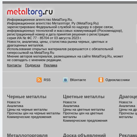
Информационное агентство MetalTorg.Ru
.
Информационное агентство Металлторг. Ру (MetalTorg.Ru)
зарегистрировано Федеральной службой по надзору в сфере связи,
информационных технологий и массовых коммуникаций (Роскомнадзор),
регистрационный номер и дата принятия решения о регистрации:
серия ИА № ФС 77 - 85704 от 03 августа 2023 г.
Новости, аналитика, цены, статистика рынка черных, цветных и
драгоценных металлов.
Использование открытых материалов разрешается с обязательной
гиперссылкой на MetalTorg.Ru
Мнение авторов материалов, размещаемых на сайте MetalTorg.Ru, может
не совпадать с мнением редакции.
Контакты
Подписка
Реклама
RSS
ВКонтакте
Одноклассники
Черные металлы
Цветные металлы
Драгоц
Новости
Новости
Новости
Аналитика
Аналитика
Аналитика
Цены на черные металлы
Цены на цветные металлы
Цены на д
Прогнозы цен на черные металлы
Прогнозы цен на цветные
Прогнозы ц
Коммерческие предложения
металлы
металлы
Коммерческие предложения
Металлоторговля
Доска объявлений
Реклам