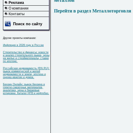
металлов
Реклама
О компании
Перейти в раздел Металлоторговля
Контакты
Поиск по сайту
Другие проекты компании:
Инфляция в 2026 году в России
Строительство и финансы: новости
и анализ строительного рынка, цены
на жилье и стройматериалы, ставки
по ипотеке.
Российская недвижимость (RN.RU):
рынок коммерческой и жилой
недвижимости и земли, ипотека и
оценка квартир и домов.
Бензин Онлайн: рынок бензина и
горюче-смазочных материалов,
аналитика, цены и биржевые
котировки. Каталог НПЗ и нефтебаз.