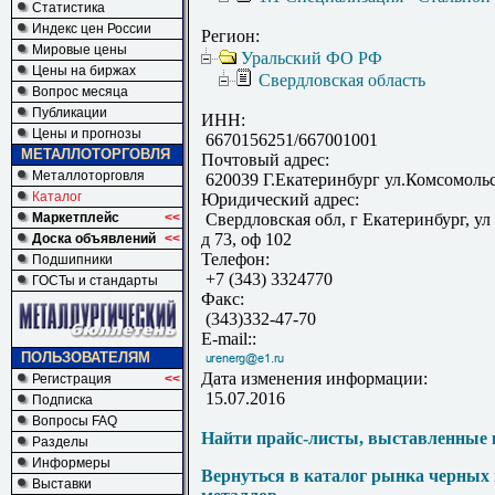
Статистика
Индекс цен России
Регион:
Мировые цены
Уральский ФО РФ
Цены на биржах
Свердловская область
Вопрос месяца
Публикации
ИНН:
Цены и прогнозы
6670156251/667001001
МЕТАЛЛОТОРГОВЛЯ
Почтовый адрес:
Металлоторговля
620039 Г.Екатеринбург ул.Комсомольс
Каталог
Юридический адрес:
Маркетплейс
<<
Свердловская обл, г Екатеринбург, ул
д 73, оф 102
Доска объявлений
<<
Телефон:
Подшипники
+7 (343) 3324770
ГОСТы и стандарты
Факс:
(343)332-47-70
E-mail::
ПОЛЬЗОВАТЕЛЯМ
Дата изменения информации:
Регистрация
<<
15.07.2016
Подписка
Вопросы FAQ
Найти прайс-листы, выставленные 
Разделы
Информеры
Вернуться в каталог рынка черных
Выставки