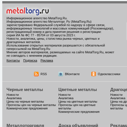
Информационное агентство MetalTorg.Ru
.
Информационное агентство Металлторг. Ру (MetalTorg.Ru)
зарегистрировано Федеральной службой по надзору в сфере связи,
информационных технологий и массовых коммуникаций (Роскомнадзор),
регистрационный номер и дата принятия решения о регистрации:
серия ИА № ФС 77 - 85704 от 03 августа 2023 г.
Новости, аналитика, цены, статистика рынка черных, цветных и
драгоценных металлов.
Использование открытых материалов разрешается с обязательной
гиперссылкой на MetalTorg.Ru
Мнение авторов материалов, размещаемых на сайте MetalTorg.Ru, может
не совпадать с мнением редакции.
Контакты
Подписка
Реклама
RSS
ВКонтакте
Одноклассники
Черные металлы
Цветные металлы
Драгоц
Новости
Новости
Новости
Аналитика
Аналитика
Аналитика
Цены на черные металлы
Цены на цветные металлы
Цены на д
Прогнозы цен на черные металлы
Прогнозы цен на цветные
Прогнозы ц
Коммерческие предложения
металлы
металлы
Коммерческие предложения
Металлоторговля
Доска объявлений
Реклам