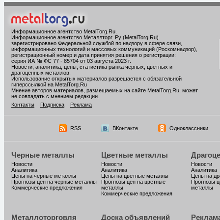
Информационное агентство MetalTorg.Ru
.
Информационное агентство Металлторг. Ру (MetalTorg.Ru)
зарегистрировано Федеральной службой по надзору в сфере связи,
информационных технологий и массовых коммуникаций (Роскомнадзор),
регистрационный номер и дата принятия решения о регистрации:
серия ИА № ФС 77 - 85704 от 03 августа 2023 г.
Новости, аналитика, цены, статистика рынка черных, цветных и
драгоценных металлов.
Использование открытых материалов разрешается с обязательной
гиперссылкой на MetalTorg.Ru
Мнение авторов материалов, размещаемых на сайте MetalTorg.Ru, может
не совпадать с мнением редакции.
Контакты
Подписка
Реклама
RSS
ВКонтакте
Одноклассники
Черные металлы
Цветные металлы
Драгоц
Новости
Новости
Новости
Аналитика
Аналитика
Аналитика
Цены на черные металлы
Цены на цветные металлы
Цены на д
Прогнозы цен на черные металлы
Прогнозы цен на цветные
Прогнозы ц
Коммерческие предложения
металлы
металлы
Коммерческие предложения
Металлоторговля
Доска объявлений
Реклам