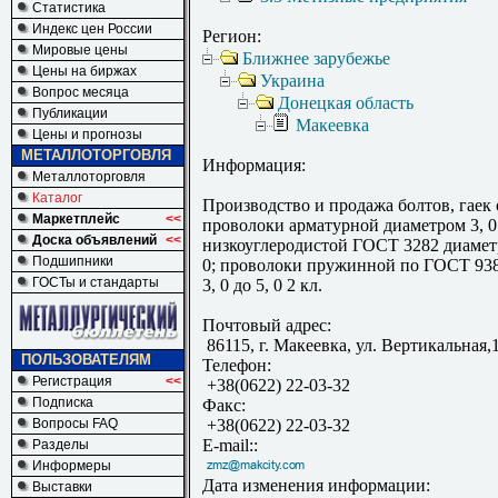
Статистика
Индекс цен России
Регион:
Мировые цены
Ближнее зарубежье
Цены на биржах
Украина
Вопрос месяца
Донецкая область
Публикации
Макеевка
Цены и прогнозы
МЕТАЛЛОТОРГОВЛЯ
Информация:
Металлоторговля
Каталог
Производство и продажа болтов, гаек
Маркетплейс
<<
проволоки арматурной диаметром 3, 0
Доска объявлений
<<
низкоуглеродистой ГОСТ 3282 диаметро
Подшипники
0; проволоки пружинной по ГОСТ 938
ГОСТы и стандарты
3, 0 до 5, 0 2 кл.
Почтовый адрес:
86115, г. Макеевка, ул. Вертикальная,
ПОЛЬЗОВАТЕЛЯМ
Телефон:
Регистрация
<<
+38(0622) 22-03-32
Подписка
Факс:
Вопросы FAQ
+38(0622) 22-03-32
E-mail::
Разделы
Информеры
Дата изменения информации:
Выставки