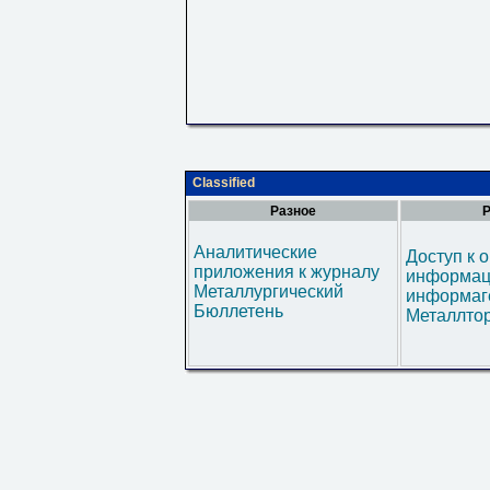
Classified
Разное
Р
Аналитические
Доступ к 
приложения к журналу
информац
Металлургический
информаг
Бюллетень
Металлтор