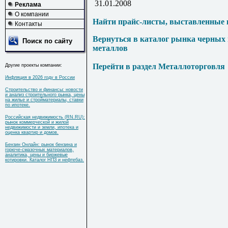
31.01.2008
Реклама
О компании
Найти прайс-листы, выставленные 
Контакты
Вернуться в каталог рынка черных
Поиск по сайту
металлов
Перейти в раздел Металлоторговля
Другие проекты компании:
Инфляция в 2026 году в России
Строительство и финансы: новости
и анализ строительного рынка, цены
на жилье и стройматериалы, ставки
по ипотеке.
Российская недвижимость (RN.RU):
рынок коммерческой и жилой
недвижимости и земли, ипотека и
оценка квартир и домов.
Бензин Онлайн: рынок бензина и
горюче-смазочных материалов,
аналитика, цены и биржевые
котировки. Каталог НПЗ и нефтебаз.