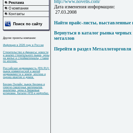
http://www.novelis.com/
Реклама
Дата изменения информации:
О компании
27.03.2008
Контакты
Найти прайс-листы, выставленные 
Поиск по сайту
Вернуться в каталог рынка черных
металлов
Другие проекты компании:
Инфляция в 2026 году в России
Перейти в раздел Металлоторговля
Строительство и финансы: новости
и анализ строительного рынка, цены
на жилье и стройматериалы, ставки
по ипотеке.
Российская недвижимость (RN.RU):
рынок коммерческой и жилой
недвижимости и земли, ипотека и
оценка квартир и домов.
Бензин Онлайн: рынок бензина и
горюче-смазочных материалов,
аналитика, цены и биржевые
котировки. Каталог НПЗ и нефтебаз.