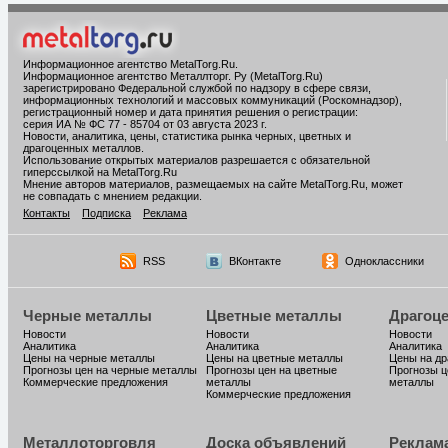
Информационное агентство MetalTorg.Ru
.
Информационное агентство Металлторг. Ру (MetalTorg.Ru)
зарегистрировано Федеральной службой по надзору в сфере связи,
информационных технологий и массовых коммуникаций (Роскомнадзор),
регистрационный номер и дата принятия решения о регистрации:
серия ИА № ФС 77 - 85704 от 03 августа 2023 г.
Новости, аналитика, цены, статистика рынка черных, цветных и
драгоценных металлов.
Использование открытых материалов разрешается с обязательной
гиперссылкой на MetalTorg.Ru
Мнение авторов материалов, размещаемых на сайте MetalTorg.Ru, может
не совпадать с мнением редакции.
Контакты
Подписка
Реклама
RSS
ВКонтакте
Одноклассники
Черные металлы
Цветные металлы
Драгоц
Новости
Новости
Новости
Аналитика
Аналитика
Аналитика
Цены на черные металлы
Цены на цветные металлы
Цены на д
Прогнозы цен на черные металлы
Прогнозы цен на цветные
Прогнозы ц
Коммерческие предложения
металлы
металлы
Коммерческие предложения
Металлоторговля
Доска объявлений
Реклам