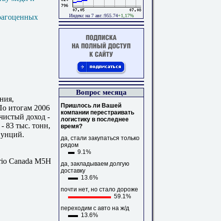
Индекс на 7 авг.:955.74
+1,17%
драгоценных
Вопрос месяца
ния,
Пришлось ли Вашей
По итогам 2006
компании перестраивать
 чистый доход -
логистику в последнее
- 83 тыс. тонн,
время?
. унций.
да, стали закупаться только
рядом
9.1%
ario Canada M5H
да, закладываем долгую
доставку
13.6%
почти нет, но стало дороже
59.1%
переходим с авто на ж/д
13.6%