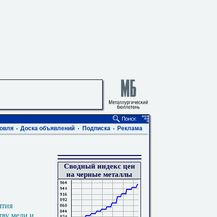
овля
Доска объявлений
Подписка
Реклама
Сводный индекс цен
на черные металлы
ятия
тву меди и