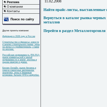
11.02.2008
Реклама
О компании
Найти прайс-листы, выставленные 
Контакты
Вернуться в каталог рынка черных
Поиск по сайту
металлов
Перейти в раздел Металлоторговля
Другие проекты компании:
Инфляция в 2026 году в России
Строительство и финансы: новости
и анализ строительного рынка, цены
на жилье и стройматериалы, ставки
по ипотеке.
Российская недвижимость (RN.RU):
рынок коммерческой и жилой
недвижимости и земли, ипотека и
оценка квартир и домов.
Бензин Онлайн: рынок бензина и
горюче-смазочных материалов,
аналитика, цены и биржевые
котировки. Каталог НПЗ и нефтебаз.