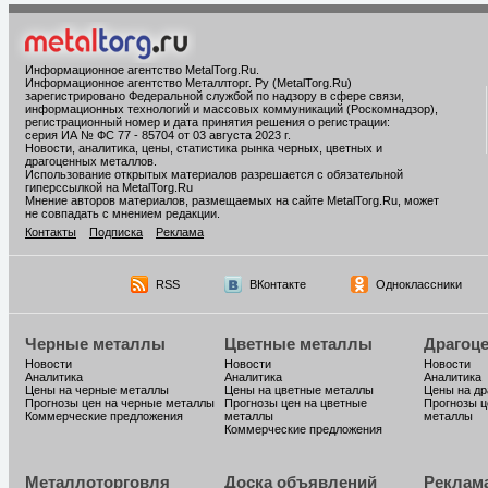
Информационное агентство MetalTorg.Ru
.
Информационное агентство Металлторг. Ру (MetalTorg.Ru)
зарегистрировано Федеральной службой по надзору в сфере связи,
информационных технологий и массовых коммуникаций (Роскомнадзор),
регистрационный номер и дата принятия решения о регистрации:
серия ИА № ФС 77 - 85704 от 03 августа 2023 г.
Новости, аналитика, цены, статистика рынка черных, цветных и
драгоценных металлов.
Использование открытых материалов разрешается с обязательной
гиперссылкой на MetalTorg.Ru
Мнение авторов материалов, размещаемых на сайте MetalTorg.Ru, может
не совпадать с мнением редакции.
Контакты
Подписка
Реклама
RSS
ВКонтакте
Одноклассники
Черные металлы
Цветные металлы
Драгоц
Новости
Новости
Новости
Аналитика
Аналитика
Аналитика
Цены на черные металлы
Цены на цветные металлы
Цены на д
Прогнозы цен на черные металлы
Прогнозы цен на цветные
Прогнозы ц
Коммерческие предложения
металлы
металлы
Коммерческие предложения
Металлоторговля
Доска объявлений
Реклам