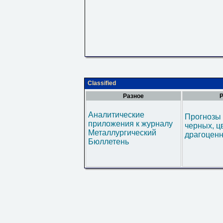
Classified
Разное
Р
Аналитические
Прогнозы 
приложения к журналу
черных, ц
Металлургический
драгоценн
Бюллетень