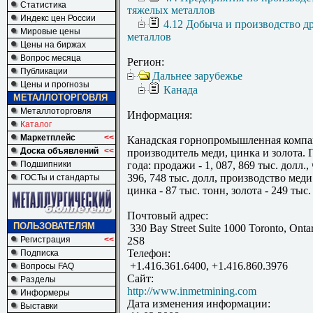
Статистика
тяжелых металлов
Индекс цен России
4.12 Добыча и производство 
Мировые цены
металлов
Цены на биржах
Вопрос месяца
Регион:
Публикации
Дальнее зарубежье
Цены и прогнозы
Канада
МЕТАЛЛОТОРГОВЛЯ
Металлоторговля
Информация:
Каталог
Маркетплейс
<<
Канадская горнопромышленная компа
Доска объявлений
<<
производитель меди, цинка и золота. 
Подшипники
года: продажи - 1, 087, 869 тыс. долл.,
396, 748 тыс. долл, производство меди 
ГОСТы и стандарты
цинка - 87 тыс. тонн, золота - 249 тыс
Почтовый адрес:
ПОЛЬЗОВАТЕЛЯМ
330 Bay Street Suite 1000 Toronto, Ont
Регистрация
<<
2S8
Телефон:
Подписка
+1.416.361.6400, +1.416.860.3976
Вопросы FAQ
Сайт:
Разделы
http://www.inmetmining.com
Информеры
Дата изменения информации:
Выставки