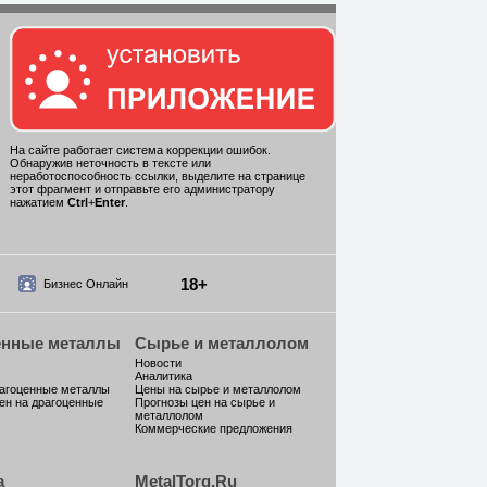
На сайте работает система коррекции ошибок.
Обнаружив неточность в тексте или
неработоспособность ссылки, выделите на странице
этот фрагмент и отправьте его администратору
нажатием
Ctrl
+
Enter
.
18+
Бизнес Онлайн
енные металлы
Сырье и металлолом
Новости
Аналитика
рагоценные металлы
Цены на сырье и металлолом
ен на драгоценные
Прогнозы цен на сырье и
металлолом
Коммерческие предложения
а
MetalTorg.Ru