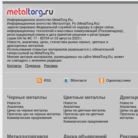
Информационное агентство MetalTorg.Ru
.
Информационное агентство Металлторг. Ру (MetalTorg.Ru)
зарегистрировано Федеральной службой по надзору в сфере связи,
информационных технологий и массовых коммуникаций (Роскомнадзор),
регистрационный номер и дата принятия решения о регистрации:
серия ИА № ФС 77 - 85704 от 03 августа 2023 г.
Новости, аналитика, цены, статистика рынка черных, цветных и
драгоценных металлов.
Использование открытых материалов разрешается с обязательной
гиперссылкой на MetalTorg.Ru
Мнение авторов материалов, размещаемых на сайте MetalTorg.Ru, может
не совпадать с мнением редакции.
Контакты
Подписка
Реклама
RSS
ВКонтакте
Одноклассники
Черные металлы
Цветные металлы
Драгоц
Новости
Новости
Новости
Аналитика
Аналитика
Аналитика
Цены на черные металлы
Цены на цветные металлы
Цены на д
Прогнозы цен на черные металлы
Прогнозы цен на цветные
Прогнозы ц
Коммерческие предложения
металлы
металлы
Коммерческие предложения
Металлоторговля
Доска объявлений
Реклам