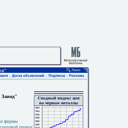
од"
овля
Доска объявлений
Подписка
Реклама
 Завод"
Сводный индекс цен
на черные металлы
 и фирмы
 сортовой прокат