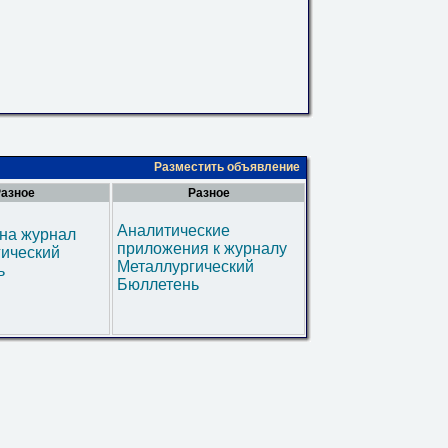
Разместить объявление
азное
Разное
Аналитические
на журнал
приложения к журналу
гический
Металлургический
ь
Бюллетень