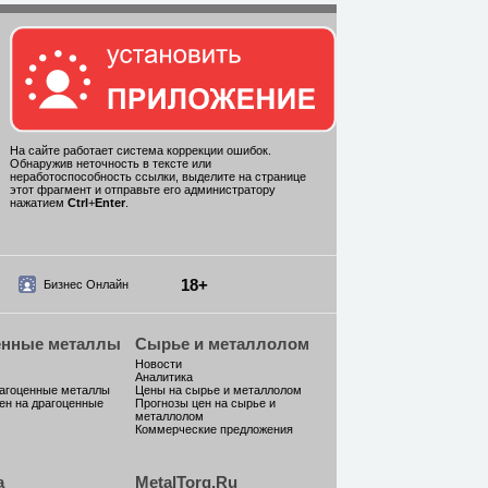
На сайте работает система коррекции ошибок.
Обнаружив неточность в тексте или
неработоспособность ссылки, выделите на странице
этот фрагмент и отправьте его администратору
нажатием
Ctrl
+
Enter
.
18+
Бизнес Онлайн
енные металлы
Сырье и металлолом
Новости
Аналитика
рагоценные металлы
Цены на сырье и металлолом
ен на драгоценные
Прогнозы цен на сырье и
металлолом
Коммерческие предложения
а
MetalTorg.Ru