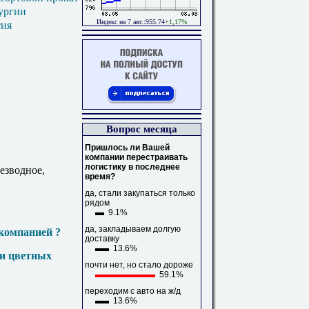
ургии
Индекс на 7 авг.:955.74
+1,17%
тия
Вопрос месяца
Пришлось ли Вашей
компании перестраивать
логистику в последнее
Безводное,
время?
да, стали закупаться только
рядом
9.1%
да, закладываем долгую
компанией ?
доставку
13.6%
 и цветных
почти нет, но стало дороже
59.1%
переходим с авто на ж/д
13.6%