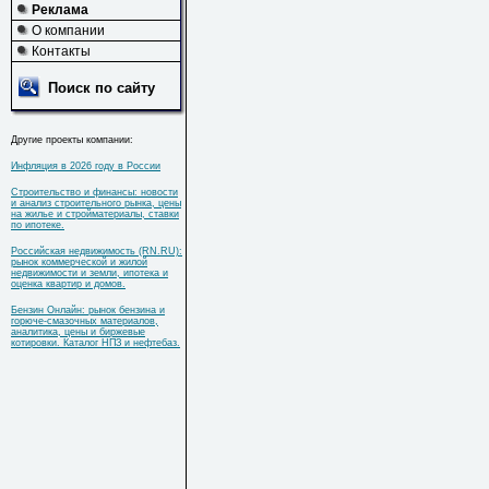
Реклама
О компании
Контакты
Поиск по сайту
Другие проекты компании:
Инфляция в 2026 году в России
Строительство и финансы: новости
и анализ строительного рынка, цены
на жилье и стройматериалы, ставки
по ипотеке.
Российская недвижимость (RN.RU):
рынок коммерческой и жилой
недвижимости и земли, ипотека и
оценка квартир и домов.
Бензин Онлайн: рынок бензина и
горюче-смазочных материалов,
аналитика, цены и биржевые
котировки. Каталог НПЗ и нефтебаз.