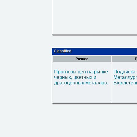
Classified
Разное
Р
Прогнозы цен на рынке
Подписка 
черных, цветных и
Металлур
драгоценных металлов.
Бюллетен