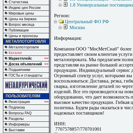
Статистика
1.8 Универсальные поставщик
Индекс цен России
Мировые цены
Регион:
Цены на биржах
Центральный ФО РФ
Вопрос месяца
Москва
Публикации
Цены и прогнозы
Информация:
МЕТАЛЛОТОРГОВЛЯ
Металлоторговля
Компания ООО "МосМетСнаб" более 
Каталог
предоставляет своим клиентам услуги
Маркетплейс
<<
металлопроката. Мы предлагаем полн
Доска объявлений
<<
представляя на рынке большой ассорт
Подшипники
продукции. Индивидуальный сервис д
Огромный спектр услуг, которыми вы
ГОСТы и стандарты
воспользоваться: Доставка, резка, гибк
сварка, изготовление деталей по черт
изделий. Все это производится на но
ПОЛЬЗОВАТЕЛЯМ
оборудовании, что дает возможность 
Регистрация
<<
высокое качество продукции. Гибкая 
политика. Будем рады оказаться в чис
Подписка
надежных поставщиков!
Вопросы FAQ
Разделы
ИНН:
Информеры
7707578857/770701001
Выставки