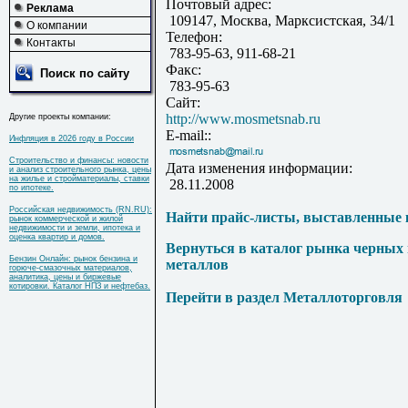
Почтовый адрес:
Реклама
109147, Москва, Марксистская, 34/1
О компании
Телефон:
Контакты
783-95-63, 911-68-21
Факс:
Поиск по сайту
783-95-63
Сайт:
http://www.mosmetsnab.ru
Другие проекты компании:
E-mail::
Инфляция в 2026 году в России
Строительство и финансы: новости
Дата изменения информации:
и анализ строительного рынка, цены
на жилье и стройматериалы, ставки
28.11.2008
по ипотеке.
Российская недвижимость (RN.RU):
Найти прайс-листы, выставленные 
рынок коммерческой и жилой
недвижимости и земли, ипотека и
оценка квартир и домов.
Вернуться в каталог рынка черных
Бензин Онлайн: рынок бензина и
металлов
горюче-смазочных материалов,
аналитика, цены и биржевые
котировки. Каталог НПЗ и нефтебаз.
Перейти в раздел Металлоторговля