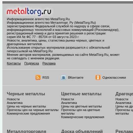
Информационное агентство MetalTorg.Ru
.
Информационное агентство Металлторг. Ру (MetalTorg.Ru)
зарегистрировано Федеральной службой по надзору в сфере связи,
информационных технологий и массовых коммуникаций (Роскомнадзор),
регистрационный номер и дата принятия решения о регистрации:
серия ИА № ФС 77 - 85704 от 03 августа 2023 г.
Новости, аналитика, цены, статистика рынка черных, цветных и
драгоценных металлов.
Использование открытых материалов разрешается с обязательной
гиперссылкой на MetalTorg.Ru
Мнение авторов материалов, размещаемых на сайте MetalTorg.Ru, может
не совпадать с мнением редакции.
Контакты
Подписка
Реклама
RSS
ВКонтакте
Одноклассники
Черные металлы
Цветные металлы
Драгоц
Новости
Новости
Новости
Аналитика
Аналитика
Аналитика
Цены на черные металлы
Цены на цветные металлы
Цены на д
Прогнозы цен на черные металлы
Прогнозы цен на цветные
Прогнозы ц
Коммерческие предложения
металлы
металлы
Коммерческие предложения
Металлоторговля
Доска объявлений
Реклам