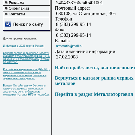
5404333766/540401001
Реклама
Почтовый адрес:
О компании
630108, ул.Станционная, 30а
Контакты
Телефон:
8 (383) 299-95-14
Поиск по сайту
Факс:
8 (383) 299-95-14
Другие проекты компании:
E-mail::
Инфляция в 2026 году в России
Дата изменения информации:
Строительство и финансы: новости
27.02.2008
и анализ строительного рынка, цены
на жилье и стройматериалы, ставки
по ипотеке.
Найти прайс-листы, выставленные 
Российская недвижимость (RN.RU):
рынок коммерческой и жилой
недвижимости и земли, ипотека и
Вернуться в каталог рынка черных
оценка квартир и домов.
металлов
Бензин Онлайн: рынок бензина и
горюче-смазочных материалов,
аналитика, цены и биржевые
Перейти в раздел Металлоторговля
котировки. Каталог НПЗ и нефтебаз.