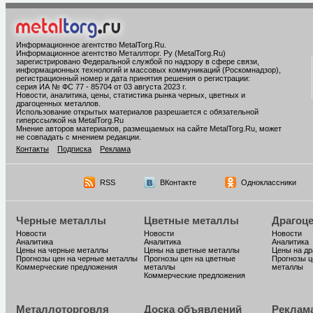
Информационное агентство MetalTorg.Ru
.
Информационное агентство Металлторг. Ру (MetalTorg.Ru)
зарегистрировано Федеральной службой по надзору в сфере связи,
информационных технологий и массовых коммуникаций (Роскомнадзор),
регистрационный номер и дата принятия решения о регистрации:
серия ИА № ФС 77 - 85704 от 03 августа 2023 г.
Новости, аналитика, цены, статистика рынка черных, цветных и
драгоценных металлов.
Использование открытых материалов разрешается с обязательной
гиперссылкой на MetalTorg.Ru
Мнение авторов материалов, размещаемых на сайте MetalTorg.Ru, может
не совпадать с мнением редакции.
Контакты
Подписка
Реклама
RSS
ВКонтакте
Одноклассники
Черные металлы
Цветные металлы
Драгоц
Новости
Новости
Новости
Аналитика
Аналитика
Аналитика
Цены на черные металлы
Цены на цветные металлы
Цены на д
Прогнозы цен на черные металлы
Прогнозы цен на цветные
Прогнозы ц
Коммерческие предложения
металлы
металлы
Коммерческие предложения
Металлоторговля
Доска объявлений
Реклам