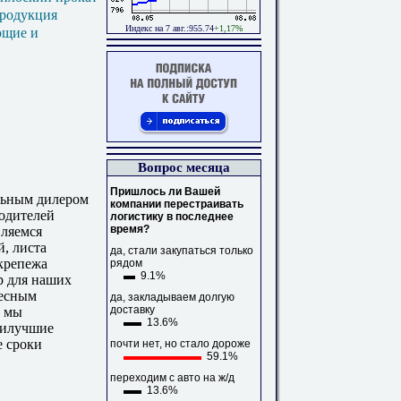
продукция
Индекс на 7 авг.:955.74
+1,17%
ющие и
Вопрос месяца
Пришлось ли Вашей
ьным дилером
компании перестраивать
одителей
логистику в последнее
время?
вляемся
, листа
да, стали закупаться только
крепежа
рядом
9.1%
 для наших
тесным
да, закладываем долгую
доставку
, мы
13.6%
аилучшие
е сроки
почти нет, но стало дороже
59.1%
переходим с авто на ж/д
13.6%