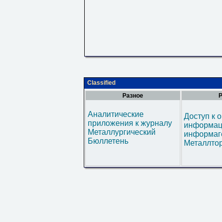
Classified
Разное
Р
Аналитические
Доступ к 
приложения к журналу
информац
Металлургический
информаг
Бюллетень
Металлтор