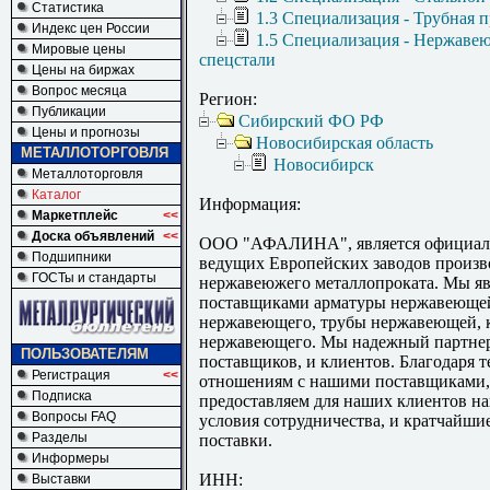
Статистика
1.3 Специализация - Трубная 
Индекс цен России
1.5 Специализация - Нержаве
Мировые цены
спецстали
Цены на биржах
Вопрос месяца
Регион:
Публикации
Сибирский ФО РФ
Цены и прогнозы
Новосибирская область
МЕТАЛЛОТОРГОВЛЯ
Новосибирск
Металлоторговля
Каталог
Информация:
Маркетплейс
<<
Доска объявлений
<<
ООО "АФАЛИНА", является официал
Подшипники
ведущих Европейских заводов произв
ГОСТы и стандарты
нержавеюжего металлопроката. Мы я
поставщиками арматуры нержавеющей
нержавеющего, трубы нержавеющей, 
нержавеющего. Мы надежный партнер
ПОЛЬЗОВАТЕЛЯМ
поставщиков, и клиентов. Благодаря 
Регистрация
<<
отношениям с нашими поставщиками
Подписка
предоставляем для наших клиентов н
Вопросы FAQ
условия сотрудничества, и кратчайши
Разделы
поставки.
Информеры
ИНН:
Выставки