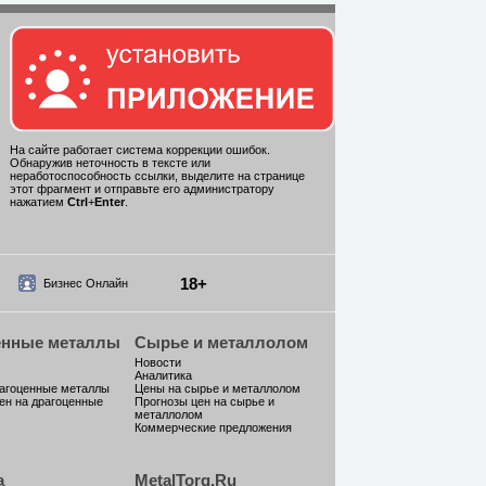
На сайте работает система коррекции ошибок.
Обнаружив неточность в тексте или
неработоспособность ссылки, выделите на странице
этот фрагмент и отправьте его администратору
нажатием
Ctrl
+
Enter
.
18+
Бизнес Онлайн
енные металлы
Сырье и металлолом
Новости
Аналитика
рагоценные металлы
Цены на сырье и металлолом
ен на драгоценные
Прогнозы цен на сырье и
металлолом
Коммерческие предложения
а
MetalTorg.Ru