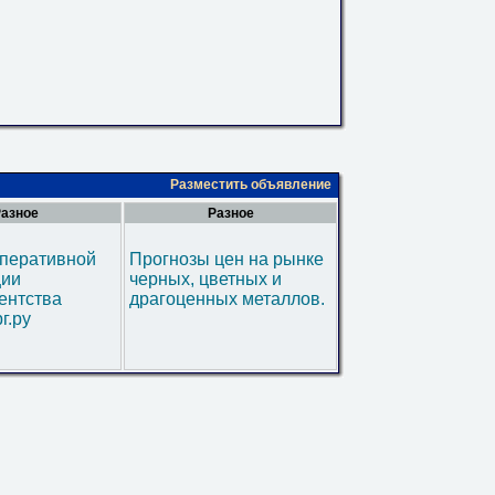
Разместить объявление
азное
Разное
оперативной
Прогнозы цен на рынке
ии
черных, цветных и
ентства
драгоценных металлов.
г.ру