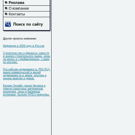
Реклама
О компании
Контакты
Поиск по сайту
Другие проекты компании:
Инфляция в 2026 году в России
Строительство и финансы: новости
и анализ строительного рынка, цены
на жилье и стройматериалы, ставки
по ипотеке.
Российская недвижимость (RN.RU):
рынок коммерческой и жилой
недвижимости и земли, ипотека и
оценка квартир и домов.
Бензин Онлайн: рынок бензина и
горюче-смазочных материалов,
аналитика, цены и биржевые
котировки. Каталог НПЗ и нефтебаз.