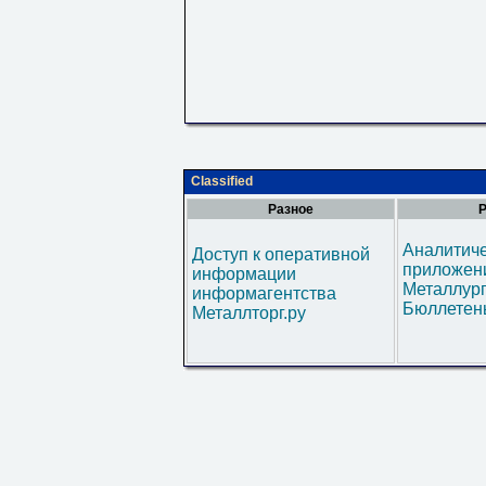
Classified
Разное
Р
Аналитич
Доступ к оперативной
приложени
информации
Металлур
информагентства
Бюллетен
Металлторг.ру