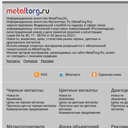
Информационное агентство MetalTorg.Ru
.
Информационное агентство Металлторг. Ру (MetalTorg.Ru)
зарегистрировано Федеральной службой по надзору в сфере связи,
информационных технологий и массовых коммуникаций (Роскомнадзор),
регистрационный номер и дата принятия решения о регистрации:
серия ИА № ФС 77 - 85704 от 03 августа 2023 г.
Новости, аналитика, цены, статистика рынка черных, цветных и
драгоценных металлов.
Использование открытых материалов разрешается с обязательной
гиперссылкой на MetalTorg.Ru
Мнение авторов материалов, размещаемых на сайте MetalTorg.Ru, может
не совпадать с мнением редакции.
Контакты
Подписка
Реклама
RSS
ВКонтакте
Одноклассники
Черные металлы
Цветные металлы
Драгоц
Новости
Новости
Новости
Аналитика
Аналитика
Аналитика
Цены на черные металлы
Цены на цветные металлы
Цены на д
Прогнозы цен на черные металлы
Прогнозы цен на цветные
Прогнозы ц
Коммерческие предложения
металлы
металлы
Коммерческие предложения
Металлоторговля
Доска объявлений
Реклам