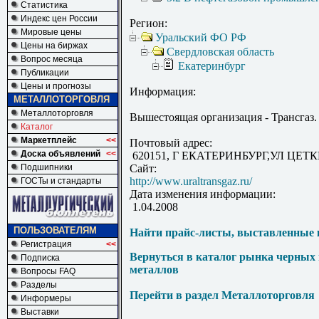
Статистика
Индекс цен России
Регион:
Мировые цены
Уральский ФО РФ
Цены на биржах
Свердловская область
Вопрос месяца
Екатеринбург
Публикации
Цены и прогнозы
Информация:
МЕТАЛЛОТОРГОВЛЯ
Металлоторговля
Вышестоящая организация - Трансгаз.
Каталог
Маркетплейс
<<
Почтовый адрес:
Доска объявлений
<<
620151, Г ЕКАТЕРИНБУРГ,УЛ ЦЕТК
Подшипники
Сайт:
http://www.uraltransgaz.ru/
ГОСТы и стандарты
Дата изменения информации:
1.04.2008
ПОЛЬЗОВАТЕЛЯМ
Найти прайс-листы, выставленные 
Регистрация
<<
Вернуться в каталог рынка черных
Подписка
металлов
Вопросы FAQ
Разделы
Перейти в раздел Металлоторговля
Информеры
Выставки