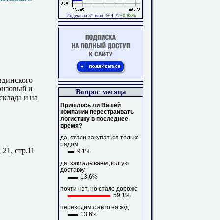
Индекс на 31 июл.:944.72
+0,88%
вдинского
онзовый и
Вопрос месяца
склада и на
Пришлось ли Вашей
компании перестраивать
логистику в последнее
время?
да, стали закупаться только
рядом
21, стр.11
9.1%
да, закладываем долгую
доставку
13.6%
почти нет, но стало дороже
59.1%
переходим с авто на ж/д
13.6%