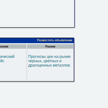
Разместить объявление
азное
Разное
гический
Прогнозы цен на рынке
ейс
черных, цветных и
драгоценных металлов.