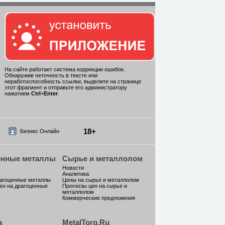
На сайте работает система коррекции ошибок.
Обнаружив неточность в тексте или
неработоспособность ссылки, выделите на странице
этот фрагмент и отправьте его администратору
нажатием
Ctrl
+
Enter
.
18+
Бизнес Онлайн
енные металлы
Сырье и металлолом
Новости
Аналитика
рагоценные металлы
Цены на сырье и металлолом
ен на драгоценные
Прогнозы цен на сырье и
металлолом
Коммерческие предложения
а
MetalTorg.Ru