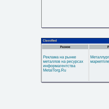
Classified
Разное
Р
Реклама на рынке
Металлур
металлов на ресурсах
маркетпл
информагентства
MetalTorg.Ru