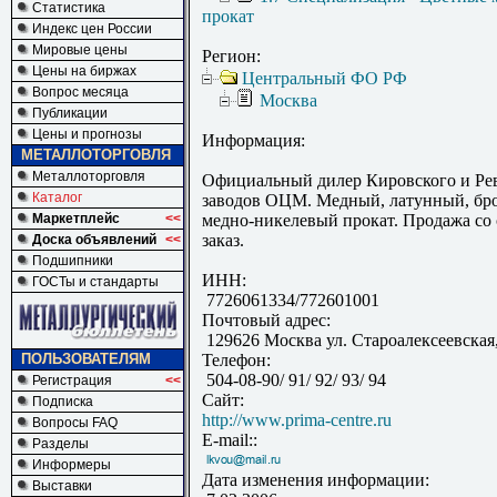
Статистика
прокат
Индекс цен России
Мировые цены
Регион:
Цены на биржах
Центральный ФО РФ
Вопрос месяца
Москва
Публикации
Цены и прогнозы
Информация:
МЕТАЛЛОТОРГОВЛЯ
Металлоторговля
Официальный дилер Кировского и Ре
Каталог
заводов ОЦМ. Медный, латунный, бр
Маркетплейс
<<
медно-никелевый прокат. Продажа со 
заказ.
Доска объявлений
<<
Подшипники
ИНН:
ГОСТы и стандарты
7726061334/772601001
Почтовый адрес:
129626 Москва ул. Староалексеевская, 
ПОЛЬЗОВАТЕЛЯМ
Телефон:
504-08-90/ 91/ 92/ 93/ 94
Регистрация
<<
Сайт:
Подписка
http://www.prima-centre.ru
Вопросы FAQ
E-mail::
Разделы
Информеры
Дата изменения информации:
Выставки