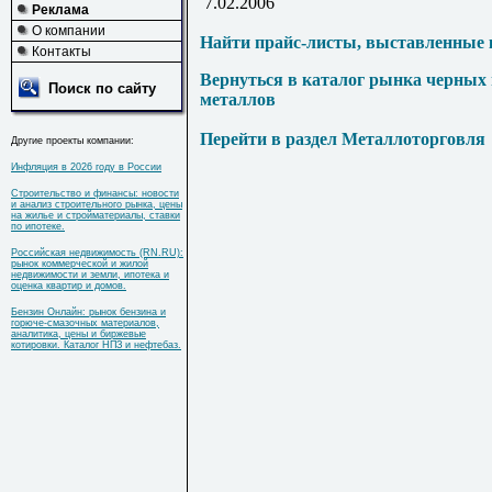
7.02.2006
Реклама
О компании
Найти прайс-листы, выставленные 
Контакты
Вернуться в каталог рынка черных
Поиск по сайту
металлов
Перейти в раздел Металлоторговля
Другие проекты компании:
Инфляция в 2026 году в России
Строительство и финансы: новости
и анализ строительного рынка, цены
на жилье и стройматериалы, ставки
по ипотеке.
Российская недвижимость (RN.RU):
рынок коммерческой и жилой
недвижимости и земли, ипотека и
оценка квартир и домов.
Бензин Онлайн: рынок бензина и
горюче-смазочных материалов,
аналитика, цены и биржевые
котировки. Каталог НПЗ и нефтебаз.