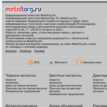
Информационное агентство MetalTorg.Ru
.
Информационное агентство Металлторг. Ру (MetalTorg.Ru)
зарегистрировано Федеральной службой по надзору в сфере связи,
информационных технологий и массовых коммуникаций (Роскомнадзор),
регистрационный номер и дата принятия решения о регистрации:
серия ИА № ФС 77 - 85704 от 03 августа 2023 г.
Новости, аналитика, цены, статистика рынка черных, цветных и
драгоценных металлов.
Использование открытых материалов разрешается с обязательной
гиперссылкой на MetalTorg.Ru
Мнение авторов материалов, размещаемых на сайте MetalTorg.Ru, может
не совпадать с мнением редакции.
Контакты
Подписка
Реклама
RSS
ВКонтакте
Одноклассники
Черные металлы
Цветные металлы
Драгоц
Новости
Новости
Новости
Аналитика
Аналитика
Аналитика
Цены на черные металлы
Цены на цветные металлы
Цены на д
Прогнозы цен на черные металлы
Прогнозы цен на цветные
Прогнозы ц
Коммерческие предложения
металлы
металлы
Коммерческие предложения
Металлоторговля
Доска объявлений
Реклам