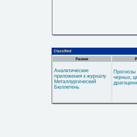
Classified
Разное
Р
Аналитические
Прогнозы 
приложения к журналу
черных, ц
Металлургический
драгоценн
Бюллетень