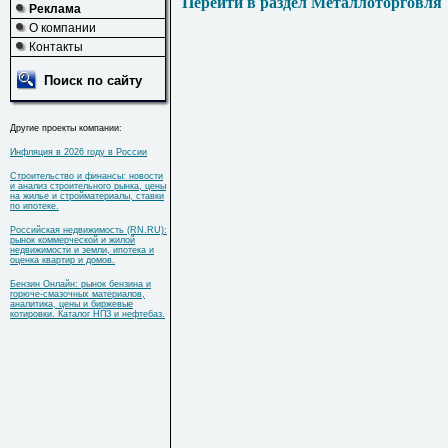
Перейти в раздел Металлоторговля
Реклама
О компании
Контакты
Поиск по сайту
Другие проекты компании:
Инфляция в 2026 году в России
Строительство и финансы: новости
и анализ строительного рынка, цены
на жилье и стройматериалы, ставки
по ипотеке.
Российская недвижимость (RN.RU):
рынок коммерческой и жилой
недвижимости и земли, ипотека и
оценка квартир и домов.
Бензин Онлайн: рынок бензина и
горюче-смазочных материалов,
аналитика, цены и биржевые
котировки. Каталог НПЗ и нефтебаз.