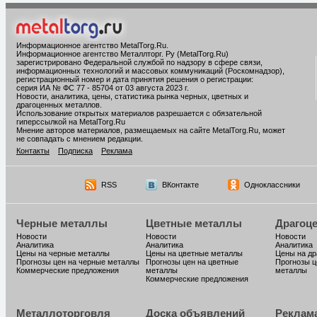
Информационное агентство MetalTorg.Ru
.
Информационное агентство Металлторг. Ру (MetalTorg.Ru)
зарегистрировано Федеральной службой по надзору в сфере связи,
информационных технологий и массовых коммуникаций (Роскомнадзор),
регистрационный номер и дата принятия решения о регистрации:
серия ИА № ФС 77 - 85704 от 03 августа 2023 г.
Новости, аналитика, цены, статистика рынка черных, цветных и
драгоценных металлов.
Использование открытых материалов разрешается с обязательной
гиперссылкой на MetalTorg.Ru
Мнение авторов материалов, размещаемых на сайте MetalTorg.Ru, может
не совпадать с мнением редакции.
Контакты
Подписка
Реклама
RSS
ВКонтакте
Одноклассники
Черные металлы
Цветные металлы
Драгоц
Новости
Новости
Новости
Аналитика
Аналитика
Аналитика
Цены на черные металлы
Цены на цветные металлы
Цены на д
Прогнозы цен на черные металлы
Прогнозы цен на цветные
Прогнозы ц
Коммерческие предложения
металлы
металлы
Коммерческие предложения
Металлоторговля
Доска объявлений
Реклам