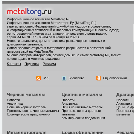
Информационное агентство MetalTorg.Ru
.
Информационное агентство Металлторг. Ру (MetalTorg.Ru)
зарегистрировано Федеральной службой по надзору в сфере связи,
информационных технологий и массовых коммуникаций (Роскомнадзор),
регистрационный номер и дата принятия решения о регистрации:
серия ИА № ФС 77 - 85704 от 03 августа 2023 г.
Новости, аналитика, цены, статистика рынка черных, цветных и
драгоценных металлов.
Использование открытых материалов разрешается с обязательной
гиперссылкой на MetalTorg.Ru
Мнение авторов материалов, размещаемых на сайте MetalTorg.Ru, может
не совпадать с мнением редакции.
Контакты
Подписка
Реклама
RSS
ВКонтакте
Одноклассники
Черные металлы
Цветные металлы
Драгоц
Новости
Новости
Новости
Аналитика
Аналитика
Аналитика
Цены на черные металлы
Цены на цветные металлы
Цены на д
Прогнозы цен на черные металлы
Прогнозы цен на цветные
Прогнозы ц
Коммерческие предложения
металлы
металлы
Коммерческие предложения
Металлоторговля
Доска объявлений
Реклам