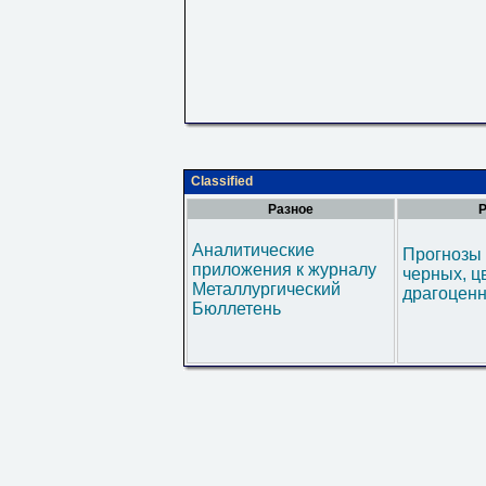
Classified
Разное
Р
Аналитические
Прогнозы 
приложения к журналу
черных, ц
Металлургический
драгоценн
Бюллетень