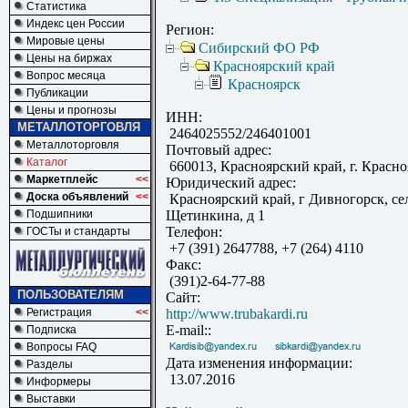
Статистика
Индекс цен России
Регион:
Мировые цены
Сибирский ФО РФ
Цены на биржах
Красноярский край
Вопрос месяца
Красноярск
Публикации
Цены и прогнозы
ИНН:
МЕТАЛЛОТОРГОВЛЯ
2464025552/246401001
Металлоторговля
Почтовый адрес:
Каталог
660013, Красноярский край, г. Красноя
Маркетплейс
<<
Юридический адрес:
Доска объявлений
<<
Красноярский край, г Дивногорск, се
Подшипники
Щетинкина, д 1
Телефон:
ГОСТы и стандарты
+7 (391) 2647788, +7 (264) 4110
Факс:
(391)2-64-77-88
ПОЛЬЗОВАТЕЛЯМ
Сайт:
Регистрация
<<
http://www.trubakardi.ru
E-mail::
Подписка
Вопросы FAQ
Дата изменения информации:
Разделы
13.07.2016
Информеры
Выставки