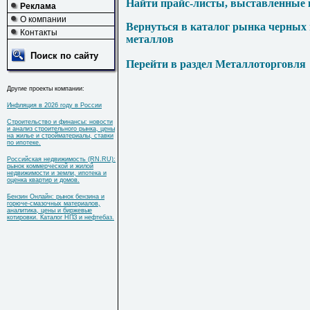
Найти прайс-листы, выставленные 
Реклама
О компании
Вернуться в каталог рынка черных
Контакты
металлов
Поиск по сайту
Перейти в раздел Металлоторговля
Другие проекты компании:
Инфляция в 2026 году в России
Строительство и финансы: новости
и анализ строительного рынка, цены
на жилье и стройматериалы, ставки
по ипотеке.
Российская недвижимость (RN.RU):
рынок коммерческой и жилой
недвижимости и земли, ипотека и
оценка квартир и домов.
Бензин Онлайн: рынок бензина и
горюче-смазочных материалов,
аналитика, цены и биржевые
котировки. Каталог НПЗ и нефтебаз.