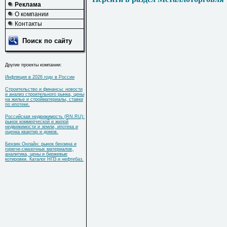
Реклама
О компании
Контакты
Поиск по сайту
Другие проекты компании:
Инфляция в 2026 году в России
Строительство и финансы: новости
и анализ строительного рынка, цены
на жилье и стройматериалы, ставки
по ипотеке.
Российская недвижимость (RN.RU):
рынок коммерческой и жилой
недвижимости и земли, ипотека и
оценка квартир и домов.
Бензин Онлайн: рынок бензина и
горюче-смазочных материалов,
аналитика, цены и биржевые
котировки. Каталог НПЗ и нефтебаз.