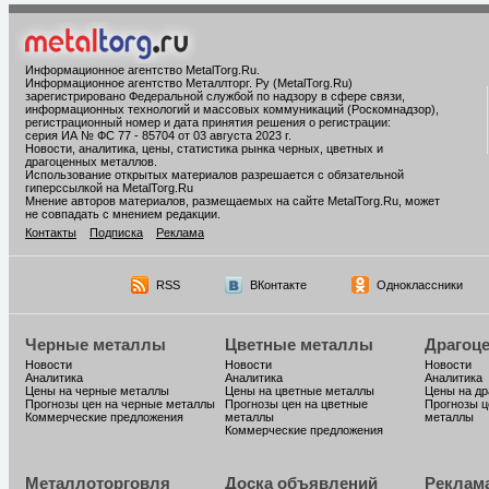
Информационное агентство MetalTorg.Ru
.
Информационное агентство Металлторг. Ру (MetalTorg.Ru)
зарегистрировано Федеральной службой по надзору в сфере связи,
информационных технологий и массовых коммуникаций (Роскомнадзор),
регистрационный номер и дата принятия решения о регистрации:
серия ИА № ФС 77 - 85704 от 03 августа 2023 г.
Новости, аналитика, цены, статистика рынка черных, цветных и
драгоценных металлов.
Использование открытых материалов разрешается с обязательной
гиперссылкой на MetalTorg.Ru
Мнение авторов материалов, размещаемых на сайте MetalTorg.Ru, может
не совпадать с мнением редакции.
Контакты
Подписка
Реклама
RSS
ВКонтакте
Одноклассники
Черные металлы
Цветные металлы
Драгоц
Новости
Новости
Новости
Аналитика
Аналитика
Аналитика
Цены на черные металлы
Цены на цветные металлы
Цены на д
Прогнозы цен на черные металлы
Прогнозы цен на цветные
Прогнозы ц
Коммерческие предложения
металлы
металлы
Коммерческие предложения
Металлоторговля
Доска объявлений
Реклам