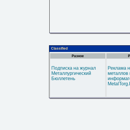
Classified
Разное
Р
Подписка на журнал
Реклама н
Металлургический
металлов 
Бюллетень
информаг
MetalTorg