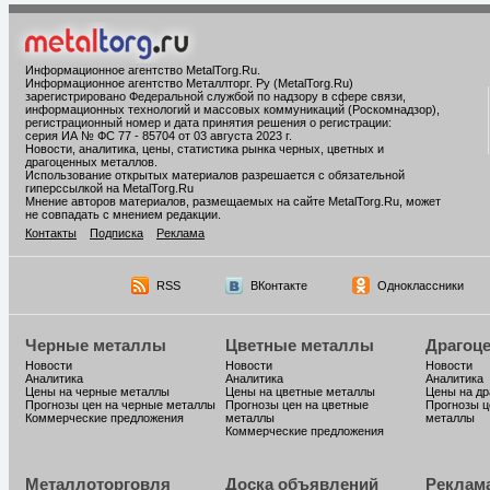
Информационное агентство MetalTorg.Ru
.
Информационное агентство Металлторг. Ру (MetalTorg.Ru)
зарегистрировано Федеральной службой по надзору в сфере связи,
информационных технологий и массовых коммуникаций (Роскомнадзор),
регистрационный номер и дата принятия решения о регистрации:
серия ИА № ФС 77 - 85704 от 03 августа 2023 г.
Новости, аналитика, цены, статистика рынка черных, цветных и
драгоценных металлов.
Использование открытых материалов разрешается с обязательной
гиперссылкой на MetalTorg.Ru
Мнение авторов материалов, размещаемых на сайте MetalTorg.Ru, может
не совпадать с мнением редакции.
Контакты
Подписка
Реклама
RSS
ВКонтакте
Одноклассники
Черные металлы
Цветные металлы
Драгоц
Новости
Новости
Новости
Аналитика
Аналитика
Аналитика
Цены на черные металлы
Цены на цветные металлы
Цены на д
Прогнозы цен на черные металлы
Прогнозы цен на цветные
Прогнозы ц
Коммерческие предложения
металлы
металлы
Коммерческие предложения
Металлоторговля
Доска объявлений
Реклам