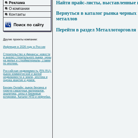
Найти прайс-листы, выставленные 
Реклама
О компании
Вернуться в каталог рынка черных
Контакты
металлов
Поиск по сайту
Перейти в раздел Металлоторговля
Другие проекты компании:
Инфляция в 2026 году в России
Строительство и финансы: новости
и анализ строительного рынка, цены
на жилье и стройматериалы, ставки
по ипотеке.
Российская недвижимость (RN.RU):
рынок коммерческой и жилой
недвижимости и земли, ипотека и
оценка квартир и домов.
Бензин Онлайн: рынок бензина и
горюче-смазочных материалов,
аналитика, цены и биржевые
котировки. Каталог НПЗ и нефтебаз.