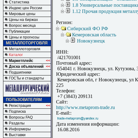
Статистика
1.8 Универсальные поставщик
Индекс цен России
1.12 Прочая продукция металл
Мировые цены
Цены на биржах
Регион:
Вопрос месяца
Сибирский ФО РФ
Публикации
Кемеровская область
Цены и прогнозы
Новокузнецк
МЕТАЛЛОТОРГОВЛЯ
Металлоторговля
ИНН:
Каталог
/421701001
Маркетплейс
<<
Почтовый адрес:
Доска объявлений
<<
654041 г. Новокузнецк, ул. Кутузова, 3
Подшипники
Юридический адрес:
ГОСТы и стандарты
Кемеровская обл, г Новокузнецк, ул Ку
225
Телефон:
+7 (3843) 209131
ПОЛЬЗОВАТЕЛЯМ
Сайт:
Регистрация
<<
http://www.metaprom-trade.ru
Подписка
E-mail::
Вопросы FAQ
Разделы
Дата изменения информации:
Информеры
16.08.2016
Выставки