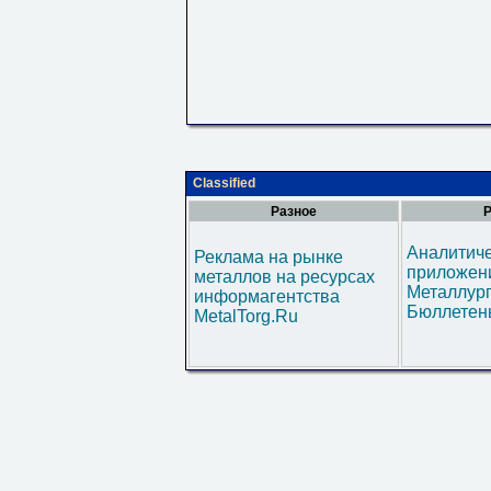
Classified
Разное
Р
Аналитич
Реклама на рынке
приложени
металлов на ресурсах
Металлур
информагентства
Бюллетен
MetalTorg.Ru