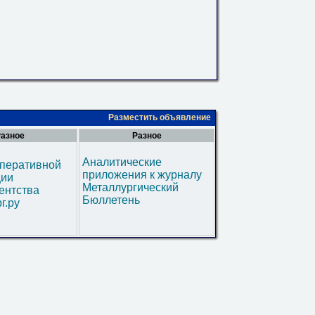
Разместить объявление
азное
Разное
Аналитические
оперативной
приложения к журналу
ии
Металлургический
ентства
Бюллетень
г.ру