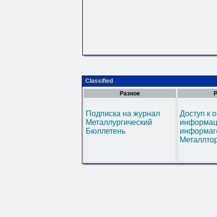
Classified
Разное
Р
Подписка на журнал
Доступ к 
Металлургический
информац
Бюллетень
информаг
Металлтор