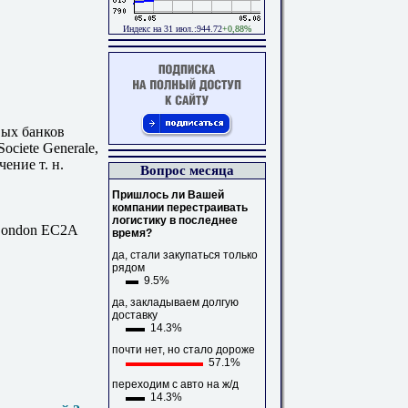
Индекс на 31 июл.:944.72
+0,88%
ых банков
ociete Generale,
чение т. н.
Вопрос месяца
Пришлось ли Вашей
компании перестраивать
логистику в последнее
 London EC2A
время?
да, стали закупаться только
рядом
9.5%
да, закладываем долгую
доставку
14.3%
почти нет, но стало дороже
57.1%
переходим с авто на ж/д
14.3%