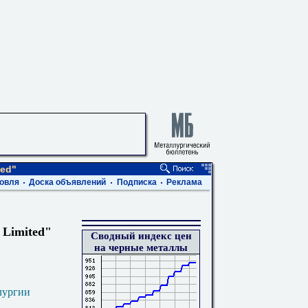
ted"
овля
Доска объявлений
Подписка
Реклама
 Limited"
Сводный индекс цен
на черные металлы
лургии