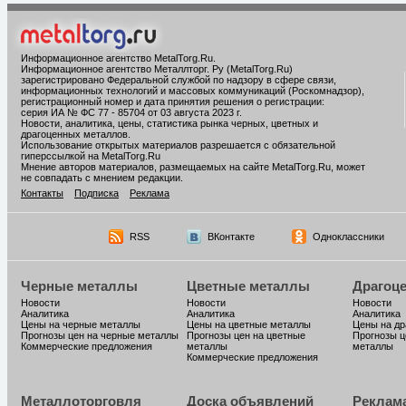
Информационное агентство MetalTorg.Ru
.
Информационное агентство Металлторг. Ру (MetalTorg.Ru)
зарегистрировано Федеральной службой по надзору в сфере связи,
информационных технологий и массовых коммуникаций (Роскомнадзор),
регистрационный номер и дата принятия решения о регистрации:
серия ИА № ФС 77 - 85704 от 03 августа 2023 г.
Новости, аналитика, цены, статистика рынка черных, цветных и
драгоценных металлов.
Использование открытых материалов разрешается с обязательной
гиперссылкой на MetalTorg.Ru
Мнение авторов материалов, размещаемых на сайте MetalTorg.Ru, может
не совпадать с мнением редакции.
Контакты
Подписка
Реклама
RSS
ВКонтакте
Одноклассники
Черные металлы
Цветные металлы
Драгоц
Новости
Новости
Новости
Аналитика
Аналитика
Аналитика
Цены на черные металлы
Цены на цветные металлы
Цены на д
Прогнозы цен на черные металлы
Прогнозы цен на цветные
Прогнозы ц
Коммерческие предложения
металлы
металлы
Коммерческие предложения
Металлоторговля
Доска объявлений
Реклам