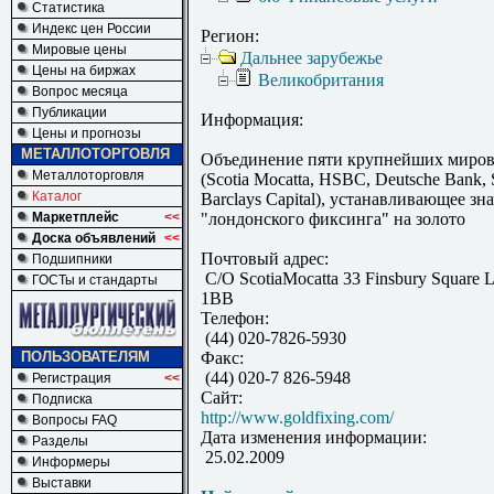
Статистика
Индекс цен России
Регион:
Мировые цены
Дальнее зарубежье
Цены на биржах
Великобритания
Вопрос месяца
Публикации
Информация:
Цены и прогнозы
МЕТАЛЛОТОРГОВЛЯ
Объединение пяти крупнейших миров
Металлоторговля
(Scotia Mocatta, HSBC, Deutsche Bank, S
Каталог
Barclays Capital), устанавливающее зна
Маркетплейс
<<
"лондонского фиксинга" на золото
Доска объявлений
<<
Почтовый адрес:
Подшипники
C/O ScotiaMocatta 33 Finsbury Square
ГОСТы и стандарты
1BB
Телефон:
(44) 020-7826-5930
ПОЛЬЗОВАТЕЛЯМ
Факс:
(44) 020-7 826-5948
Регистрация
<<
Сайт:
Подписка
http://www.goldfixing.com/
Вопросы FAQ
Дата изменения информации:
Разделы
25.02.2009
Информеры
Выставки