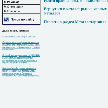
Найти прайс-листы, выставленные 
Реклама
О компании
Вернуться в каталог рынка черных
Контакты
металлов
Поиск по сайту
Перейти в раздел Металлоторговля
Другие проекты компании:
Инфляция в 2026 году в России
Строительство и финансы: новости
и анализ строительного рынка, цены
на жилье и стройматериалы, ставки
по ипотеке.
Российская недвижимость (RN.RU):
рынок коммерческой и жилой
недвижимости и земли, ипотека и
оценка квартир и домов.
Бензин Онлайн: рынок бензина и
горюче-смазочных материалов,
аналитика, цены и биржевые
котировки. Каталог НПЗ и нефтебаз.