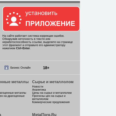
На сайте работает система коррекции ошибок.
Обнаружив неточность в тексте или
неработоспособность ссылки, выделите на странице
этот фрагмент и отправьте его администратору
нажатием
Ctrl
+
Enter
.
18+
Бизнес Онлайн
енные металлы
Сырье и металлолом
Новости
Аналитика
рагоценные металлы
Цены на сырье и металлолом
ен на драгоценные
Прогнозы цен на сырье и
металлолом
Коммерческие предложения
а
MetalTorg.Ru