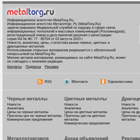
Информационное агентство MetalTorg.Ru
.
Информационное агентство Металлторг. Ру (MetalTorg.Ru)
зарегистрировано Федеральной службой по надзору в сфере связи,
информационных технологий и массовых коммуникаций (Роскомнадзор),
регистрационный номер и дата принятия решения о регистрации:
серия ИА № ФС 77 - 85704 от 03 августа 2023 г.
Новости, аналитика, цены, статистика рынка черных, цветных и
драгоценных металлов.
Использование открытых материалов разрешается с обязательной
гиперссылкой на MetalTorg.Ru
Мнение авторов материалов, размещаемых на сайте MetalTorg.Ru, может
не совпадать с мнением редакции.
Контакты
Подписка
Реклама
RSS
ВКонтакте
Одноклассники
Черные металлы
Цветные металлы
Драгоц
Новости
Новости
Новости
Аналитика
Аналитика
Аналитика
Цены на черные металлы
Цены на цветные металлы
Цены на д
Прогнозы цен на черные металлы
Прогнозы цен на цветные
Прогнозы ц
Коммерческие предложения
металлы
металлы
Коммерческие предложения
Металлоторговля
Доска объявлений
Реклам