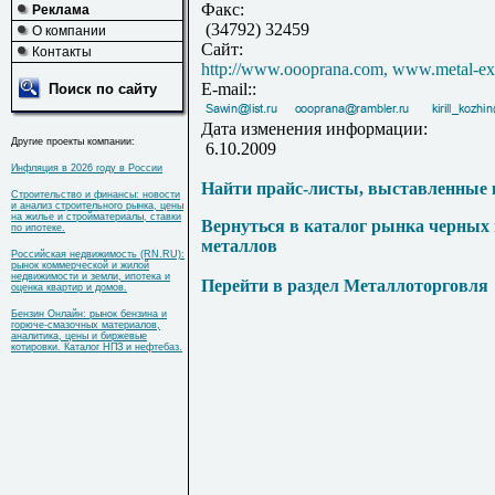
Факс:
Реклама
(34792) 32459
О компании
Сайт:
Контакты
http://www.oooprana.com, www.metal-exp
E-mail::
Поиск по сайту
Дата изменения информации:
Другие проекты компании:
6.10.2009
Инфляция в 2026 году в России
Найти прайс-листы, выставленные 
Строительство и финансы: новости
и анализ строительного рынка, цены
на жилье и стройматериалы, ставки
Вернуться в каталог рынка черных
по ипотеке.
металлов
Российская недвижимость (RN.RU):
рынок коммерческой и жилой
недвижимости и земли, ипотека и
Перейти в раздел Металлоторговля
оценка квартир и домов.
Бензин Онлайн: рынок бензина и
горюче-смазочных материалов,
аналитика, цены и биржевые
котировки. Каталог НПЗ и нефтебаз.