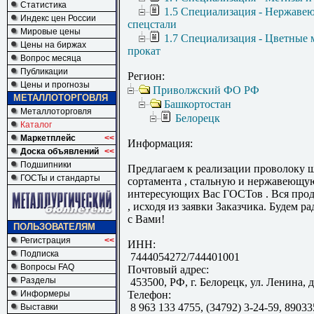
Статистика
1.5 Специализация - Нержаве
Индекс цен России
спецстали
Мировые цены
1.7 Специализация - Цветные 
Цены на биржах
прокат
Вопрос месяца
Публикации
Регион:
Цены и прогнозы
Приволжский ФО РФ
МЕТАЛЛОТОРГОВЛЯ
Башкортостан
Металлоторговля
Белорецк
Каталог
Маркетплейс
<<
Информация:
Доска объявлений
<<
Подшипники
Предлагаем к реализации проволоку 
ГОСТы и стандарты
сортамента , стальную и нержавеющу
интересующих Вас ГОСТов . Вся прод
, исходя из заявки Заказчика. Будем р
с Вами!
ПОЛЬЗОВАТЕЛЯМ
Регистрация
<<
ИНН:
Подписка
7444054272/744401001
Вопросы FAQ
Почтовый адрес:
Разделы
453500, РФ, г. Белорецк, ул. Ленина, д
Информеры
Телефон:
8 963 133 4755, (34792) 3-24-59, 8903
Выставки