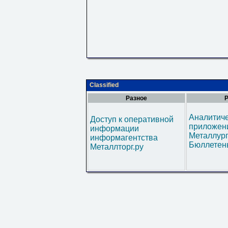
Classified
Разное
Р
Аналитич
Доступ к оперативной
приложени
информации
Металлур
информагентства
Бюллетен
Металлторг.ру