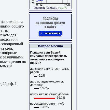
Индекс на 7 авг.:955.74
+1,17%
на оптовой и
елиями общего
льным,
пежом для
зводство и
ысокопрочный
Вопрос месяца
сталей,
стопорные
Пришлось ли Вашей
компании перестраивать
 с различными
логистику в последнее
ные изделия по
время?
льных и
да, стали закупаться только
рядом
9.1%
да, закладываем долгую
.22, оф. 1
доставку
13.6%
почти нет, но стало дороже
59.1%
переходим с авто на ж/д
13.6%