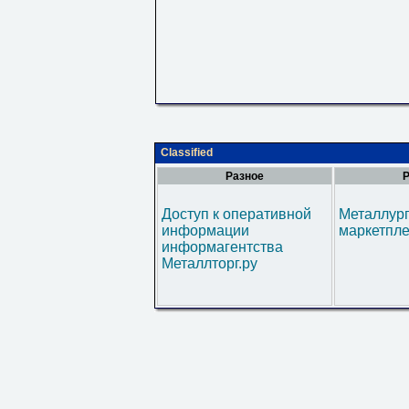
Classified
Разное
Р
Доступ к оперативной
Металлур
информации
маркетпл
информагентства
Металлторг.ру