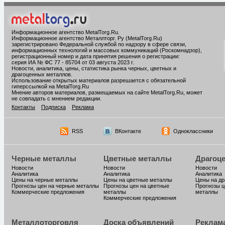
Информационное агентство MetalTorg.Ru
.
Информационное агентство Металлторг. Ру (MetalTorg.Ru)
зарегистрировано Федеральной службой по надзору в сфере связи,
информационных технологий и массовых коммуникаций (Роскомнадзор),
регистрационный номер и дата принятия решения о регистрации:
серия ИА № ФС 77 - 85704 от 03 августа 2023 г.
Новости, аналитика, цены, статистика рынка черных, цветных и
драгоценных металлов.
Использование открытых материалов разрешается с обязательной
гиперссылкой на MetalTorg.Ru
Мнение авторов материалов, размещаемых на сайте MetalTorg.Ru, может
не совпадать с мнением редакции.
Контакты
Подписка
Реклама
RSS
ВКонтакте
Одноклассники
Черные металлы
Цветные металлы
Драгоц
Новости
Новости
Новости
Аналитика
Аналитика
Аналитика
Цены на черные металлы
Цены на цветные металлы
Цены на д
Прогнозы цен на черные металлы
Прогнозы цен на цветные
Прогнозы ц
Коммерческие предложения
металлы
металлы
Коммерческие предложения
Металлоторговля
Доска объявлений
Реклам