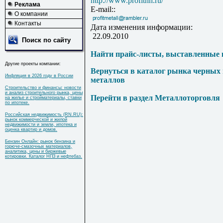
http://www.profitnn.ru/
Реклама
E-mail::
О компании
Контакты
Дата изменения информации:
22.09.2010
Поиск по сайту
Найти прайс-листы, выставленные 
Другие проекты компании:
Вернуться в каталог рынка черных
Инфляция в 2026 году в России
металлов
Строительство и финансы: новости
и анализ строительного рынка, цены
Перейти в раздел Металлоторговля
на жилье и стройматериалы, ставки
по ипотеке.
Российская недвижимость (RN.RU):
рынок коммерческой и жилой
недвижимости и земли, ипотека и
оценка квартир и домов.
Бензин Онлайн: рынок бензина и
горюче-смазочных материалов,
аналитика, цены и биржевые
котировки. Каталог НПЗ и нефтебаз.