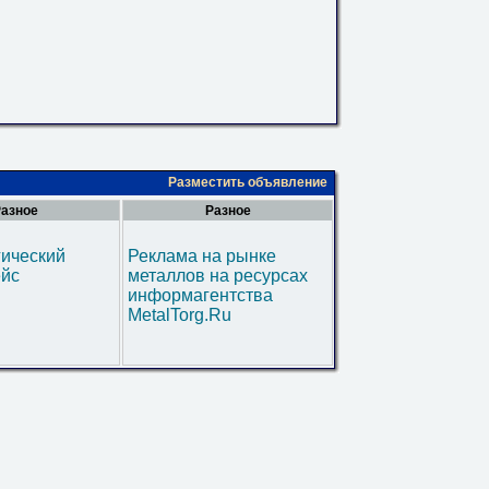
Разместить объявление
азное
Разное
гический
Реклама на рынке
ейс
металлов на ресурсах
информагентства
MetalTorg.Ru