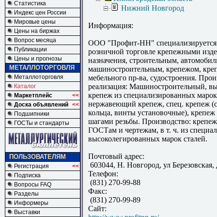
Статистика
Нижний Новгород
Индекс цен России
Мировые цены
Информация:
Цены на биржах
Вопрос месяца
ООО "Профит-НН" специализируется 
Публикации
розничной торговле крепежными изд
Цены и прогнозы
назначения, строительным, автомоби
МЕТАЛЛОТОРГОВЛЯ
машиностроительным, крепежом, кре
Металлоторговля
мебельного пр-ва, судостроения. Прои
реализация: Машиностроительный, в
Каталог
крепеж из специализированных марок 
Маркетплейс
<<
нержавеющий крепеж, спец. крепеж (
Доска объявлений
<<
кольца, винты установочные), крепеж
Подшипники
шагами резьбы. Производство: крепеж
ГОСТы и стандарты
ГОСТам и чертежам, в т. ч. из специа
высоколегированных марок сталей.
Почтовый адрес:
ПОЛЬЗОВАТЕЛЯМ
603044, Н. Новгород, ул Березовская, д
Регистрация
<<
Телефон:
Подписка
(831) 270-99-88
Вопросы FAQ
Факс:
Разделы
(831) 270-99-89
Информеры
Сайт:
Выставки