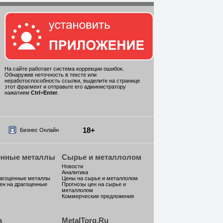
На сайте работает система коррекции ошибок.
Обнаружив неточность в тексте или
неработоспособность ссылки, выделите на странице
этот фрагмент и отправьте его администратору
нажатием
Ctrl
+
Enter
.
18+
Бизнес Онлайн
енные металлы
Сырье и металлолом
Новости
Аналитика
рагоценные металлы
Цены на сырье и металлолом
ен на драгоценные
Прогнозы цен на сырье и
металлолом
Коммерческие предложения
а
MetalTorg.Ru