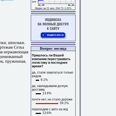
Индекс на 31 июл.:944.72
+0,88%
пки, шпильки.
ртежам Сетка
Вопрос месяца
ная нержавеющая
Пришлось ли Вашей
оцинкованный
компании перестраивать
ток, пружинная,
логистику в последнее
время?
да, стали закупаться только
рядом
9.1%
да, закладываем долгую
доставку
13.6%
почти нет, но стало дороже
59.1%
переходим с авто на ж/д
13.6%