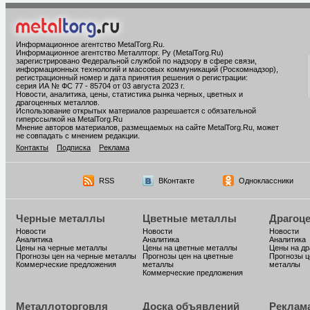
Информационное агентство MetalTorg.Ru
.
Информационное агентство Металлторг. Ру (MetalTorg.Ru)
зарегистрировано Федеральной службой по надзору в сфере связи,
информационных технологий и массовых коммуникаций (Роскомнадзор),
регистрационный номер и дата принятия решения о регистрации:
серия ИА № ФС 77 - 85704 от 03 августа 2023 г.
Новости, аналитика, цены, статистика рынка черных, цветных и
драгоценных металлов.
Использование открытых материалов разрешается с обязательной
гиперссылкой на MetalTorg.Ru
Мнение авторов материалов, размещаемых на сайте MetalTorg.Ru, может
не совпадать с мнением редакции.
Контакты
Подписка
Реклама
RSS
ВКонтакте
Одноклассники
Черные металлы
Цветные металлы
Драгоц
Новости
Новости
Новости
Аналитика
Аналитика
Аналитика
Цены на черные металлы
Цены на цветные металлы
Цены на д
Прогнозы цен на черные металлы
Прогнозы цен на цветные
Прогнозы ц
Коммерческие предложения
металлы
металлы
Коммерческие предложения
Металлоторговля
Доска объявлений
Реклам