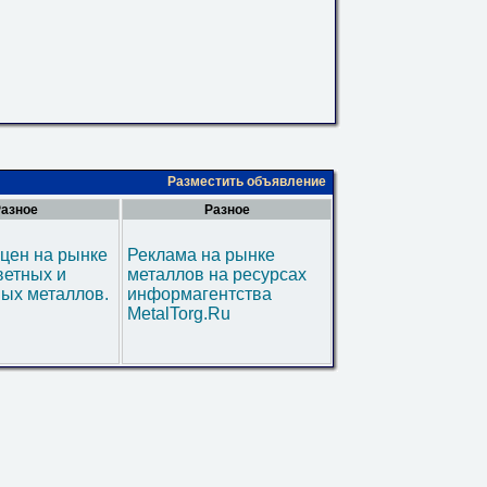
Разместить объявление
азное
Разное
цен на рынке
Реклама на рынке
ветных и
металлов на ресурсах
ых металлов.
информагентства
MetalTorg.Ru