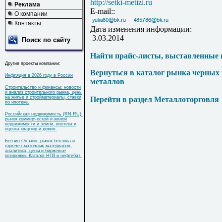
http://setki-metizi.ru
Реклама
E-mail::
О компании
Контакты
Дата изменения информации:
3.03.2014
Поиск по сайту
Найти прайс-листы, выставленные 
Другие проекты компании:
Вернуться в каталог рынка черных
Инфляция в 2026 году в России
металлов
Строительство и финансы: новости
и анализ строительного рынка, цены
на жилье и стройматериалы, ставки
Перейти в раздел Металлоторговля
по ипотеке.
Российская недвижимость (RN.RU):
рынок коммерческой и жилой
недвижимости и земли, ипотека и
оценка квартир и домов.
Бензин Онлайн: рынок бензина и
горюче-смазочных материалов,
аналитика, цены и биржевые
котировки. Каталог НПЗ и нефтебаз.