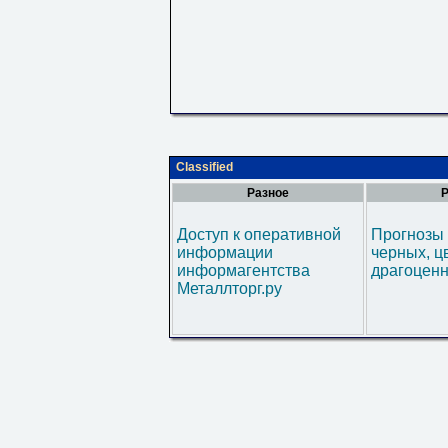
Classified
Разное
Р
Доступ к оперативной
Прогнозы 
информации
черных, ц
информагентства
драгоценн
Металлторг.ру