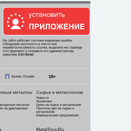
На сайте работает система коррекции ошибок.
Обнаружив неточность в тексте или
неработоспособность ссылки, выделите на странице
этот фрагмент и отправьте его администратору
нажатием
Ctrl
+
Enter
.
18+
Бизнес Онлайн
енные металлы
Сырье и металлолом
Новости
Аналитика
рагоценные металлы
Цены на сырье и металлолом
ен на драгоценные
Прогнозы цен на сырье и
металлолом
Коммерческие предложения
а
MetalTorg.Ru