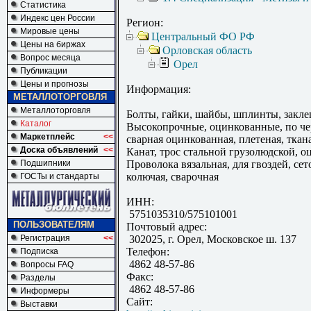
Статистика
Индекс цен России
Регион:
Мировые цены
Центральный ФО РФ
Цены на биржах
Орловская область
Вопрос месяца
Орел
Публикации
Цены и прогнозы
Информация:
МЕТАЛЛОТОРГОВЛЯ
Металлоторговля
Болты, гайки, шайбы, шплинты, закле
Каталог
Высокопрочные, оцинкованные, по че
Маркетплейс
<<
сварная оцинкованная, плетеная, тка
Доска объявлений
<<
Канат, трос стальной грузолюдской, 
Подшипники
Проволока вязальная, для гвоздей, се
колючая, сварочная
ГОСТы и стандарты
ИНН:
5751035310/575101001
ПОЛЬЗОВАТЕЛЯМ
Почтовый адрес:
Регистрация
<<
302025, г. Орел, Московское ш. 137
Телефон:
Подписка
4862 48-57-86
Вопросы FAQ
Факс:
Разделы
4862 48-57-86
Информеры
Сайт:
Выставки