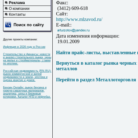
Факс:
Реклама
(3412) 609-618
О компании
Сайт:
Контакты
http://www.mlzavod.ru/
E-mail::
Поиск по сайту
Дата изменения информации:
Другие проекты компании:
19.01.2009
Инфляция в 2026 году в России
Найти прайс-листы, выставленные 
Строительство и финансы: новости
и анализ строительного рынка, цены
на жилье и стройматериалы, ставки
Вернуться в каталог рынка черных
по ипотеке.
металлов
Российская недвижимость (RN.RU):
рынок коммерческой и жилой
недвижимости и земли, ипотека и
Перейти в раздел Металлоторговля
оценка квартир и домов.
Бензин Онлайн: рынок бензина и
горюче-смазочных материалов,
аналитика, цены и биржевые
котировки. Каталог НПЗ и нефтебаз.