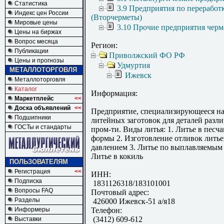
Статистика
3.9 Предприятия по переработ
Индекс цен России
(Вторчерметы)
Мировые цены
3.10 Прочие предприятия черм
Цены на биржах
Вопрос месяца
Регион:
Публикации
Приволжский ФО РФ
Цены и прогнозы
Удмуртия
МЕТАЛЛОТОРГОВЛЯ
Ижевск
Металлоторговля
Каталог
Информация:
Маркетплейс
<<
Доска объявлений
<<
Предприятие, специализирующееся на
Подшипники
литейных заготовок для деталей разл
ГОСТы и стандарты
пром-ти. Виды литья: 1. Литье в песч
формы 2. Изготовление отливок литье
давлением 3. Литье по выплавляемым 
Литье в кокиль
ПОЛЬЗОВАТЕЛЯМ
Регистрация
<<
ИНН:
Подписка
1831126318/183101001
Вопросы FAQ
Почтовый адрес:
Разделы
426000 Ижевск-51 а/я18
Информеры
Телефон:
(3412) 609-612
Выставки