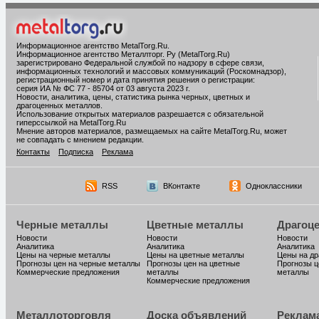
Информационное агентство MetalTorg.Ru
.
Информационное агентство Металлторг. Ру (MetalTorg.Ru)
зарегистрировано Федеральной службой по надзору в сфере связи,
информационных технологий и массовых коммуникаций (Роскомнадзор),
регистрационный номер и дата принятия решения о регистрации:
серия ИА № ФС 77 - 85704 от 03 августа 2023 г.
Новости, аналитика, цены, статистика рынка черных, цветных и
драгоценных металлов.
Использование открытых материалов разрешается с обязательной
гиперссылкой на MetalTorg.Ru
Мнение авторов материалов, размещаемых на сайте MetalTorg.Ru, может
не совпадать с мнением редакции.
Контакты
Подписка
Реклама
RSS
ВКонтакте
Одноклассники
Черные металлы
Цветные металлы
Драгоц
Новости
Новости
Новости
Аналитика
Аналитика
Аналитика
Цены на черные металлы
Цены на цветные металлы
Цены на д
Прогнозы цен на черные металлы
Прогнозы цен на цветные
Прогнозы ц
Коммерческие предложения
металлы
металлы
Коммерческие предложения
Металлоторговля
Доска объявлений
Реклам