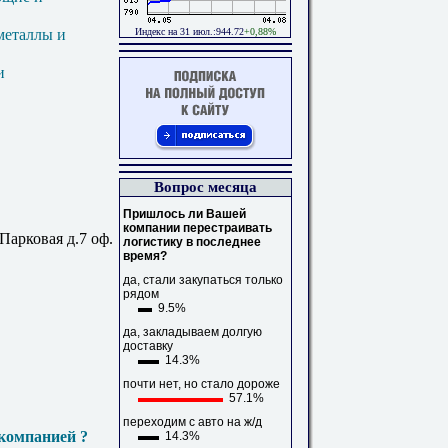
Индекс на 31 июл.:944.72
+0,88%
металлы и
и
Вопрос месяца
Пришлось ли Вашей
компании перестраивать
Парковая д.7 оф.
логистику в последнее
время?
да, стали закупаться только
рядом
9.5%
да, закладываем долгую
доставку
14.3%
почти нет, но стало дороже
57.1%
переходим с авто на ж/д
компанией ?
14.3%