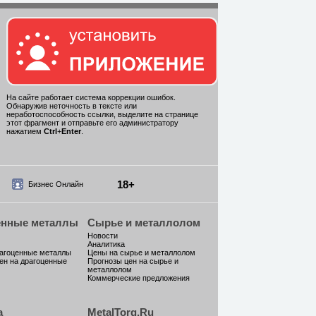
На сайте работает система коррекции ошибок.
Обнаружив неточность в тексте или
неработоспособность ссылки, выделите на странице
этот фрагмент и отправьте его администратору
нажатием
Ctrl
+
Enter
.
18+
Бизнес Онлайн
енные металлы
Сырье и металлолом
Новости
Аналитика
рагоценные металлы
Цены на сырье и металлолом
ен на драгоценные
Прогнозы цен на сырье и
металлолом
Коммерческие предложения
а
MetalTorg.Ru