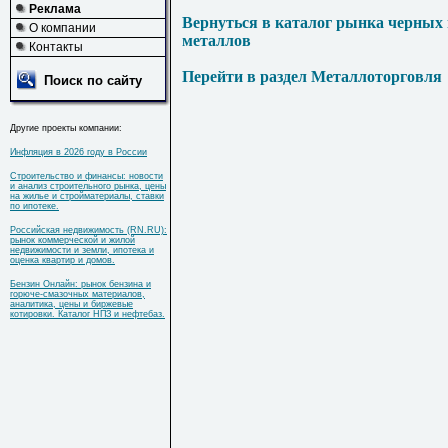
Реклама
Вернуться в каталог рынка черных
О компании
металлов
Контакты
Перейти в раздел Металлоторговля
Поиск по сайту
Другие проекты компании:
Инфляция в 2026 году в России
Строительство и финансы: новости
и анализ строительного рынка, цены
на жилье и стройматериалы, ставки
по ипотеке.
Российская недвижимость (RN.RU):
рынок коммерческой и жилой
недвижимости и земли, ипотека и
оценка квартир и домов.
Бензин Онлайн: рынок бензина и
горюче-смазочных материалов,
аналитика, цены и биржевые
котировки. Каталог НПЗ и нефтебаз.