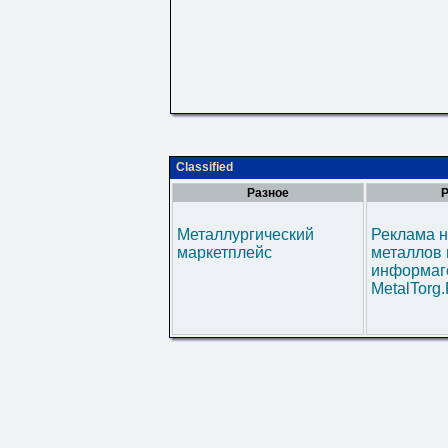
Classified
Разное
Р
Металлургический
Реклама н
маркетплейс
металлов 
информаг
MetalTorg