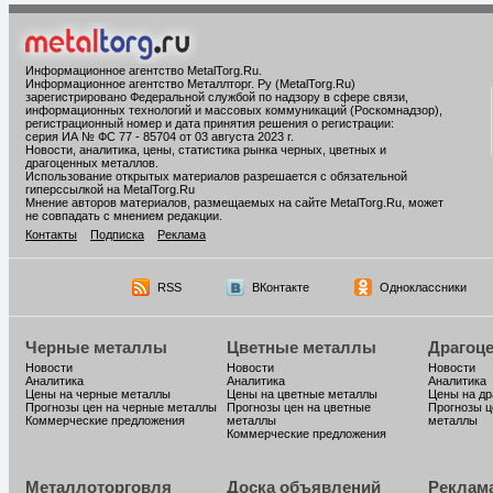
Информационное агентство MetalTorg.Ru
.
Информационное агентство Металлторг. Ру (MetalTorg.Ru)
зарегистрировано Федеральной службой по надзору в сфере связи,
информационных технологий и массовых коммуникаций (Роскомнадзор),
регистрационный номер и дата принятия решения о регистрации:
серия ИА № ФС 77 - 85704 от 03 августа 2023 г.
Новости, аналитика, цены, статистика рынка черных, цветных и
драгоценных металлов.
Использование открытых материалов разрешается с обязательной
гиперссылкой на MetalTorg.Ru
Мнение авторов материалов, размещаемых на сайте MetalTorg.Ru, может
не совпадать с мнением редакции.
Контакты
Подписка
Реклама
RSS
ВКонтакте
Одноклассники
Черные металлы
Цветные металлы
Драгоц
Новости
Новости
Новости
Аналитика
Аналитика
Аналитика
Цены на черные металлы
Цены на цветные металлы
Цены на д
Прогнозы цен на черные металлы
Прогнозы цен на цветные
Прогнозы ц
Коммерческие предложения
металлы
металлы
Коммерческие предложения
Металлоторговля
Доска объявлений
Реклам