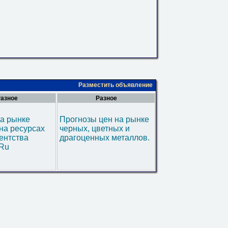
Разместить объявление
азное
Разное
а рынке
Прогнозы цен на рынке
на ресурсах
черных, цветных и
ентства
драгоценных металлов.
.Ru