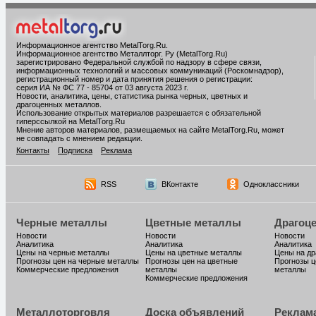
Информационное агентство MetalTorg.Ru
.
Информационное агентство Металлторг. Ру (MetalTorg.Ru)
зарегистрировано Федеральной службой по надзору в сфере связи,
информационных технологий и массовых коммуникаций (Роскомнадзор),
регистрационный номер и дата принятия решения о регистрации:
серия ИА № ФС 77 - 85704 от 03 августа 2023 г.
Новости, аналитика, цены, статистика рынка черных, цветных и
драгоценных металлов.
Использование открытых материалов разрешается с обязательной
гиперссылкой на MetalTorg.Ru
Мнение авторов материалов, размещаемых на сайте MetalTorg.Ru, может
не совпадать с мнением редакции.
Контакты
Подписка
Реклама
RSS
ВКонтакте
Одноклассники
Черные металлы
Цветные металлы
Драгоц
Новости
Новости
Новости
Аналитика
Аналитика
Аналитика
Цены на черные металлы
Цены на цветные металлы
Цены на д
Прогнозы цен на черные металлы
Прогнозы цен на цветные
Прогнозы ц
Коммерческие предложения
металлы
металлы
Коммерческие предложения
Металлоторговля
Доска объявлений
Реклам