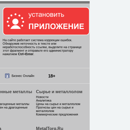
На сайте работает система коррекции ошибок.
Обнаружив неточность в тексте или
неработоспособность ссылки, выделите на странице
этот фрагмент и отправьте его администратору
нажатием
Ctrl
+
Enter
.
18+
Бизнес Онлайн
енные металлы
Сырье и металлолом
Новости
Аналитика
рагоценные металлы
Цены на сырье и металлолом
ен на драгоценные
Прогнозы цен на сырье и
металлолом
Коммерческие предложения
а
MetalTorg.Ru