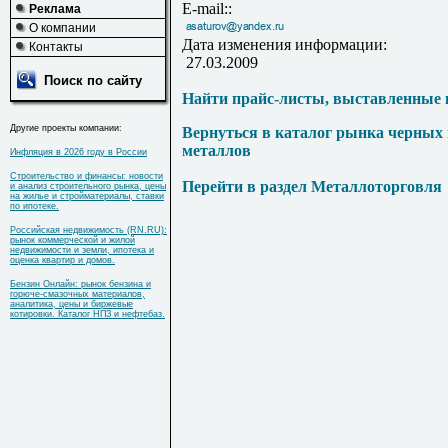
E-mail::
Реклама
О компании
Дата изменения информации:
Контакты
27.03.2009
Поиск по сайту
Найти прайс-листы, выставленные 
Другие проекты компании:
Вернуться в каталог рынка черных
металлов
Инфляция в 2026 году в России
Строительство и финансы: новости
Перейти в раздел Металлоторговля
и анализ строительного рынка, цены
на жилье и стройматериалы, ставки
по ипотеке.
Российская недвижимость (RN.RU):
рынок коммерческой и жилой
недвижимости и земли, ипотека и
оценка квартир и домов.
Бензин Онлайн: рынок бензина и
горюче-смазочных материалов,
аналитика, цены и биржевые
котировки. Каталог НПЗ и нефтебаз.