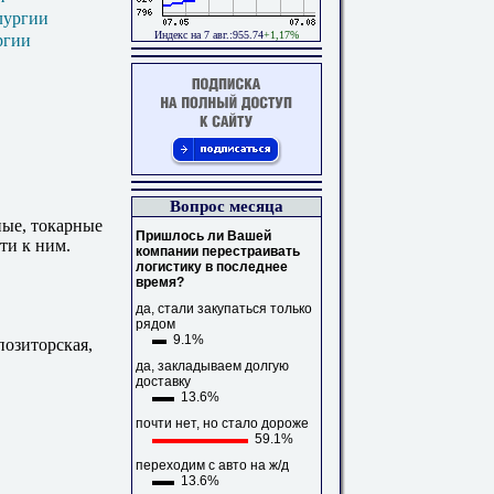
лургии
Индекс на 7 авг.:955.74
+1,17%
ргии
Вопрос месяца
ые, токарные
Пришлось ли Вашей
ти к ним.
компании перестраивать
логистику в последнее
время?
да, стали закупаться только
рядом
9.1%
позиторская,
да, закладываем долгую
доставку
13.6%
почти нет, но стало дороже
59.1%
переходим с авто на ж/д
13.6%