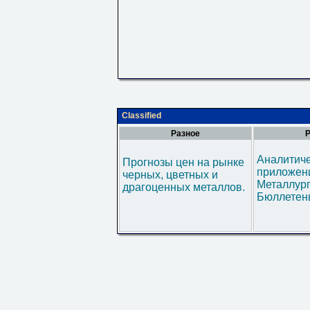
Classified
Разное
Р
Аналитич
Прогнозы цен на рынке
приложени
черных, цветных и
Металлур
драгоценных металлов.
Бюллетен