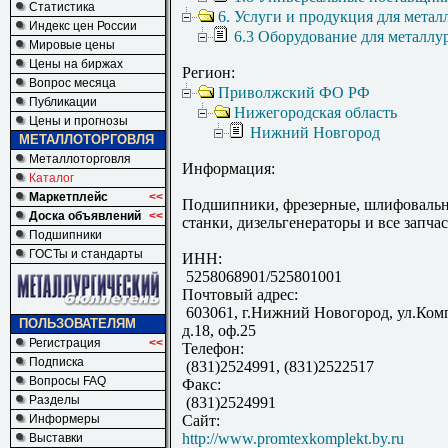
Статистика
6. Услуги и продукция для метал
Индекс цен России
6.3 Оборудование для металлу
Мировые цены
Цены на биржах
Регион:
Вопрос месяца
Приволжский ФО РФ
Публикации
Нижегородская область
Цены и прогнозы
Нижний Новгород
МЕТАЛЛОТОРГОВЛЯ
Металлоторговля
Информация:
Каталог
Маркетплейс
<<
Подшипники, фрезерные, шлифовальн
Доска объявлений
<<
станки, дизельгенераторы и все запчас
Подшипники
ГОСТы и стандарты
ИНН:
5258068901/525801001
Почтовый адрес:
603061, г.Нижний Новогород, ул.Ком
ПОЛЬЗОВАТЕЛЯМ
д.18, оф.25
Регистрация
<<
Телефон:
Подписка
(831)2524991, (831)2522517
Вопросы FAQ
Факс:
Разделы
(831)2524991
Информеры
Сайт:
http://www.promtexkomplekt.by.ru
Выставки