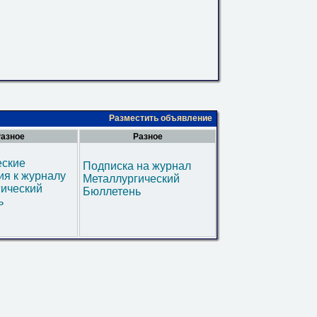
Разместить объявление
азное
Разное
еские
Подписка на журнал
я к журналу
Металлургический
гический
Бюллетень
ь