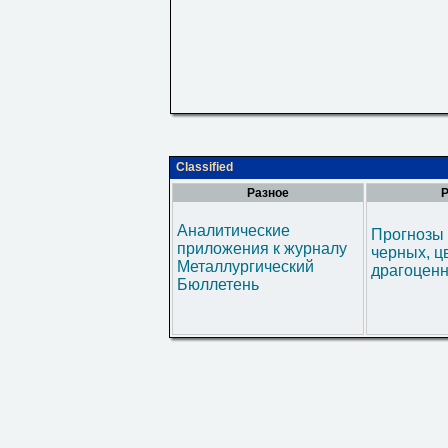
Classified
Разное
Р
Аналитические
Прогнозы 
приложения к журналу
черных, ц
Металлургический
драгоценн
Бюллетень