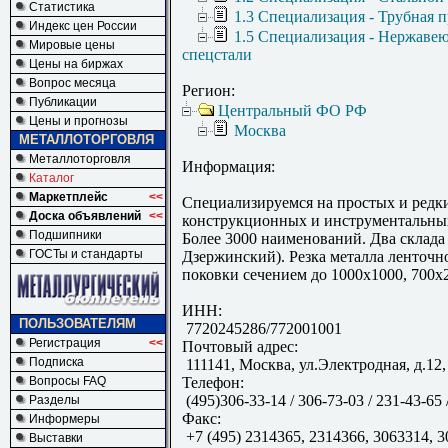
Статистика
1.3 Специализация - Трубная 
Индекс цен России
1.5 Специализация - Нержаве
Мировые цены
спецстали
Цены на биржах
Вопрос месяца
Регион:
Публикации
Центральный ФО РФ
Цены и прогнозы
Москва
МЕТАЛЛОТОРГОВЛЯ
Металлоторговля
Информация:
Каталог
Маркетплейс
<<
Специализируемся на простых и редк
Доска объявлений
<<
конструкционных и инструментальных
Подшипники
Более 3000 наименований. Два склада
ГОСТы и стандарты
Дзержинский). Резка металла ленточн
поковки сечением до 1000х1000, 700х
ИНН:
ПОЛЬЗОВАТЕЛЯМ
7720245286/772001001
Регистрация
<<
Почтовый адрес:
Подписка
111141, Москва, ул.Электродная, д.12,
Вопросы FAQ
Телефон:
(495)306-33-14 / 306-73-03 / 231-43-65 
Разделы
Факс:
Информеры
+7 (495) 2314365, 2314366, 3063314, 
Выставки