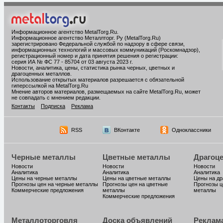
Информационное агентство MetalTorg.Ru
.
Информационное агентство Металлторг. Ру (MetalTorg.Ru)
зарегистрировано Федеральной службой по надзору в сфере связи,
информационных технологий и массовых коммуникаций (Роскомнадзор),
регистрационный номер и дата принятия решения о регистрации:
серия ИА № ФС 77 - 85704 от 03 августа 2023 г.
Новости, аналитика, цены, статистика рынка черных, цветных и
драгоценных металлов.
Использование открытых материалов разрешается с обязательной
гиперссылкой на MetalTorg.Ru
Мнение авторов материалов, размещаемых на сайте MetalTorg.Ru, может
не совпадать с мнением редакции.
Контакты
Подписка
Реклама
RSS
ВКонтакте
Одноклассники
Черные металлы
Цветные металлы
Драгоц
Новости
Новости
Новости
Аналитика
Аналитика
Аналитика
Цены на черные металлы
Цены на цветные металлы
Цены на д
Прогнозы цен на черные металлы
Прогнозы цен на цветные
Прогнозы ц
Коммерческие предложения
металлы
металлы
Коммерческие предложения
Металлоторговля
Доска объявлений
Реклам