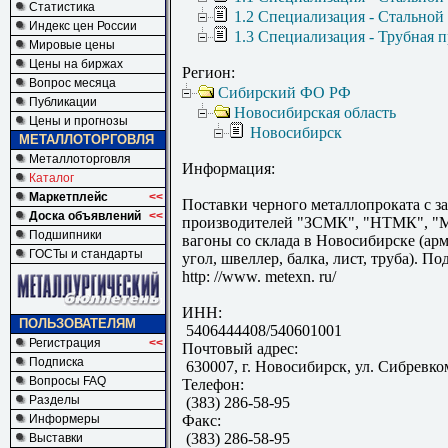
Статистика
1.2 Специализация - Стальной
Индекс цен России
1.3 Специализация - Трубная 
Мировые цены
Цены на биржах
Регион:
Вопрос месяца
Сибирский ФО РФ
Публикации
Новосибирская область
Цены и прогнозы
Новосибирск
МЕТАЛЛОТОРГОВЛЯ
Металлоторговля
Информация:
Каталог
Маркетплейс
<<
Поставки черного металлопроката с з
Доска объявлений
<<
производителей "ЗСМК", "НТМК", "М
Подшипники
вагоны со склада в Новосибирске (арма
ГОСТы и стандарты
угол, швеллер, балка, лист, труба). П
http: //www. metexn. ru/
ИНН:
ПОЛЬЗОВАТЕЛЯМ
5406444408/540601001
Регистрация
<<
Почтовый адрес:
Подписка
630007, г. Новосибирск, ул. Сибревко
Вопросы FAQ
Телефон:
Разделы
(383) 286-58-95
Информеры
Факс:
(383) 286-58-95
Выставки