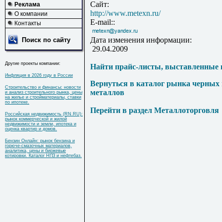
Сайт:
Реклама
http://www.metexn.ru/
О компании
E-mail::
Контакты
Дата изменения информации:
Поиск по сайту
29.04.2009
Другие проекты компании:
Найти прайс-листы, выставленные 
Инфляция в 2026 году в России
Вернуться в каталог рынка черных
Строительство и финансы: новости
металлов
и анализ строительного рынка, цены
на жилье и стройматериалы, ставки
по ипотеке.
Перейти в раздел Металлоторговля
Российская недвижимость (RN.RU):
рынок коммерческой и жилой
недвижимости и земли, ипотека и
оценка квартир и домов.
Бензин Онлайн: рынок бензина и
горюче-смазочных материалов,
аналитика, цены и биржевые
котировки. Каталог НПЗ и нефтебаз.