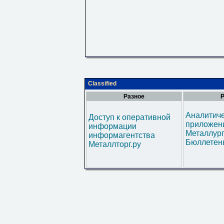
Classified
Разное
Р
Аналитич
Доступ к оперативной
приложени
информации
Металлур
информагентства
Бюллетен
Металлторг.ру