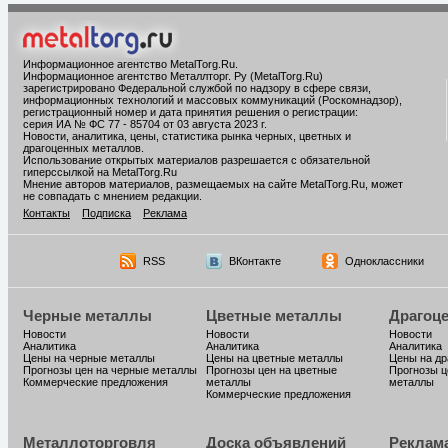
Информационное агентство MetalTorg.Ru
.
Информационное агентство Металлторг. Ру (MetalTorg.Ru)
зарегистрировано Федеральной службой по надзору в сфере связи,
информационных технологий и массовых коммуникаций (Роскомнадзор),
регистрационный номер и дата принятия решения о регистрации:
серия ИА № ФС 77 - 85704 от 03 августа 2023 г.
Новости, аналитика, цены, статистика рынка черных, цветных и
драгоценных металлов.
Использование открытых материалов разрешается с обязательной
гиперссылкой на MetalTorg.Ru
Мнение авторов материалов, размещаемых на сайте MetalTorg.Ru, может
не совпадать с мнением редакции.
Контакты
Подписка
Реклама
RSS
ВКонтакте
Одноклассники
Черные металлы
Цветные металлы
Драгоц
Новости
Новости
Новости
Аналитика
Аналитика
Аналитика
Цены на черные металлы
Цены на цветные металлы
Цены на д
Прогнозы цен на черные металлы
Прогнозы цен на цветные
Прогнозы ц
Коммерческие предложения
металлы
металлы
Коммерческие предложения
Металлоторговля
Доска объявлений
Реклам